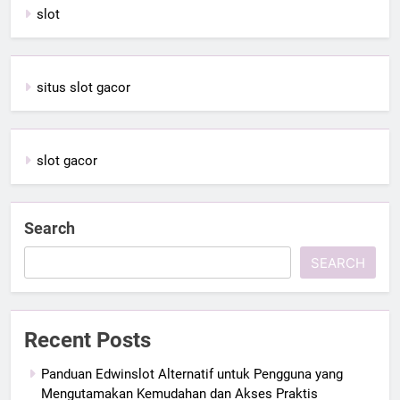
slot
situs slot gacor
slot gacor
Search
SEARCH
Recent Posts
Panduan Edwinslot Alternatif untuk Pengguna yang
Mengutamakan Kemudahan dan Akses Praktis