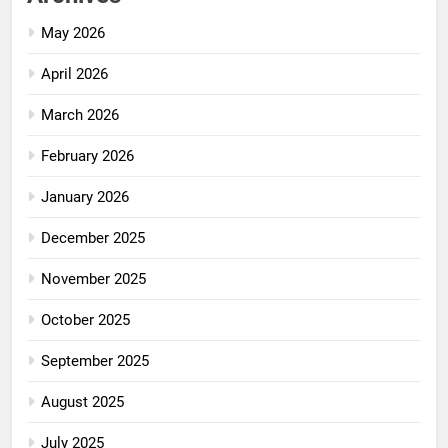
May 2026
April 2026
March 2026
February 2026
January 2026
December 2025
November 2025
October 2025
September 2025
August 2025
July 2025