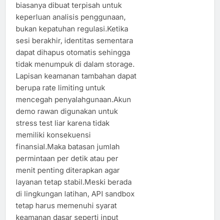
biasanya dibuat terpisah untuk
keperluan analisis penggunaan,
bukan kepatuhan regulasi.Ketika
sesi berakhir, identitas sementara
dapat dihapus otomatis sehingga
tidak menumpuk di dalam storage.
Lapisan keamanan tambahan dapat
berupa rate limiting untuk
mencegah penyalahgunaan.Akun
demo rawan digunakan untuk
stress test liar karena tidak
memiliki konsekuensi
finansial.Maka batasan jumlah
permintaan per detik atau per
menit penting diterapkan agar
layanan tetap stabil.Meski berada
di lingkungan latihan, API sandbox
tetap harus memenuhi syarat
keamanan dasar seperti input