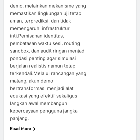
demo, melainkan mekanisme yang
memastikan lingkungan uji tetap
aman, terprediksi, dan tidak
memengaruhi infrastruktur
inti.Pemisahan identitas,
pembatasan waktu sesi, routing
sandbox, dan audit ringan menjadi
pondasi penting agar simulasi
berjalan realistis namun tetap
terkendali.Melalui rancangan yang
matang, akun demo
bertransformasi menjadi alat
edukasi yang efektif sekaligus
langkah awal membangun
kepercayaan pengguna jangka
panjang.
Read More