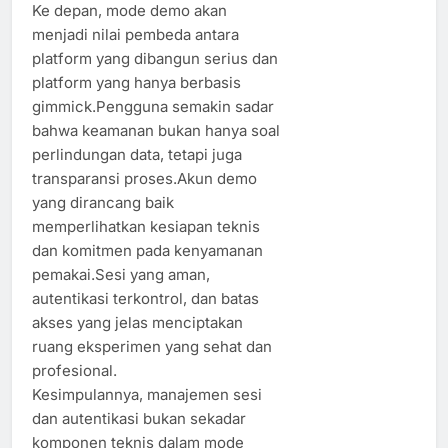
Ke depan, mode demo akan
menjadi nilai pembeda antara
platform yang dibangun serius dan
platform yang hanya berbasis
gimmick.Pengguna semakin sadar
bahwa keamanan bukan hanya soal
perlindungan data, tetapi juga
transparansi proses.Akun demo
yang dirancang baik
memperlihatkan kesiapan teknis
dan komitmen pada kenyamanan
pemakai.Sesi yang aman,
autentikasi terkontrol, dan batas
akses yang jelas menciptakan
ruang eksperimen yang sehat dan
profesional.
Kesimpulannya, manajemen sesi
dan autentikasi bukan sekadar
komponen teknis dalam mode