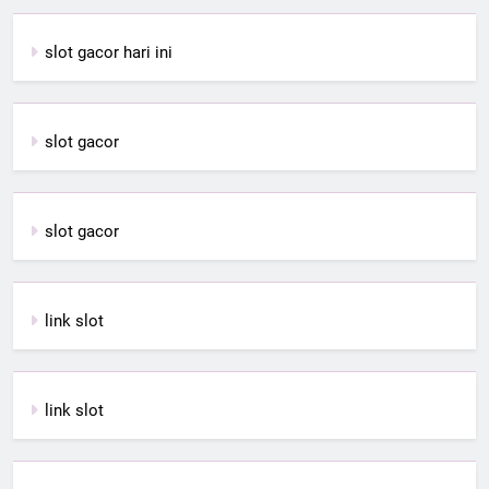
slot gacor hari ini
slot gacor
slot gacor
link slot
link slot