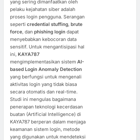
yang sering dimanfaatkan oleh
pelaku kejahatan siber adalah
proses login pengguna. Serangan
seperti
credential stuffing
,
brute
force
, dan
phishing login
dapat
menyebabkan kebocoran data
sensitif. Untuk mengantisipasi hal
ini,
KAYA787
mengimplementasikan sistem
AI-
based Login Anomaly Detection
yang berfungsi untuk mengenali
aktivitas login yang tidak biasa
secara otomatis dan real-time.
Studi ini mengulas bagaimana
penerapan teknologi kecerdasan
buatan (Artificial Intelligence) di
KAYA787 berperan dalam menjaga
keamanan sistem login, metode
yang digunakan untuk mendeteksi