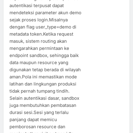
autentikasi terpusat dapat
mendeteksi parameter akun demo
sejak proses login.Misalnya
dengan flag user_type=demo di
metadata token.Ketika request
masuk, sistem routing akan
mengarahkan permintaan ke
endpoint sandbox, sehingga baik
data maupun resource yang
digunakan tetap berada di wilayah
aman.Pola ini memastikan mode
latihan dan lingkungan produksi
tidak pernah tumpang tindih.
Selain autentikasi dasar, sandbox
juga membutuhkan pembatasan
durasi sesi.Sesi yang terlalu
panjang dapat memicu
pemborosan resource dan