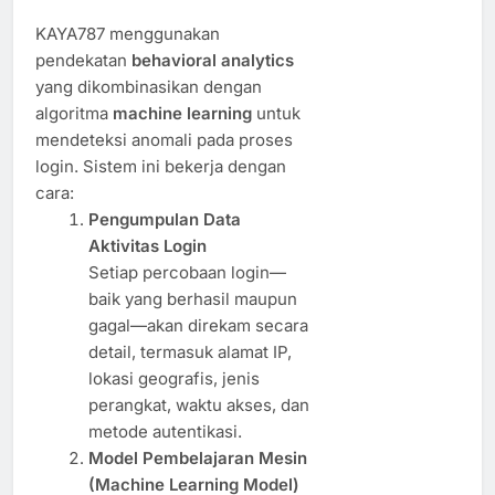
KAYA787 menggunakan
pendekatan
behavioral analytics
yang dikombinasikan dengan
algoritma
machine learning
untuk
mendeteksi anomali pada proses
login. Sistem ini bekerja dengan
cara:
Pengumpulan Data
Aktivitas Login
Setiap percobaan login—
baik yang berhasil maupun
gagal—akan direkam secara
detail, termasuk alamat IP,
lokasi geografis, jenis
perangkat, waktu akses, dan
metode autentikasi.
Model Pembelajaran Mesin
(Machine Learning Model)