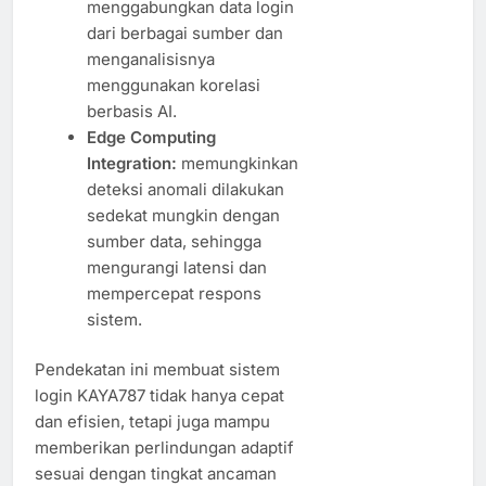
menggabungkan data login
dari berbagai sumber dan
menganalisisnya
menggunakan korelasi
berbasis AI.
Edge Computing
Integration:
memungkinkan
deteksi anomali dilakukan
sedekat mungkin dengan
sumber data, sehingga
mengurangi latensi dan
mempercepat respons
sistem.
Pendekatan ini membuat sistem
login KAYA787 tidak hanya cepat
dan efisien, tetapi juga mampu
memberikan perlindungan adaptif
sesuai dengan tingkat ancaman