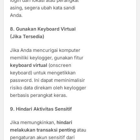
login dari lokasi atau perangkat
asing, segera ubah kata sandi
Anda.
8. Gunakan Keyboard Virtual
(Jika Tersedia)
Jika Anda mencurigai komputer
memiliki keylogger, gunakan fitur
keyboard virtual
(onscreen
keyboard) untuk mengetikkan
password. Ini dapat meminimalisir
risiko data direkam oleh keylogger
berbasis perangkat keras.
9. Hindari Aktivitas Sensitif
Jika memungkinkan,
hindari
melakukan transaksi penting
atau
pengaturan akun sensitif dari