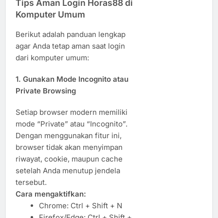
Tips Aman Login Horas88 di
Komputer Umum
Berikut adalah panduan lengkap
agar Anda tetap aman saat login
dari komputer umum:
1. Gunakan Mode Incognito atau
Private Browsing
Setiap browser modern memiliki
mode “Private” atau “Incognito”.
Dengan menggunakan fitur ini,
browser tidak akan menyimpan
riwayat, cookie, maupun cache
setelah Anda menutup jendela
tersebut.
Cara mengaktifkan:
Chrome: Ctrl + Shift + N
Firefox/Edge: Ctrl + Shift +