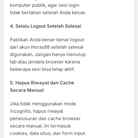
komputer publik, agar sesi login
tidak bertahan setelah Anda keluar.
4. Selalu Logout Setelah Selesai
Pastikan Anda benar-benar logout
dari akun Horas88 setelah selesai
digunakan. Jangan hanya menutup
tab atau jendela browser karena
beberapa sesi bisa tetap aktif.
5. Hapus Riwayat dan Cache
Secara Manual
Jika tidak menggunakan mode
incognito, hapus riwayat
penelusuran dan cache browser
secara manual. Ini termasuk
cookies, data situs, dan form input