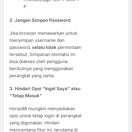
P
2. Jangan Simpan Password
Jika browser menawarkan untuk
menyimpan username dan
password,
selalu tolak
permintaan
tersebut. Simpanan otomatis ini
bisa diakses oleh pengguna
berikutnya yang menggunakan
perangkat yang sama.
3. Hindari Opsi “Ingat Saya” atau
“Tetap Masuk”
Horas88 mungkin menyediakan
opsi untuk tetap login di perangkat
yang digunakan. Hindari
mencentang fitur ini, terutama di