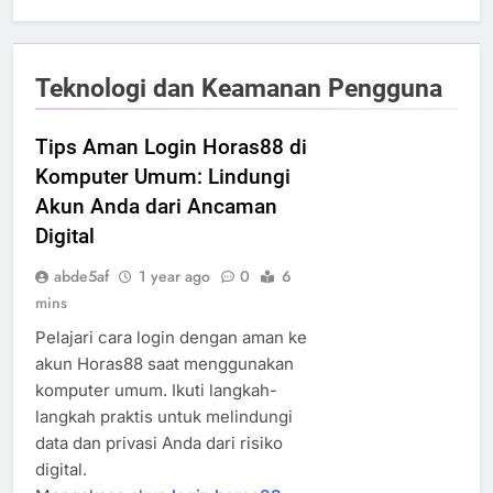
Teknologi dan Keamanan Pengguna
Tips Aman Login Horas88 di
Komputer Umum: Lindungi
Akun Anda dari Ancaman
Digital
abde5af
1 year ago
0
6
mins
Pelajari cara login dengan aman ke
akun Horas88 saat menggunakan
komputer umum. Ikuti langkah-
langkah praktis untuk melindungi
data dan privasi Anda dari risiko
digital.