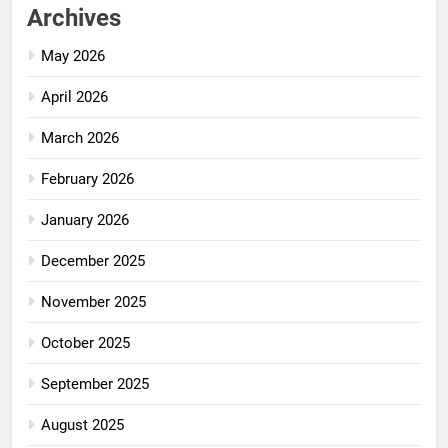
Archives
May 2026
April 2026
March 2026
February 2026
January 2026
December 2025
November 2025
October 2025
September 2025
August 2025