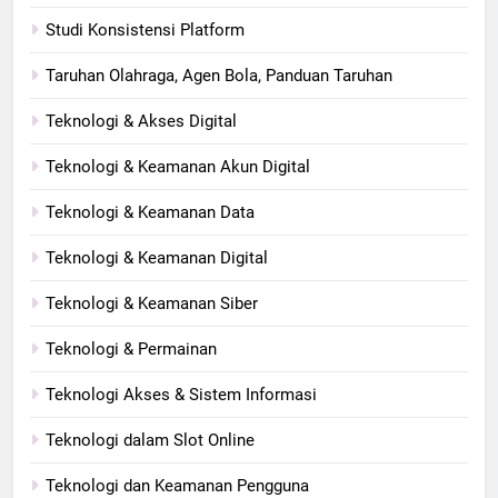
Studi Konsistensi Platform
Taruhan Olahraga, Agen Bola, Panduan Taruhan
Teknologi & Akses Digital
Teknologi & Keamanan Akun Digital
Teknologi & Keamanan Data
Teknologi & Keamanan Digital
Teknologi & Keamanan Siber
Teknologi & Permainan
Teknologi Akses & Sistem Informasi
Teknologi dalam Slot Online
Teknologi dan Keamanan Pengguna