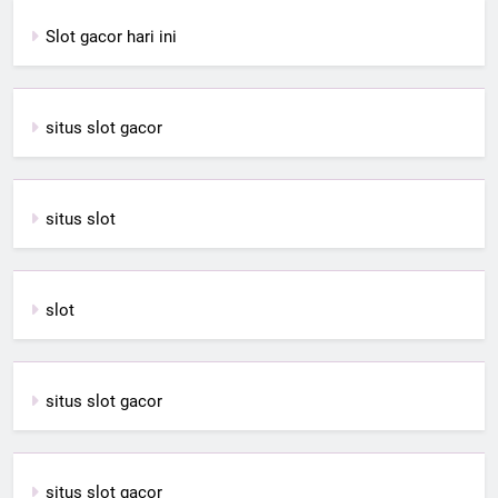
Slot gacor hari ini
situs slot gacor
situs slot
slot
situs slot gacor
situs slot gacor