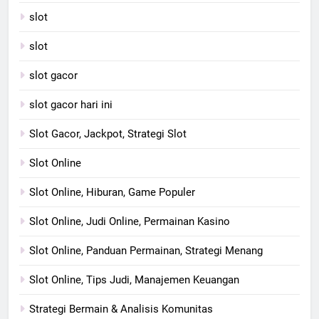
slot
slot
slot gacor
slot gacor hari ini
Slot Gacor, Jackpot, Strategi Slot
Slot Online
Slot Online, Hiburan, Game Populer
Slot Online, Judi Online, Permainan Kasino
Slot Online, Panduan Permainan, Strategi Menang
Slot Online, Tips Judi, Manajemen Keuangan
Strategi Bermain & Analisis Komunitas