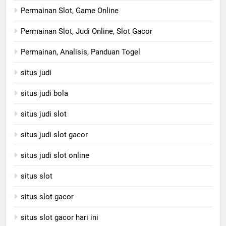
Permainan Slot, Game Online
Permainan Slot, Judi Online, Slot Gacor
Permainan, Analisis, Panduan Togel
situs judi
situs judi bola
situs judi slot
situs judi slot gacor
situs judi slot online
situs slot
situs slot gacor
situs slot gacor hari ini