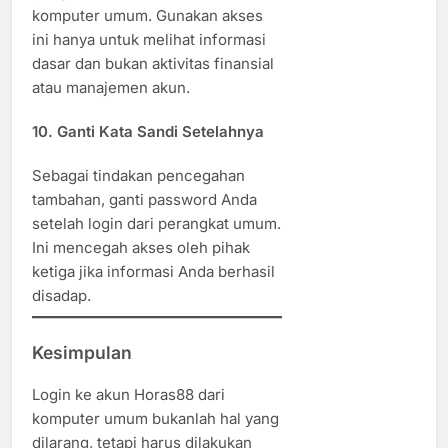
komputer umum. Gunakan akses
ini hanya untuk melihat informasi
dasar dan bukan aktivitas finansial
atau manajemen akun.
10. Ganti Kata Sandi Setelahnya
Sebagai tindakan pencegahan
tambahan, ganti password Anda
setelah login dari perangkat umum.
Ini mencegah akses oleh pihak
ketiga jika informasi Anda berhasil
disadap.
Kesimpulan
Login ke akun Horas88 dari
komputer umum bukanlah hal yang
dilarang, tetapi harus dilakukan