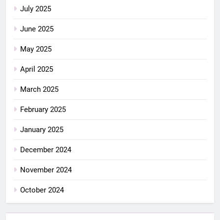
July 2025
June 2025
May 2025
April 2025
March 2025
February 2025
January 2025
December 2024
November 2024
October 2024