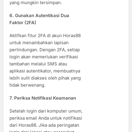
yang mungkin tersimpan.
6. Gunakan Autentikasi Dua
Faktor (2FA)
Aktifkan fitur 2FA di akun Horas88
untuk menambahkan lapisan
perlindungan. Dengan 2FA, setiap
login akan memerlukan verifikasi
tambahan melalui SMS atau
aplikasi autentikator, membuatnya
lebih sulit diakses oleh pihak yang
tidak berwenang.
7. Periksa Notifikasi Keamanan
Setelah login dari komputer umum,
periksa email Anda untuk notifikasi
dari Horas88. Jika ada peringatan