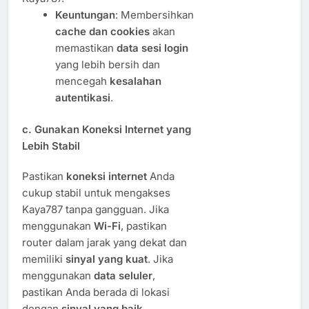
Keuntungan
: Membersihkan
cache dan cookies
akan
memastikan
data sesi login
yang lebih bersih dan
mencegah
kesalahan
autentikasi
.
c.
Gunakan Koneksi Internet yang
Lebih Stabil
Pastikan
koneksi internet
Anda
cukup stabil untuk mengakses
Kaya787 tanpa gangguan. Jika
menggunakan
Wi-Fi
, pastikan
router dalam jarak yang dekat dan
memiliki
sinyal yang kuat
. Jika
menggunakan
data seluler
,
pastikan Anda berada di lokasi
dengan
sinyal yang baik
.