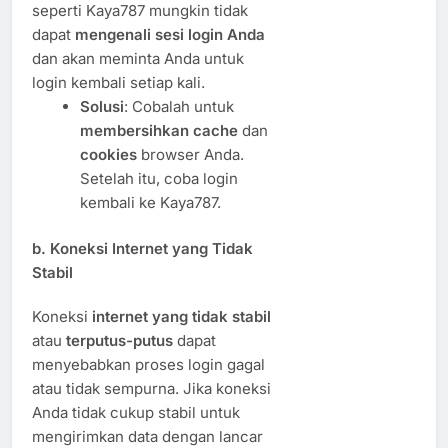
seperti Kaya787 mungkin tidak
dapat
mengenali sesi login Anda
dan akan meminta Anda untuk
login kembali setiap kali.
Solusi
: Cobalah untuk
membersihkan cache
dan
cookies
browser Anda.
Setelah itu, coba login
kembali ke Kaya787.
b.
Koneksi Internet yang Tidak
Stabil
Koneksi
internet yang tidak stabil
atau
terputus-putus
dapat
menyebabkan proses login gagal
atau tidak sempurna. Jika koneksi
Anda tidak cukup stabil untuk
mengirimkan data dengan lancar