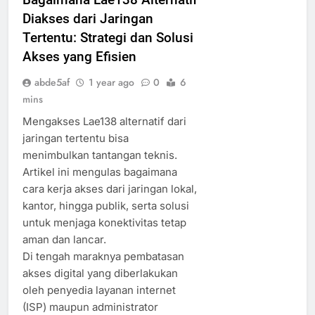
Diakses dari Jaringan
Tertentu: Strategi dan Solusi
Akses yang Efisien
abde5af
1 year ago
0
6
mins
Mengakses Lae138 alternatif dari
jaringan tertentu bisa
menimbulkan tantangan teknis.
Artikel ini mengulas bagaimana
cara kerja akses dari jaringan lokal,
kantor, hingga publik, serta solusi
untuk menjaga konektivitas tetap
aman dan lancar.
Di tengah maraknya pembatasan
akses digital yang diberlakukan
oleh penyedia layanan internet
(ISP) maupun administrator