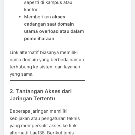
seperti di kampus atau
kantor
Memberikan
akses
cadangan saat domain
utama overload atau dalam
pemeliharaan
Link alternatif biasanya memiliki
nama domain yang berbeda namun
terhubung ke sistem dan layanan
yang sama.
2. Tantangan Akses dari
Jaringan Tertentu
Beberapa jaringan memiliki
kebijakan atau pengaturan teknis
yang mempersulit akses ke link
alternatif Lae138. Berikut jenis