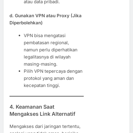
atau data pribadi.
d.
Gunakan VPN atau Proxy (Jika
Diperbolehkan)
VPN bisa mengatasi
pembatasan regional,
namun perlu diperhatikan
legalitasnya di wilayah
masing-masing.
Pilih VPN tepercaya dengan
protokol yang aman dan
kecepatan tinggi.
4. Keamanan Saat
Mengakses Link Alternatif
Mengakses dari jaringan tertentu,