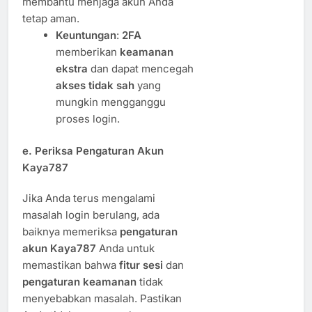
membantu menjaga akun Anda
tetap aman.
Keuntungan
:
2FA
memberikan
keamanan
ekstra
dan dapat mencegah
akses tidak sah
yang
mungkin mengganggu
proses login.
e.
Periksa Pengaturan Akun
Kaya787
Jika Anda terus mengalami
masalah login berulang, ada
baiknya memeriksa
pengaturan
akun Kaya787
Anda untuk
memastikan bahwa
fitur sesi
dan
pengaturan keamanan
tidak
menyebabkan masalah. Pastikan