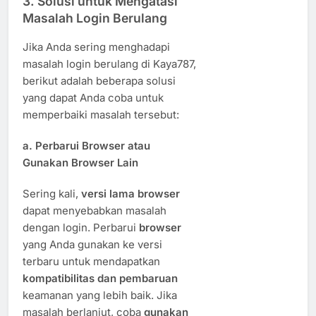
3.
Solusi untuk Mengatasi
Masalah Login Berulang
Jika Anda sering menghadapi
masalah login berulang di Kaya787,
berikut adalah beberapa solusi
yang dapat Anda coba untuk
memperbaiki masalah tersebut:
a.
Perbarui Browser atau
Gunakan Browser Lain
Sering kali,
versi lama browser
dapat menyebabkan masalah
dengan login. Perbarui
browser
yang Anda gunakan ke versi
terbaru untuk mendapatkan
kompatibilitas dan pembaruan
keamanan yang lebih baik. Jika
masalah berlanjut, coba
gunakan