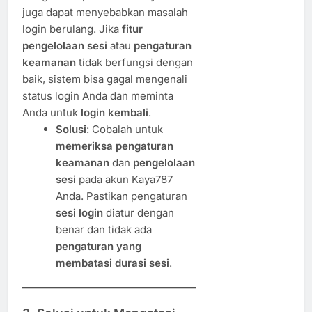
juga dapat menyebabkan masalah
login berulang. Jika
fitur
pengelolaan sesi
atau
pengaturan
keamanan
tidak berfungsi dengan
baik, sistem bisa gagal mengenali
status login Anda dan meminta
Anda untuk
login kembali
.
Solusi
: Cobalah untuk
memeriksa pengaturan
keamanan
dan
pengelolaan
sesi
pada akun Kaya787
Anda. Pastikan pengaturan
sesi login
diatur dengan
benar dan tidak ada
pengaturan yang
membatasi durasi sesi
.