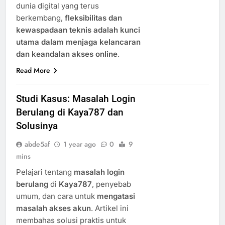
dunia digital yang terus
berkembang,
fleksibilitas dan
kewaspadaan teknis adalah kunci
utama dalam menjaga kelancaran
dan keandalan akses online
.
Read More
Studi Kasus: Masalah Login
Berulang di Kaya787 dan
Solusinya
abde5af
1 year ago
0
9
mins
Pelajari tentang
masalah login
berulang
di
Kaya787
, penyebab
umum, dan cara untuk
mengatasi
masalah akses akun
. Artikel ini
membahas solusi praktis untuk