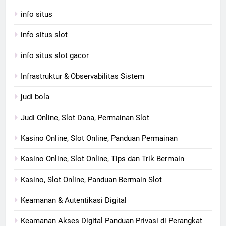
info situs
info situs slot
info situs slot gacor
Infrastruktur & Observabilitas Sistem
judi bola
Judi Online, Slot Dana, Permainan Slot
Kasino Online, Slot Online, Panduan Permainan
Kasino Online, Slot Online, Tips dan Trik Bermain
Kasino, Slot Online, Panduan Bermain Slot
Keamanan & Autentikasi Digital
Keamanan Akses Digital Panduan Privasi di Perangkat