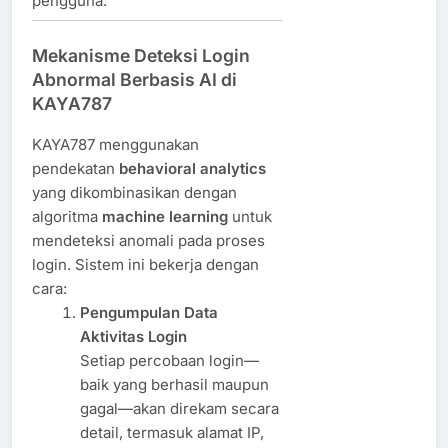
pengguna.
Mekanisme Deteksi Login
Abnormal Berbasis AI di
KAYA787
KAYA787 menggunakan
pendekatan
behavioral analytics
yang dikombinasikan dengan
algoritma
machine learning
untuk
mendeteksi anomali pada proses
login. Sistem ini bekerja dengan
cara:
Pengumpulan Data
Aktivitas Login
Setiap percobaan login—
baik yang berhasil maupun
gagal—akan direkam secara
detail, termasuk alamat IP,