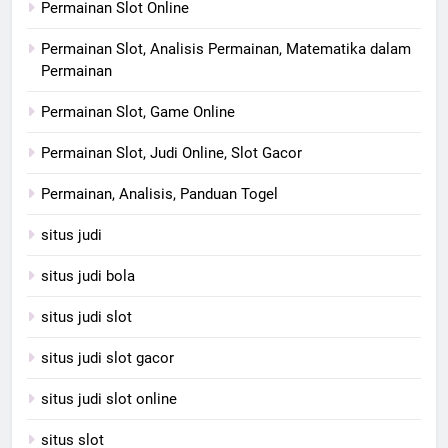
Permainan Slot Online
Permainan Slot, Analisis Permainan, Matematika dalam
Permainan
Permainan Slot, Game Online
Permainan Slot, Judi Online, Slot Gacor
Permainan, Analisis, Panduan Togel
situs judi
situs judi bola
situs judi slot
situs judi slot gacor
situs judi slot online
situs slot