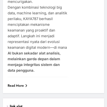
mencurigakan.
Dengan kombinasi teknologi big
data, machine learning, dan analitik
perilaku, KAYA787 berhasil
menciptakan mekanisme
keamanan yang proaktif dan
adaptif. Langkah ini menjadi
representasi nyata dari evolusi
keamanan digital modern—di mana
AI bukan sekadar alat analisis,
melainkan garda depan dalam
menjaga integritas sistem dan
data pengguna.
Read More
link slot