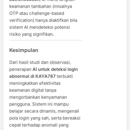
keamanan tambahan (misalnya
OTP atau challenge-based
verification) hanya diaktifkan bila
sistem AI mendeteksi potensi
risiko yang signifikan.
Kesimpulan
Dari hasil studi dan observasi,
penerapan
AI untuk deteksi login
abnormal di KAYA787
terbukti
meningkatkan efektivitas
keamanan digital tanpa
mengorbankan kenyamanan
pengguna. Sistem ini mampu
belajar secara dinamis, mengenali
pola login yang sah, serta bereaksi
cepat terhadap anomali yang