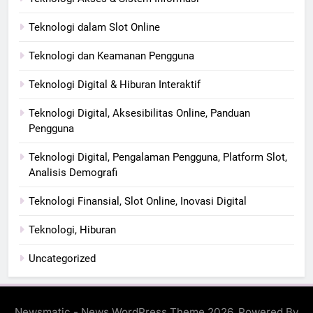
Teknologi dalam Slot Online
Teknologi dan Keamanan Pengguna
Teknologi Digital & Hiburan Interaktif
Teknologi Digital, Aksesibilitas Online, Panduan
Pengguna
Teknologi Digital, Pengalaman Pengguna, Platform Slot,
Analisis Demografi
Teknologi Finansial, Slot Online, Inovasi Digital
Teknologi, Hiburan
Uncategorized
Newsmatic - News WordPress Theme 2026. Powered By