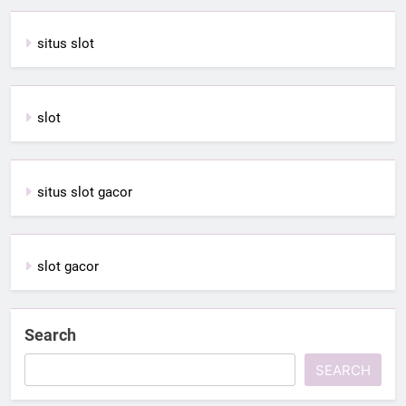
situs slot
slot
situs slot gacor
slot gacor
Search
SEARCH