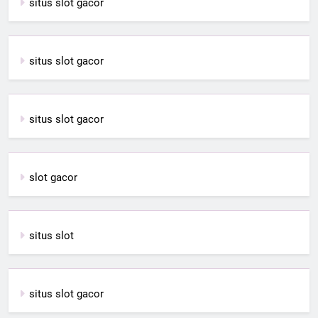
situs slot gacor
situs slot gacor
situs slot gacor
slot gacor
situs slot
situs slot gacor