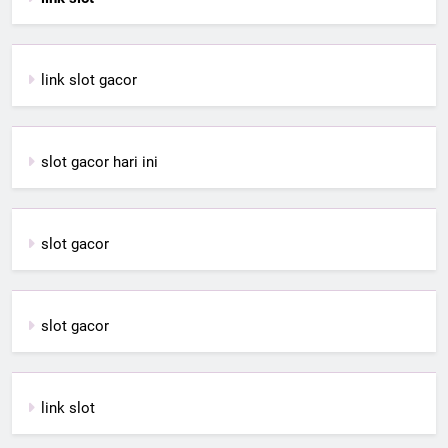
link slot gacor
slot gacor hari ini
slot gacor
slot gacor
link slot