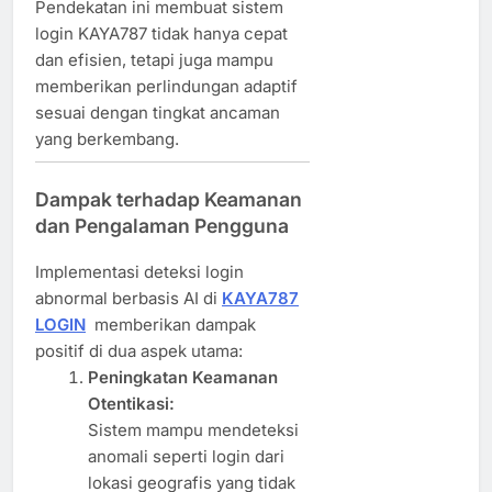
Pendekatan ini membuat sistem
login KAYA787 tidak hanya cepat
dan efisien, tetapi juga mampu
memberikan perlindungan adaptif
sesuai dengan tingkat ancaman
yang berkembang.
Dampak terhadap Keamanan
dan Pengalaman Pengguna
Implementasi deteksi login
abnormal berbasis AI di
KAYA787
LOGIN
memberikan dampak
positif di dua aspek utama:
Peningkatan Keamanan
Otentikasi:
Sistem mampu mendeteksi
anomali seperti login dari
lokasi geografis yang tidak