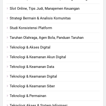
Slot Online, Tips Judi, Manajemen Keuangan
Strategi Bermain & Analisis Komunitas
Studi Konsistensi Platform
Taruhan Olahraga, Agen Bola, Panduan Taruhan
Teknologi & Akses Digital
Teknologi & Keamanan Akun Digital
Teknologi & Keamanan Data
Teknologi & Keamanan Digital
Teknologi & Keamanan Siber
Teknologi & Permainan
Teknologi Akses & Sistem Informasi