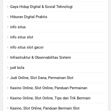
Gaya Hidup Digital & Sosial Teknologi
Hiburan Digital Praktis
info situs
info situs slot
info situs slot gacor
Infrastruktur & Observabilitas Sistem
judi bola
Judi Online, Slot Dana, Permainan Slot
Kasino Online, Slot Online, Panduan Permainan
Kasino Online, Slot Online, Tips dan Trik Bermain
Kasino, Slot Online, Panduan Bermain Slot