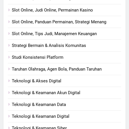
Slot Online, Judi Online, Permainan Kasino
Slot Online, Panduan Permainan, Strategi Menang
Slot Online, Tips Judi, Manajemen Keuangan
Strategi Bermain & Analisis Komunitas
Studi Konsistensi Platform
Taruhan Olahraga, Agen Bola, Panduan Taruhan
Teknologi & Akses Digital
Teknologi & Keamanan Akun Digital
Teknologi & Keamanan Data
Teknologi & Keamanan Digital
Teknologi & Keamanan Siber