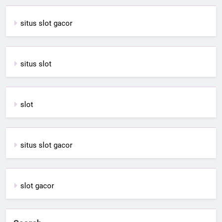
situs slot gacor
situs slot
slot
situs slot gacor
slot gacor