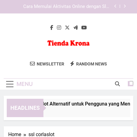
Praktis
Skip
Cara Memulai Aktivitas Online dengan Slot
to
Lebah4D secara Lebih Terarah
content
Lebah4D Alternatif untuk Mendukung Aktivitas
Online Lebih Lancar
Cara Menyimpan Akses Slot Lebah4D agar Mudah
Dibuka dengan Aman dan Praktis
Panduan Edwinslot Alternatif untuk Pengguna
yang Mengutamakan Kemudahan dan Akses
Tienda Krona
Praktis
Cara Memulai Aktivitas Online dengan Slot
Dapatkan Produk Berkualitas Untuk
NEWSLETTER
RANDOM NEWS
Lebah4D secara Lebih Terarah
Kebutuhan Anda Di Tienda Krona. Toko
Lebah4D Alternatif untuk Mendukung Aktivitas
Dengan Berbagai Pilihan Produk
Online Lebih Lancar
MENU
Menarik.
Cara Menyimpan Akses Slot Lebah4D agar Mudah
Dibuka dengan Aman dan Praktis
Panduan Edwinslot Alternatif untuk Pengguna yang Mengut
HEADLINES
3 Months Ago
Home
ssl corlaslot