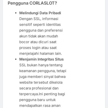
Pengguna CORLASLOT?
Melindungi Data Pribadi
Dengan SSL, informasi
sensitif seperti identitas
pengguna dan preferensi
akun tidak akan mudah
bocor atau dicuri saat
proses login atau saat
menjelajahi halaman lain.
Menjamin Integritas Situs
SSL bukan hanya tentang
keamanan pengguna, tetapi
juga memberi sinyal bahwa
website tersebut dikelola
secara profesional dan
terpercaya.Ini penting bagi
pengguna baru untuk
mendapatkan rasa aman