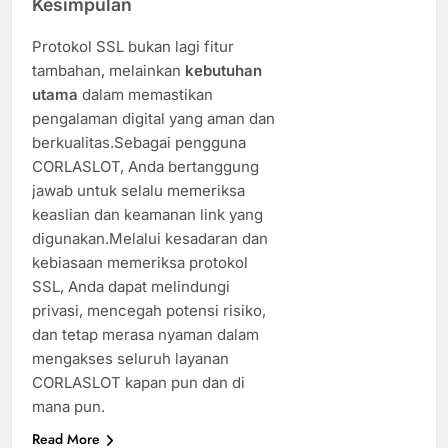
Kesimpulan
Protokol SSL bukan lagi fitur
tambahan, melainkan
kebutuhan
utama
dalam memastikan
pengalaman digital yang aman dan
berkualitas.Sebagai pengguna
CORLASLOT, Anda bertanggung
jawab untuk selalu memeriksa
keaslian dan keamanan link yang
digunakan.Melalui kesadaran dan
kebiasaan memeriksa protokol
SSL, Anda dapat melindungi
privasi, mencegah potensi risiko,
dan tetap merasa nyaman dalam
mengakses seluruh layanan
CORLASLOT kapan pun dan di
mana pun.
Read More