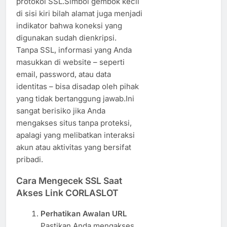
protokol SSL.Simbol gembok kecil
di sisi kiri bilah alamat juga menjadi
indikator bahwa koneksi yang
digunakan sudah dienkripsi.
Tanpa SSL, informasi yang Anda
masukkan di website – seperti
email, password, atau data
identitas – bisa disadap oleh pihak
yang tidak bertanggung jawab.Ini
sangat berisiko jika Anda
mengakses situs tanpa proteksi,
apalagi yang melibatkan interaksi
akun atau aktivitas yang bersifat
pribadi.
Cara Mengecek SSL Saat
Akses Link CORLASLOT
Perhatikan Awalan URL
Pastikan Anda mengakses