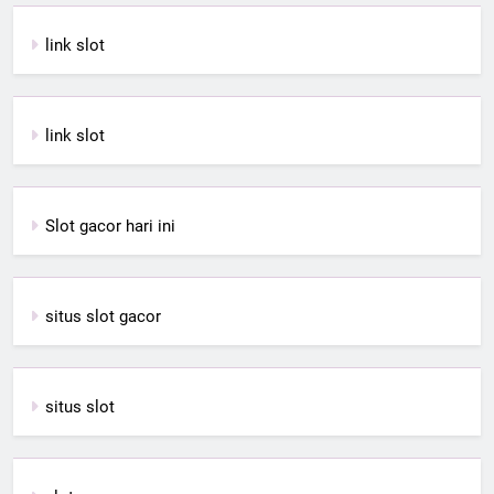
link slot
link slot
Slot gacor hari ini
situs slot gacor
situs slot