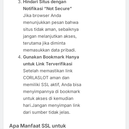
Hindari Situs dengan
Notifikasi “Not Secure”
Jika browser Anda
menunjukkan pesan bahwa
situs tidak aman, sebaiknya
jangan melanjutkan akses,
terutama jika diminta
memasukkan data pribadi.
Gunakan Bookmark Hanya
untuk Link Terverifikasi
Setelah memastikan link
CORLASLOT aman dan
memiliki SSL aktif, Anda bisa
menyimpannya di bookmark
untuk akses di kemudian
hari.Jangan menyimpan link
dari sumber tidak jelas.
Apa Manfaat SSL untuk