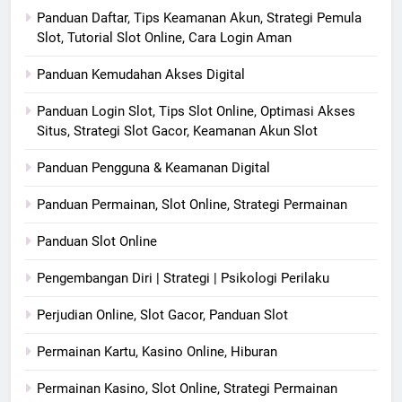
Panduan Daftar, Tips Keamanan Akun, Strategi Pemula
Slot, Tutorial Slot Online, Cara Login Aman
Panduan Kemudahan Akses Digital
Panduan Login Slot, Tips Slot Online, Optimasi Akses
Situs, Strategi Slot Gacor, Keamanan Akun Slot
Panduan Pengguna & Keamanan Digital
Panduan Permainan, Slot Online, Strategi Permainan
Panduan Slot Online
Pengembangan Diri | Strategi | Psikologi Perilaku
Perjudian Online, Slot Gacor, Panduan Slot
Permainan Kartu, Kasino Online, Hiburan
Permainan Kasino, Slot Online, Strategi Permainan