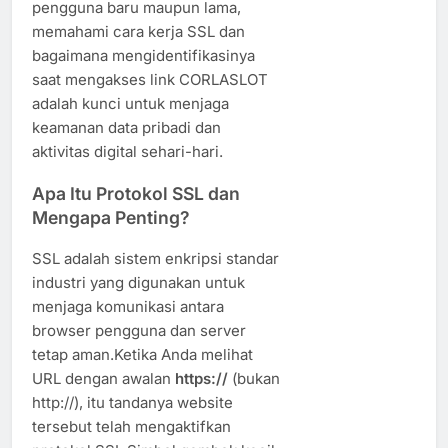
pengguna baru maupun lama,
memahami cara kerja SSL dan
bagaimana mengidentifikasinya
saat mengakses link CORLASLOT
adalah kunci untuk menjaga
keamanan data pribadi dan
aktivitas digital sehari-hari.
Apa Itu Protokol SSL dan
Mengapa Penting?
SSL adalah sistem enkripsi standar
industri yang digunakan untuk
menjaga komunikasi antara
browser pengguna dan server
tetap aman.Ketika Anda melihat
URL dengan awalan
https://
(bukan
http://), itu tandanya website
tersebut telah mengaktifkan