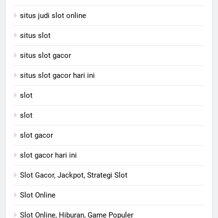
situs judi slot online
situs slot
situs slot gacor
situs slot gacor hari ini
slot
slot
slot gacor
slot gacor hari ini
Slot Gacor, Jackpot, Strategi Slot
Slot Online
Slot Online, Hiburan, Game Populer