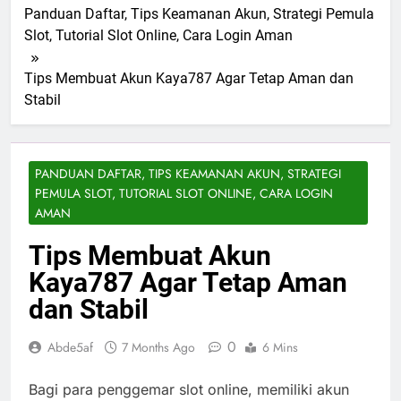
Panduan Daftar, Tips Keamanan Akun, Strategi Pemula
Slot, Tutorial Slot Online, Cara Login Aman
Tips Membuat Akun Kaya787 Agar Tetap Aman dan
Stabil
PANDUAN DAFTAR, TIPS KEAMANAN AKUN, STRATEGI
PEMULA SLOT, TUTORIAL SLOT ONLINE, CARA LOGIN
AMAN
Tips Membuat Akun
Kaya787 Agar Tetap Aman
dan Stabil
0
Abde5af
7 Months Ago
6 Mins
Bagi para penggemar slot online, memiliki akun