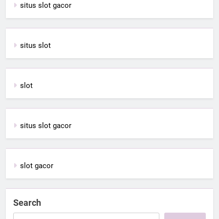
situs slot gacor
situs slot
slot
situs slot gacor
slot gacor
Search