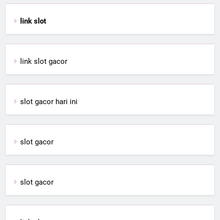
link slot
link slot gacor
slot gacor hari ini
slot gacor
slot gacor