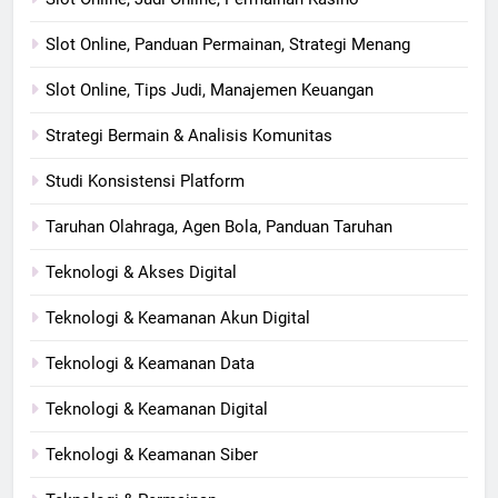
Slot Online, Panduan Permainan, Strategi Menang
Slot Online, Tips Judi, Manajemen Keuangan
Strategi Bermain & Analisis Komunitas
Studi Konsistensi Platform
Taruhan Olahraga, Agen Bola, Panduan Taruhan
Teknologi & Akses Digital
Teknologi & Keamanan Akun Digital
Teknologi & Keamanan Data
Teknologi & Keamanan Digital
Teknologi & Keamanan Siber