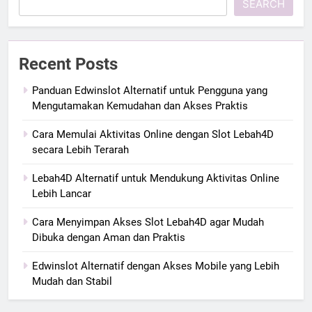
SEARCH
Recent Posts
Panduan Edwinslot Alternatif untuk Pengguna yang
Mengutamakan Kemudahan dan Akses Praktis
Cara Memulai Aktivitas Online dengan Slot Lebah4D
secara Lebih Terarah
Lebah4D Alternatif untuk Mendukung Aktivitas Online
Lebih Lancar
Cara Menyimpan Akses Slot Lebah4D agar Mudah
Dibuka dengan Aman dan Praktis
Edwinslot Alternatif dengan Akses Mobile yang Lebih
Mudah dan Stabil