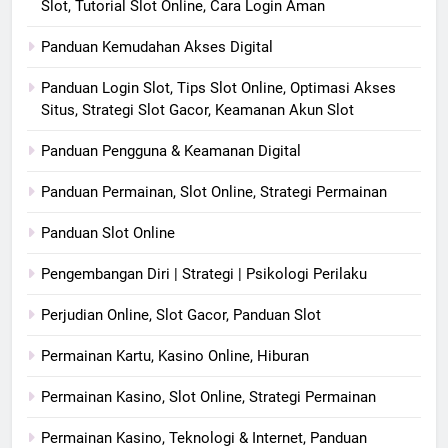
Slot, Tutorial Slot Online, Cara Login Aman
Panduan Kemudahan Akses Digital
Panduan Login Slot, Tips Slot Online, Optimasi Akses
Situs, Strategi Slot Gacor, Keamanan Akun Slot
Panduan Pengguna & Keamanan Digital
Panduan Permainan, Slot Online, Strategi Permainan
Panduan Slot Online
Pengembangan Diri | Strategi | Psikologi Perilaku
Perjudian Online, Slot Gacor, Panduan Slot
Permainan Kartu, Kasino Online, Hiburan
Permainan Kasino, Slot Online, Strategi Permainan
Permainan Kasino, Teknologi & Internet, Panduan