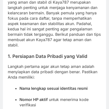
yang aman dan stabil di Kaya787 merupakan
langkah penting untuk menjaga kenyamanan dan
kelancaran bermain. Banyak pemula yang hanya
fokus pada cara daftar, tanpa memperhatikan
aspek keamanan dan stabilitas akun. Padahal,
kedua hal ini sangat penting agar pengalaman
bermain tidak terganggu. Berikut panduan dan tips
membuat akun Kaya787 agar tetap aman dan
stabil.
1. Persiapan Data Pribadi yang Valid
Langkah pertama agar akun tetap aman adalah
menyiapkan data pribadi dengan benar. Pastikan
Anda memiliki:
Nama lengkap sesuai identitas resmi
Nomor HP aktif
untuk menerima kode
verifikasi