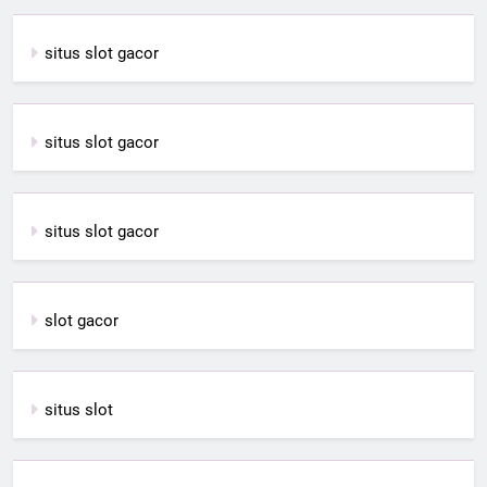
situs slot gacor
situs slot gacor
situs slot gacor
slot gacor
situs slot