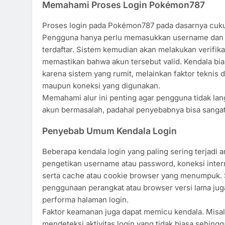
Memahami Proses Login Pokémon787
Proses login pada Pokémon787 pada dasarnya cuk
Pengguna hanya perlu memasukkan username dan k
terdaftar. Sistem kemudian akan melakukan verifika
memastikan bahwa akun tersebut valid. Kendala bi
karena sistem yang rumit, melainkan faktor teknis d
maupun koneksi yang digunakan.
Memahami alur ini penting agar pengguna tidak l
akun bermasalah, padahal penyebabnya bisa sanga
Penyebab Umum Kendala Login
Beberapa kendala login yang paling sering terjadi a
pengetikan username atau password, koneksi interne
serta cache atau cookie browser yang menumpuk. S
penggunaan perangkat atau browser versi lama ju
performa halaman login.
Faktor keamanan juga dapat memicu kendala. Misal
mendeteksi aktivitas login yang tidak biasa sehing