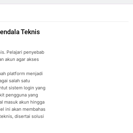
endala Teknis
is. Pelajari penyebab
nan akun agar akses
buah platform menjadi
gai salah satu
ntut sistem login yang
ikit pengguna yang
gal masuk akun hingga
kel ini akan membahas
knis, disertai solusi