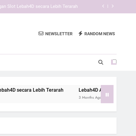
gan Slot Lebah4D secara Lebih Terarah
ndukung Aktivitas Online Lebih Lancar
udah Dibuka dengan Aman dan Praktis
NEWSLETTER
RANDOM NEWS
tamakan Kemudahan dan Akses Praktis
o Dengan Berbagai Pilihan Produk Menarik.
gan Slot Lebah4D secara Lebih Terarah
ndukung Aktivitas Online Lebih Lancar
udah Dibuka dengan Aman dan Praktis
ra Lebih Terarah
Lebah4D Alternatif untuk Mendukung Ak
3 Months Ago