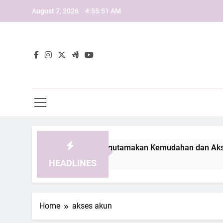
Skip
August 7, 2026
4:55:52 AM
to
content
Tie
Dapatkan 
Pengguna yang Mengutamakan Kemudahan dan Akses Praktis
HEADLINES
Home
akses akun