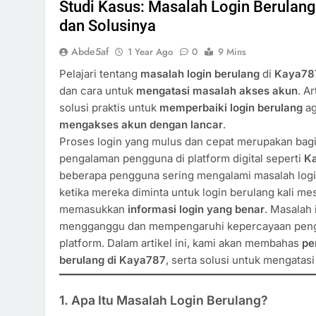
Studi Kasus: Masalah Login Berulan
dan Solusinya
Abde5af
1 Year Ago
0
9 Mins
Pelajari tentang
masalah login berulang
di
Kaya78
dan cara untuk
mengatasi masalah akses akun
. A
solusi praktis untuk
memperbaiki login berulang
ag
mengakses akun dengan lancar
.
Proses login yang mulus dan cepat merupakan bag
pengalaman pengguna di platform digital seperti
K
beberapa pengguna sering mengalami masalah login
ketika mereka diminta untuk login berulang kali m
memasukkan
informasi login yang benar
. Masalah 
mengganggu dan mempengaruhi kepercayaan peng
platform. Dalam artikel ini, kami akan membahas
pe
berulang di Kaya787
, serta solusi untuk mengatas
1.
Apa Itu Masalah Login Berulang?