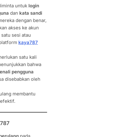
iminta untuk
login
guna
dan
kata sandi
mereka dengan benar,
kan akses ke akun
 satu sesi atau
platform
kaya787
rlukan satu kali
ni menunjukkan bahwa
enali pengguna
isa disebabkan oleh
rulang membantu
fektif.
a787
 berulang
pada