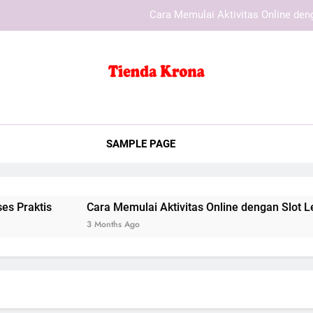
Cara Memulai Aktivitas Online den
Lebah4D Alternatif untuk Me
Cara Menyimpan Akses Slot Lebah4D agar M
nda Krona
Panduan Edwinslot Alternatif untuk Pengguna yang Mengu
Produk Berkualitas Untuk Kebutuhan Anda Di Tienda Krona. Tok
Cara Memulai Aktivitas Online den
SAMPLE PAGE
Lebah4D Alternatif untuk Me
Cara Menyimpan Akses Slot Lebah4D agar M
Cara Memulai Aktivitas Online dengan Slot Lebah4D seca
3 Months Ago