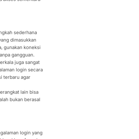
angkah sederhana
n yang dimasukkan
a, gunakan koneksi
 tanpa gangguan.
rkala juga sangat
alaman login secara
i terbaru agar
rangkat lain bisa
alah bukan berasal
galaman login yang