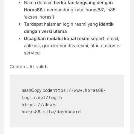
Nama domain
berkaitan langsung dengan
Horas88
(mengandung kata ‘horas88’, ‘h88’,
‘akses-horas’)
Terdapat halaman login resmi yang
identik
dengan versi utama
Dibagikan melalui kanal resmi
seperti email,
aplikasi, grup komunitas resmi, atau customer
service
Contoh URL valid:
bashCopy code
https://www.horas88-
login.net/login  

https://akses-