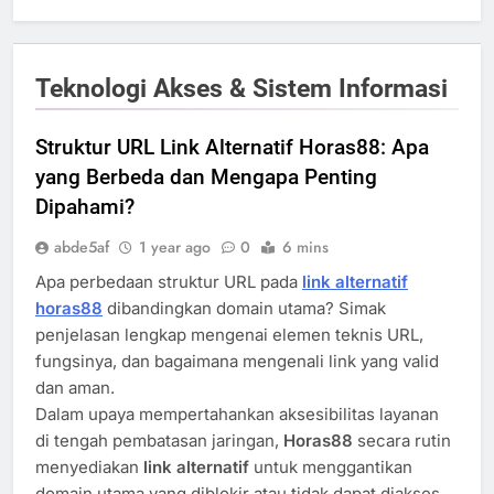
Teknologi Akses & Sistem Informasi
Struktur URL Link Alternatif Horas88: Apa
yang Berbeda dan Mengapa Penting
Dipahami?
abde5af
1 year ago
0
6 mins
Apa perbedaan struktur URL pada
link alternatif
horas88
dibandingkan domain utama? Simak
penjelasan lengkap mengenai elemen teknis URL,
fungsinya, dan bagaimana mengenali link yang valid
dan aman.
Dalam upaya mempertahankan aksesibilitas layanan
di tengah pembatasan jaringan,
Horas88
secara rutin
menyediakan
link alternatif
untuk menggantikan
domain utama yang diblokir atau tidak dapat diakses