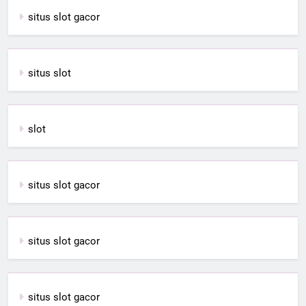
situs slot gacor
situs slot
slot
situs slot gacor
situs slot gacor
situs slot gacor