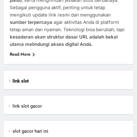
palsu
, serta menghindari jebakan situs berbahaya.
Sebagai pengguna aktif, penting untuk tetap
mengikuti update link resmi dan menggunakan
sumber terpercaya
agar aktivitas Anda di platform
tetap aman dan nyaman. Teknologi bisa berubah, tapi
kesadaran akan struktur dasar URL adalah bekal
utama melindungi akses digital Anda.
Read More
link slot
link slot gacor
slot gacor hari ini