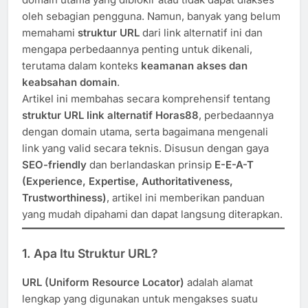
oleh sebagian pengguna. Namun, banyak yang belum
memahami
struktur URL
dari link alternatif ini dan
mengapa perbedaannya penting untuk dikenali,
terutama dalam konteks
keamanan akses dan
keabsahan domain
.
Artikel ini membahas secara komprehensif tentang
struktur URL link alternatif Horas88
, perbedaannya
dengan domain utama, serta bagaimana mengenali
link yang valid secara teknis. Disusun dengan gaya
SEO-friendly
dan berlandaskan prinsip
E-E-A-T
(Experience, Expertise, Authoritativeness,
Trustworthiness)
, artikel ini memberikan panduan
yang mudah dipahami dan dapat langsung diterapkan.
1. Apa Itu Struktur URL?
URL (Uniform Resource Locator)
adalah alamat
lengkap yang digunakan untuk mengakses suatu