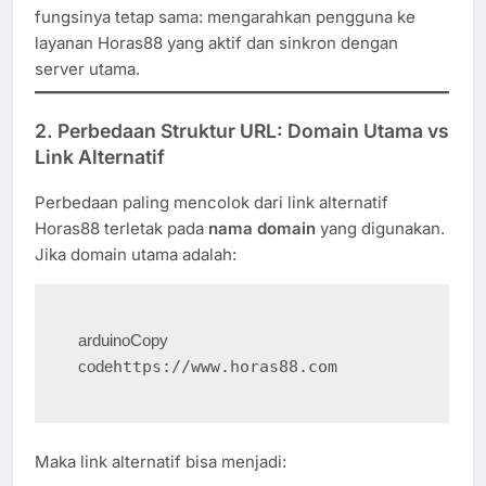
fungsinya tetap sama: mengarahkan pengguna ke
layanan Horas88 yang aktif dan sinkron dengan
server utama.
2. Perbedaan Struktur URL: Domain Utama vs
Link Alternatif
Perbedaan paling mencolok dari link alternatif
Horas88 terletak pada
nama domain
yang digunakan.
Jika domain utama adalah:
arduinoCopy 
code
Maka link alternatif bisa menjadi: