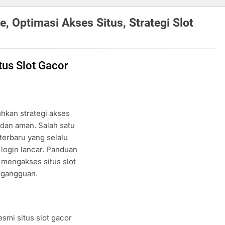
e, Optimasi Akses Situs, Strategi Slot
us Slot Gacor
hkan strategi akses
dan aman. Salah satu
 terbaru yang selalu
 login lancar. Panduan
 mengakses situs slot
 gangguan.
smi situs slot gacor