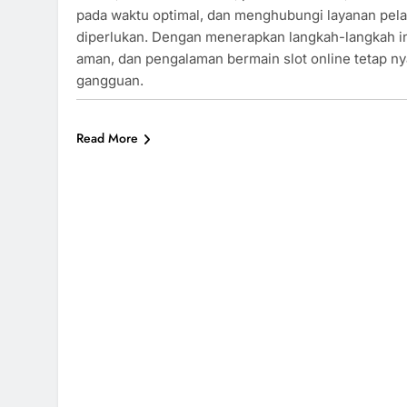
pada waktu optimal, dan menghubungi layanan pela
diperlukan. Dengan menerapkan langkah-langkah ini
aman, dan pengalaman bermain slot online tetap n
gangguan.
Read More