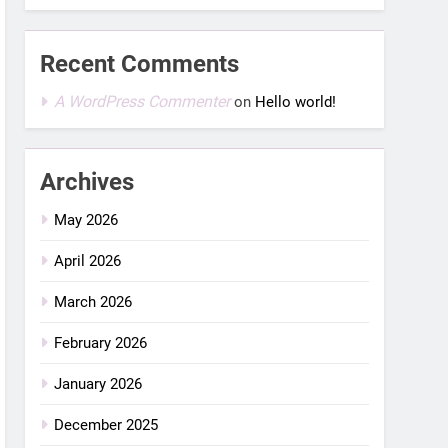
Recent Comments
A WordPress Commenter
on
Hello world!
Archives
May 2026
April 2026
March 2026
February 2026
January 2026
December 2025