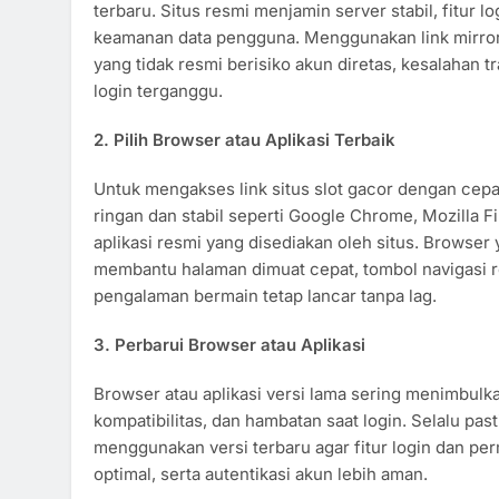
terbaru. Situs resmi menjamin server stabil, fitur lo
keamanan data pengguna. Menggunakan link mirror 
yang tidak resmi berisiko akun diretas, kesalahan t
login terganggu.
2. Pilih Browser atau Aplikasi Terbaik
Untuk mengakses link situs slot gacor dengan cep
ringan dan stabil seperti Google Chrome, Mozilla Fi
aplikasi resmi yang disediakan oleh situs. Browser
membantu halaman dimuat cepat, tombol navigasi r
pengalaman bermain tetap lancar tanpa lag.
3. Perbarui Browser atau Aplikasi
Browser atau aplikasi versi lama sering menimbulk
kompatibilitas, dan hambatan saat login. Selalu pa
menggunakan versi terbaru agar fitur login dan per
optimal, serta autentikasi akun lebih aman.