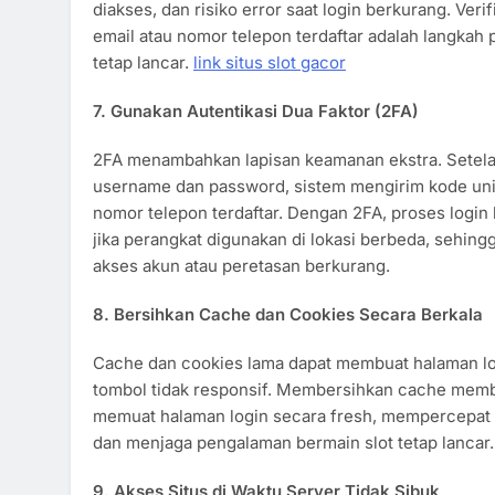
diakses, dan risiko error saat login berkurang. Verif
email atau nomor telepon terdaftar adalah langkah 
tetap lancar.
link situs slot gacor
7. Gunakan Autentikasi Dua Faktor (2FA)
2FA menambahkan lapisan keamanan ekstra. Setela
username dan password, sistem mengirim kode unik
nomor telepon terdaftar. Dengan 2FA, proses login
jika perangkat digunakan di lokasi berbeda, sehingg
akses akun atau peretasan berkurang.
8. Bersihkan Cache dan Cookies Secara Berkala
Cache dan cookies lama dapat membuat halaman lo
tombol tidak responsif. Membersihkan cache mem
memuat halaman login secara fresh, mempercepat p
dan menjaga pengalaman bermain slot tetap lancar.
9. Akses Situs di Waktu Server Tidak Sibuk