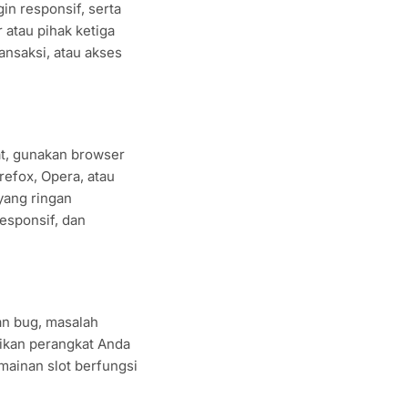
gin responsif, serta
atau pihak ketiga
ransaksi, atau akses
at, gunakan browser
refox, Opera, atau
 yang ringan
esponsif, dan
an bug, masalah
stikan perangkat Anda
mainan slot berfungsi