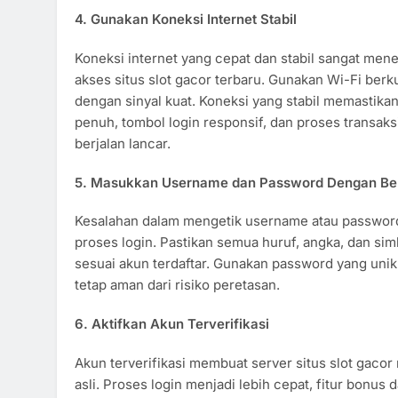
4. Gunakan Koneksi Internet Stabil
Koneksi internet yang cepat dan stabil sangat men
akses situs slot gacor terbaru. Gunakan Wi-Fi berku
dengan sinyal kuat. Koneksi yang stabil memastika
penuh, tombol login responsif, dan proses transaksi
berjalan lancar.
5. Masukkan Username dan Password Dengan Be
Kesalahan dalam mengetik username atau passwo
proses login. Pastikan semua huruf, angka, dan si
sesuai akun terdaftar. Gunakan password yang unik
tetap aman dari risiko peretasan.
6. Aktifkan Akun Terverifikasi
Akun terverifikasi membuat server situs slot gaco
asli. Proses login menjadi lebih cepat, fitur bonus