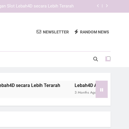
gan Slot Lebah4D secara Lebih Terarah
ndukung Aktivitas Online Lebih Lancar
udah Dibuka dengan Aman dan Praktis
NEWSLETTER
RANDOM NEWS
tamakan Kemudahan dan Akses Praktis
o Dengan Berbagai Pilihan Produk Menarik.
gan Slot Lebah4D secara Lebih Terarah
ndukung Aktivitas Online Lebih Lancar
udah Dibuka dengan Aman dan Praktis
ra Lebih Terarah
Lebah4D Alternatif untuk Mendukung A
3 Months Ago