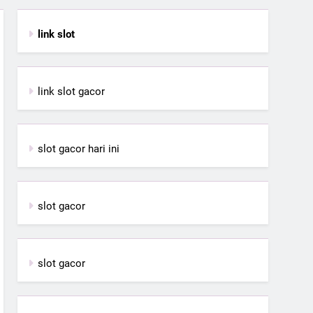
link slot
link slot gacor
slot gacor hari ini
slot gacor
slot gacor