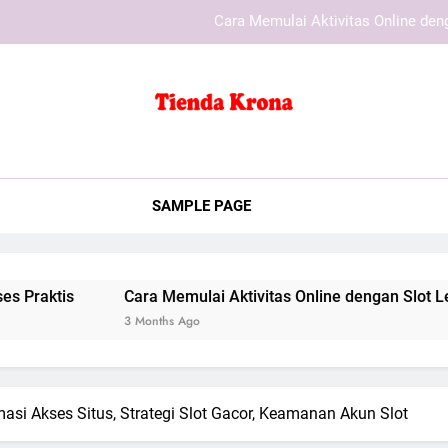
Cara Memulai Aktivitas Online den
Lebah4D Alternatif untuk Me
Cara Menyimpan Akses Slot Lebah4D agar M
nda Krona
Panduan Edwinslot Alternatif untuk Pengguna yang Mengu
Produk Berkualitas Untuk Kebutuhan Anda Di Tienda Krona. Tok
Cara Memulai Aktivitas Online den
SAMPLE PAGE
Lebah4D Alternatif untuk Me
Cara Menyimpan Akses Slot Lebah4D agar M
Cara Memulai Aktivitas Online dengan Slot Lebah4D seca
3 Months Ago
masi Akses Situs, Strategi Slot Gacor, Keamanan Akun Slot