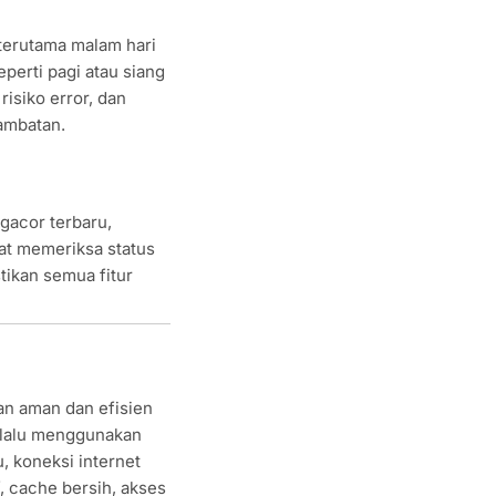
 terutama malam hari
perti pagi atau siang
isiko error, dan
ambatan.
 gacor terbaru,
at memeriksa status
ikan semua fitur
an aman dan efisien
elalu menggunakan
u, koneksi internet
f, cache bersih, akses