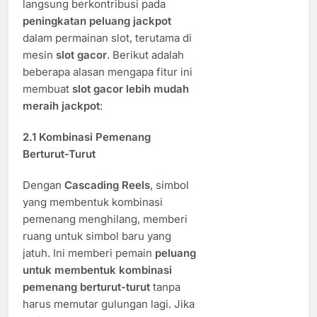
langsung berkontribusi pada
peningkatan peluang jackpot
dalam permainan slot, terutama di
mesin
slot gacor
. Berikut adalah
beberapa alasan mengapa fitur ini
membuat
slot gacor lebih mudah
meraih jackpot
:
2.1
Kombinasi Pemenang
Berturut-Turut
Dengan
Cascading Reels
, simbol
yang membentuk kombinasi
pemenang menghilang, memberi
ruang untuk simbol baru yang
jatuh. Ini memberi pemain
peluang
untuk membentuk kombinasi
pemenang berturut-turut
tanpa
harus memutar gulungan lagi. Jika