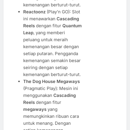
kemenangan berturut-turut.
Reactoonz
(Play’n GO): Slot
ini menawarkan
Cascading
Reels
dengan fitur
Quantum
Leap
, yang memberi
peluang untuk meraih
kemenangan besar dengan
setiap putaran. Pengganda
kemenangan semakin besar
seiring dengan setiap
kemenangan berturut-turut.
The Dog House Megaways
(Pragmatic Play): Mesin ini
menggunakan
Cascading
Reels
dengan fitur
megaways
yang
memungkinkan ribuan cara
untuk menang. Dengan