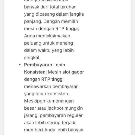
banyak dari total taruhan
yang dipasang dalam jangka
panjang. Dengan memilih
mesin dengan
RTP tinggi
,
Anda memaksimalkan
peluang untuk menang
dalam waktu yang lebih
singkat.
Pembayaran Lebih
Konsisten
: Mesin
slot gacor
dengan
RTP tinggi
menawarkan pembayaran
yang lebih konsisten.
Meskipun kemenangan
besar atau jackpot mungkin
jarang, pembayaran reguler
akan lebih sering terjadi,
memberi Anda lebih banyak