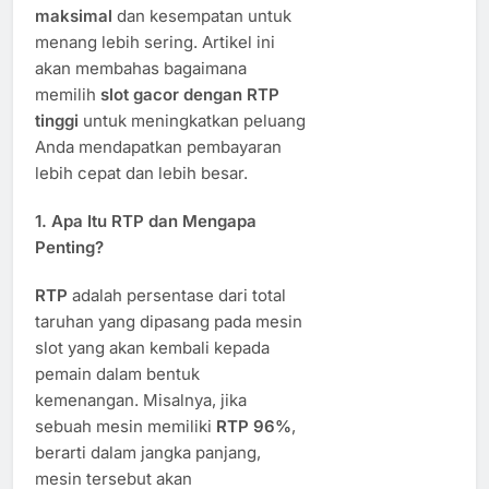
maksimal
dan kesempatan untuk
menang lebih sering. Artikel ini
akan membahas bagaimana
memilih
slot gacor dengan RTP
tinggi
untuk meningkatkan peluang
Anda mendapatkan pembayaran
lebih cepat dan lebih besar.
1.
Apa Itu RTP dan Mengapa
Penting?
RTP
adalah persentase dari total
taruhan yang dipasang pada mesin
slot yang akan kembali kepada
pemain dalam bentuk
kemenangan. Misalnya, jika
sebuah mesin memiliki
RTP 96%
,
berarti dalam jangka panjang,
mesin tersebut akan