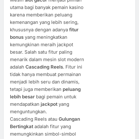
utama bagi banyak pemain kasino
karena memberikan peluang
kemenangan yang lebih sering,
khususnya dengan adanya
fitur
bonus
yang meningkatkan
kemungkinan meraih jackpot
besar. Salah satu fitur paling
menarik dalam mesin slot modern
adalah
Cascading Reels
. Fitur ini
tidak hanya membuat permainan
menjadi lebih seru dan dinamis,
tetapi juga memberikan
peluang
lebih besar
bagi pemain untuk
mendapatkan
jackpot
yang
menguntungkan.
Cascading Reels atau
Gulungan
Bertingkat
adalah fitur yang
memungkinkan simbol-simbol