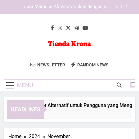
Skip
Lebah4D Alternatif untuk Mendukung Aktivitas
to
Online Lebih Lancar
content
Cara Menyimpan Akses Slot Lebah4D agar Mudah
Dibuka dengan Aman dan Praktis
Panduan Edwinslot Alternatif untuk Pengguna
yang Mengutamakan Kemudahan dan Akses
Praktis
Cara Memulai Aktivitas Online dengan Slot
Lebah4D secara Lebih Terarah
Tienda Krona
Dapatkan Produk Berkualitas Untuk
Lebah4D Alternatif untuk Mendukung Aktivitas
NEWSLETTER
RANDOM NEWS
Online Lebih Lancar
Kebutuhan Anda Di Tienda Krona. Toko
Cara Menyimpan Akses Slot Lebah4D agar Mudah
Dengan Berbagai Pilihan Produk
Dibuka dengan Aman dan Praktis
MENU
Menarik.
nduan Edwinslot Alternatif untuk Pengguna yang Mengutama
HEADLINES
onths Ago
Home
2024
November