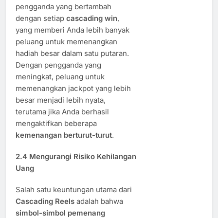
pengganda yang bertambah
dengan setiap
cascading win
,
yang memberi Anda lebih banyak
peluang untuk memenangkan
hadiah besar dalam satu putaran.
Dengan pengganda yang
meningkat, peluang untuk
memenangkan jackpot yang lebih
besar menjadi lebih nyata,
terutama jika Anda berhasil
mengaktifkan beberapa
kemenangan berturut-turut
.
2.4
Mengurangi Risiko Kehilangan
Uang
Salah satu keuntungan utama dari
Cascading Reels
adalah bahwa
simbol-simbol pemenang