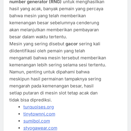
number generator (RNG)
untuk menghasilkan
hasil yang acak, banyak pemain yang percaya
bahwa mesin yang telah memberikan
kemenangan besar sebelumnya cenderung
akan melanjutkan memberikan pembayaran
besar dalam waktu tertentu.
Mesin yang sering disebut
gacor
sering kali
diidentifikasi oleh pemain yang telah
mengamati bahwa mesin tersebut memberikan
kemenangan lebih sering selama sesi tertentu.
Namun, penting untuk dipahami bahwa
meskipun hasil permainan tampaknya sering
mengarah pada kemenangan besar, hasil
setiap putaran di mesin slot tetap acak dan
tidak bisa diprediksi.
turquoises.org
tinytownnj.com
sumibol.com
styogawear.com