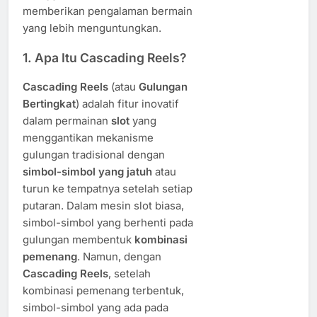
memberikan pengalaman bermain
yang lebih menguntungkan.
1.
Apa Itu Cascading Reels?
Cascading Reels
(atau
Gulungan
Bertingkat
) adalah fitur inovatif
dalam permainan
slot
yang
menggantikan mekanisme
gulungan tradisional dengan
simbol-simbol yang jatuh
atau
turun ke tempatnya setelah setiap
putaran. Dalam mesin slot biasa,
simbol-simbol yang berhenti pada
gulungan membentuk
kombinasi
pemenang
. Namun, dengan
Cascading Reels
, setelah
kombinasi pemenang terbentuk,
simbol-simbol yang ada pada