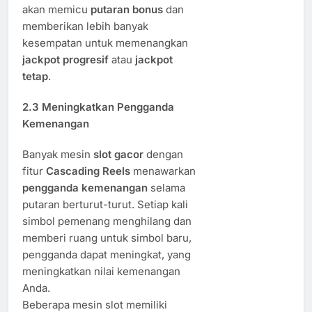
akan memicu
putaran bonus
dan
memberikan lebih banyak
kesempatan untuk memenangkan
jackpot progresif
atau
jackpot
tetap
.
2.3
Meningkatkan Pengganda
Kemenangan
Banyak mesin
slot gacor
dengan
fitur
Cascading Reels
menawarkan
pengganda kemenangan
selama
putaran berturut-turut. Setiap kali
simbol pemenang menghilang dan
memberi ruang untuk simbol baru,
pengganda dapat meningkat, yang
meningkatkan nilai kemenangan
Anda.
Beberapa mesin slot memiliki