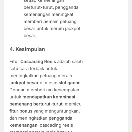
setiap kemenangan
berturut-turut, pengganda
kemenangan meningkat,
memberi pemain peluang
besar untuk meraih jackpot
besar.
4.
Kesimpulan
Fitur
Cascading Reels
adalah salah
satu cara terbaik untuk
meningkatkan peluang meraih
jackpot besar
di mesin
slot gacor
.
Dengan memberikan kesempatan
untuk
mendapatkan kombinasi
pemenang berturut-turut
, memicu
fitur bonus
yang menguntungkan,
dan meningkatkan
pengganda
kemenangan
, cascading reels