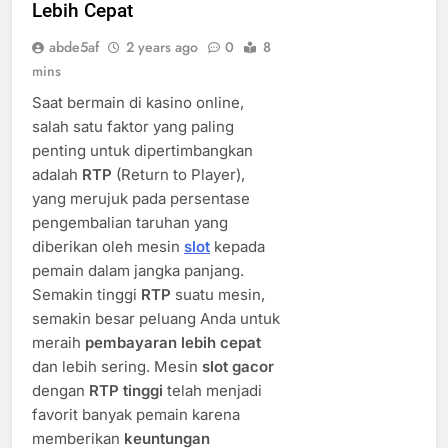
Lebih Cepat
abde5af
2 years ago
0
8
mins
Saat bermain di kasino online,
salah satu faktor yang paling
penting untuk dipertimbangkan
adalah
RTP
(Return to Player),
yang merujuk pada persentase
pengembalian taruhan yang
diberikan oleh mesin
slot
kepada
pemain dalam jangka panjang.
Semakin tinggi
RTP
suatu mesin,
semakin besar peluang Anda untuk
meraih
pembayaran lebih cepat
dan lebih sering. Mesin
slot gacor
dengan
RTP tinggi
telah menjadi
favorit banyak pemain karena
memberikan
keuntungan