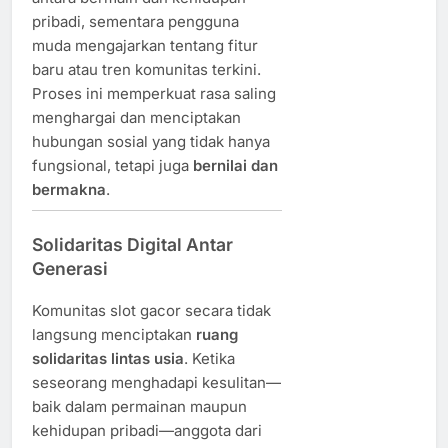
pribadi,
sementara
pengguna
muda
mengajarkan
tentang
fitur
baru
atau
tren
komunitas
terkini.
Proses
ini
memperkuat
rasa
saling
menghargai
dan
menciptakan
hubungan
sosial
yang
tidak
hanya
fungsional,
tetapi
juga
bernilai
dan
bermakna
.
Solidaritas
Digital
Antar
Generasi
Komunitas
slot
gacor
secara
tidak
langsung
menciptakan
ruang
solidaritas
lintas
usia
.
Ketika
seseorang
menghadapi
kesulitan—
baik
dalam
permainan
maupun
kehidupan
pribadi—
anggota
dari