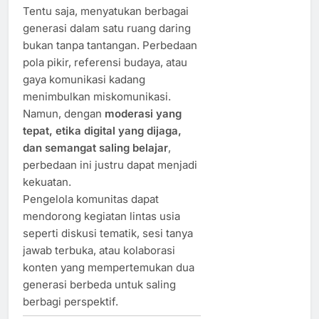
Tentu
saja,
menyatukan
berbagai
generasi
dalam
satu
ruang
daring
bukan
tanpa
tantangan.
Perbedaan
pola
pikir,
referensi
budaya,
atau
gaya
komunikasi
kadang
menimbulkan
miskomunikasi.
Namun,
dengan
moderasi
yang
tepat,
etika
digital
yang
dijaga,
dan
semangat
saling
belajar
,
perbedaan
ini
justru
dapat
menjadi
kekuatan.
Pengelola
komunitas
dapat
mendorong
kegiatan
lintas
usia
seperti
diskusi
tematik,
sesi
tanya
jawab
terbuka,
atau
kolaborasi
konten
yang
mempertemukan
dua
generasi
berbeda
untuk
saling
berbagi
perspektif.