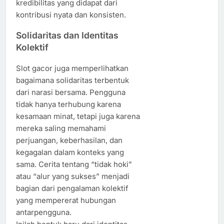
kredibilitas
yang
didapat
dari
kontribusi
nyata
dan
konsisten.
Solidaritas
dan
Identitas
Kolektif
Slot
gacor
juga
memperlihatkan
bagaimana
solidaritas
terbentuk
dari
narasi
bersama.
Pengguna
tidak
hanya
terhubung
karena
kesamaan
minat,
tetapi
juga
karena
mereka
saling
memahami
perjuangan,
keberhasilan,
dan
kegagalan
dalam
konteks
yang
sama.
Cerita
tentang “
tidak
hoki”
atau “
alur
yang
sukses”
menjadi
bagian
dari
pengalaman
kolektif
yang
mempererat
hubungan
antarpengguna.