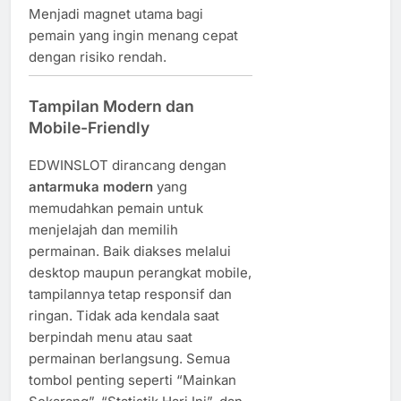
Menjadi magnet utama bagi
pemain yang ingin menang cepat
dengan risiko rendah.
Tampilan Modern dan
Mobile-Friendly
EDWINSLOT dirancang dengan
antarmuka modern
yang
memudahkan pemain untuk
menjelajah dan memilih
permainan. Baik diakses melalui
desktop maupun perangkat mobile,
tampilannya tetap responsif dan
ringan. Tidak ada kendala saat
berpindah menu atau saat
permainan berlangsung. Semua
tombol penting seperti “Mainkan