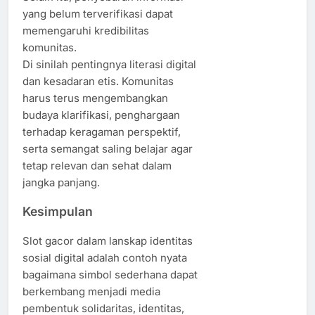
yang
belum
terverifikasi
dapat
memengaruhi
kredibilitas
komunitas.
Di
sinilah
pentingnya
literasi
digital
dan
kesadaran
etis.
Komunitas
harus
terus
mengembangkan
budaya
klarifikasi,
penghargaan
terhadap
keragaman
perspektif,
serta
semangat
saling
belajar
agar
tetap
relevan
dan
sehat
dalam
jangka
panjang.
Kesimpulan
Slot
gacor
dalam
lanskap
identitas
sosial
digital
adalah
contoh
nyata
bagaimana
simbol
sederhana
dapat
berkembang
menjadi
media
pembentuk
solidaritas,
identitas,