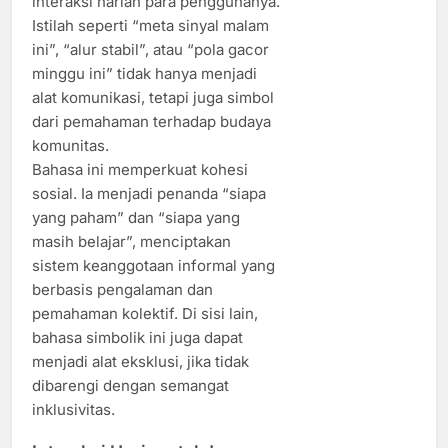
interaksi
harian
para
penggunanya.
Istilah
seperti “
meta
sinyal
malam
ini”, “
alur
stabil”,
atau “
pola
gacor
minggu
ini”
tidak
hanya
menjadi
alat
komunikasi,
tetapi
juga
simbol
dari
pemahaman
terhadap
budaya
komunitas.
Bahasa
ini
memperkuat
kohesi
sosial.
Ia
menjadi
penanda “
siapa
yang
paham”
dan “
siapa
yang
masih
belajar”,
menciptakan
sistem
keanggotaan
informal
yang
berbasis
pengalaman
dan
pemahaman
kolektif.
Di
sisi
lain,
bahasa
simbolik
ini
juga
dapat
menjadi
alat
eksklusi,
jika
tidak
dibarengi
dengan
semangat
inklusivitas.