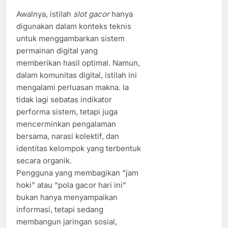
Awalnya,
istilah
slot
gacor
hanya
digunakan
dalam
konteks
teknis
untuk
menggambarkan
sistem
permainan
digital
yang
memberikan
hasil
optimal.
Namun,
dalam
komunitas
digital,
istilah
ini
mengalami
perluasan
makna.
Ia
tidak
lagi
sebatas
indikator
performa
sistem,
tetapi
juga
mencerminkan
pengalaman
bersama,
narasi
kolektif,
dan
identitas
kelompok
yang
terbentuk
secara
organik.
Pengguna
yang
membagikan “
jam
hoki”
atau “
pola
gacor
hari
ini”
bukan
hanya
menyampaikan
informasi,
tetapi
sedang
membangun
jaringan
sosial,