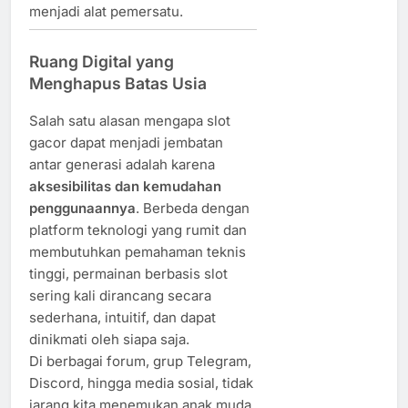
menjadi
alat
pemersatu.
Ruang
Digital
yang
Menghapus
Batas
Usia
Salah
satu
alasan
mengapa
slot
gacor
dapat
menjadi
jembatan
antar
generasi
adalah
karena
aksesibilitas
dan
kemudahan
penggunaannya
.
Berbeda
dengan
platform
teknologi
yang
rumit
dan
membutuhkan
pemahaman
teknis
tinggi,
permainan
berbasis
slot
sering
kali
dirancang
secara
sederhana,
intuitif,
dan
dapat
dinikmati
oleh
siapa
saja.
Di
berbagai
forum,
grup
Telegram,
Discord,
hingga
media
sosial,
tidak
jarang
kita
menemukan
anak
muda