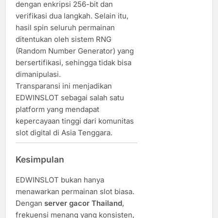
dengan enkripsi 256-bit dan
verifikasi dua langkah. Selain itu,
hasil spin seluruh permainan
ditentukan oleh sistem RNG
(Random Number Generator) yang
bersertifikasi, sehingga tidak bisa
dimanipulasi.
Transparansi ini menjadikan
EDWINSLOT sebagai salah satu
platform yang mendapat
kepercayaan tinggi dari komunitas
slot digital di Asia Tenggara.
Kesimpulan
EDWINSLOT bukan hanya
menawarkan permainan slot biasa.
Dengan
server gacor Thailand
,
frekuensi menang yang konsisten,