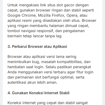
Untuk mengakses link situs slot gacor dengan
cepat, gunakan browser ringan dan stabil seperti
Google Chrome, Mozilla Firefox, Opera, atau
aplikasi resmi yang disediakan oleh situs. Browser
yang ringan membantu halaman dimuat cepat,
tombol navigasi responsif, dan pengalaman
bermain tetap lancar tanpa lag.
3. Perbarui Browser atau Aplikasi
Browser atau aplikasi versi lama sering
menimbulkan bug, masalah kompatibilitas, dan
hambatan saat login. Selalu pastikan perangkat
Anda menggunakan versi terbaru agar fitur login
dan permainan slot berfungsi optimal, serta
autentikasi akun lebih aman.
4. Gunakan Koneksi Internet Stabil
Koneksi internet yang cepat dan stabil sangat