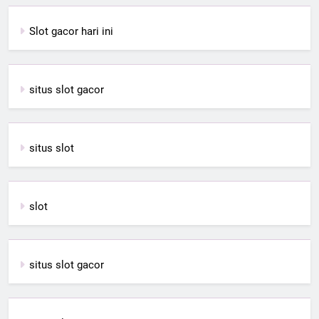
Slot gacor hari ini
situs slot gacor
situs slot
slot
situs slot gacor