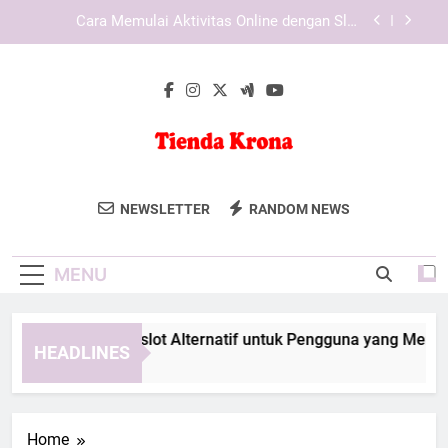
Skip
Praktis
Cara Memulai Aktivitas Online dengan Slot
to
Lebah4D secara Lebih Terarah
content
Lebah4D Alternatif untuk Mendukung Aktivitas
Online Lebih Lancar
Cara Menyimpan Akses Slot Lebah4D agar Mudah
Dibuka dengan Aman dan Praktis
Panduan Edwinslot Alternatif untuk Pengguna
yang Mengutamakan Kemudahan dan Akses
Tienda Krona
Praktis
Dapatkan Produk Berkualitas Untuk
Cara Memulai Aktivitas Online dengan Slot
NEWSLETTER
RANDOM NEWS
Lebah4D secara Lebih Terarah
Kebutuhan Anda Di Tienda Krona. Toko
Lebah4D Alternatif untuk Mendukung Aktivitas
Dengan Berbagai Pilihan Produk
Online Lebih Lancar
MENU
Menarik.
Cara Menyimpan Akses Slot Lebah4D agar Mudah
Dibuka dengan Aman dan Praktis
Panduan Edwinslot Alternatif untuk Pengguna yang Mengu
HEADLINES
3 Months Ago
Home