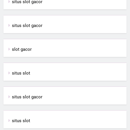
situs slot gacor
situs slot gacor
slot gacor
situs slot
situs slot gacor
situs slot