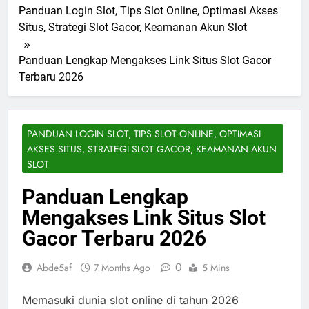
Panduan Login Slot, Tips Slot Online, Optimasi Akses
Situs, Strategi Slot Gacor, Keamanan Akun Slot
Panduan Lengkap Mengakses Link Situs Slot Gacor
Terbaru 2026
PANDUAN LOGIN SLOT, TIPS SLOT ONLINE, OPTIMASI
AKSES SITUS, STRATEGI SLOT GACOR, KEAMANAN AKUN
SLOT
Panduan Lengkap
Mengakses Link Situs Slot
Gacor Terbaru 2026
0
Abde5af
7 Months Ago
5 Mins
Memasuki dunia slot online di tahun 2026