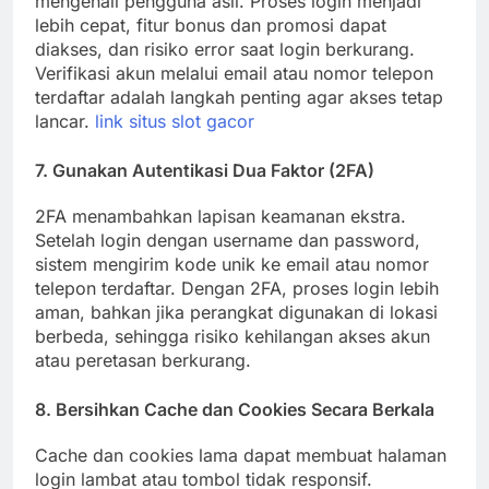
mengenali pengguna asli. Proses login menjadi
lebih cepat, fitur bonus dan promosi dapat
diakses, dan risiko error saat login berkurang.
Verifikasi akun melalui email atau nomor telepon
terdaftar adalah langkah penting agar akses tetap
lancar.
link situs slot gacor
7. Gunakan Autentikasi Dua Faktor (2FA)
2FA menambahkan lapisan keamanan ekstra.
Setelah login dengan username dan password,
sistem mengirim kode unik ke email atau nomor
telepon terdaftar. Dengan 2FA, proses login lebih
aman, bahkan jika perangkat digunakan di lokasi
berbeda, sehingga risiko kehilangan akses akun
atau peretasan berkurang.
8. Bersihkan Cache dan Cookies Secara Berkala
Cache dan cookies lama dapat membuat halaman
login lambat atau tombol tidak responsif.