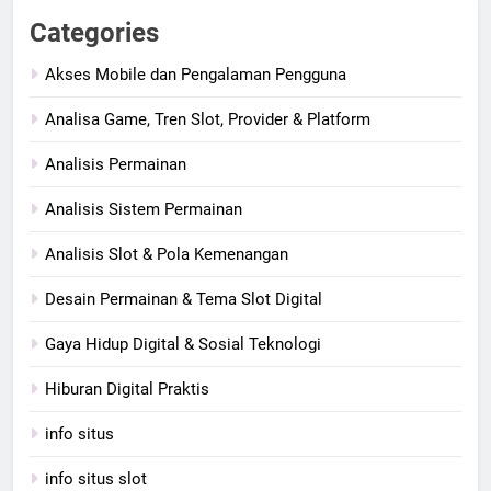
Categories
Akses Mobile dan Pengalaman Pengguna
Analisa Game, Tren Slot, Provider & Platform
Analisis Permainan
Analisis Sistem Permainan
Analisis Slot & Pola Kemenangan
Desain Permainan & Tema Slot Digital
Gaya Hidup Digital & Sosial Teknologi
Hiburan Digital Praktis
info situs
info situs slot