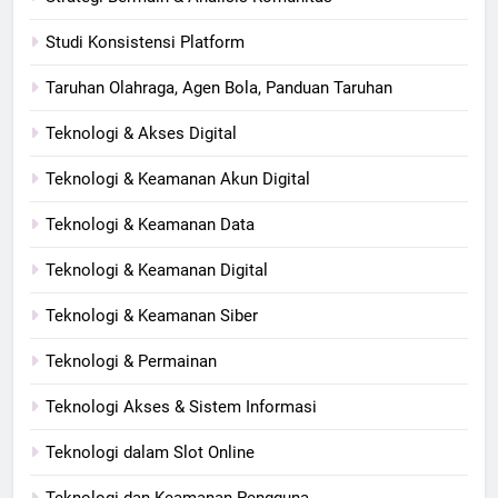
Studi Konsistensi Platform
Taruhan Olahraga, Agen Bola, Panduan Taruhan
Teknologi & Akses Digital
Teknologi & Keamanan Akun Digital
Teknologi & Keamanan Data
Teknologi & Keamanan Digital
Teknologi & Keamanan Siber
Teknologi & Permainan
Teknologi Akses & Sistem Informasi
Teknologi dalam Slot Online