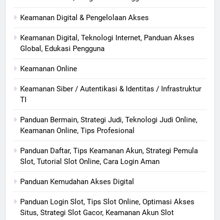
Keamanan Digital & Pengelolaan Akses
Keamanan Digital, Teknologi Internet, Panduan Akses
Global, Edukasi Pengguna
Keamanan Online
Keamanan Siber / Autentikasi & Identitas / Infrastruktur
TI
Panduan Bermain, Strategi Judi, Teknologi Judi Online,
Keamanan Online, Tips Profesional
Panduan Daftar, Tips Keamanan Akun, Strategi Pemula
Slot, Tutorial Slot Online, Cara Login Aman
Panduan Kemudahan Akses Digital
Panduan Login Slot, Tips Slot Online, Optimasi Akses
Situs, Strategi Slot Gacor, Keamanan Akun Slot