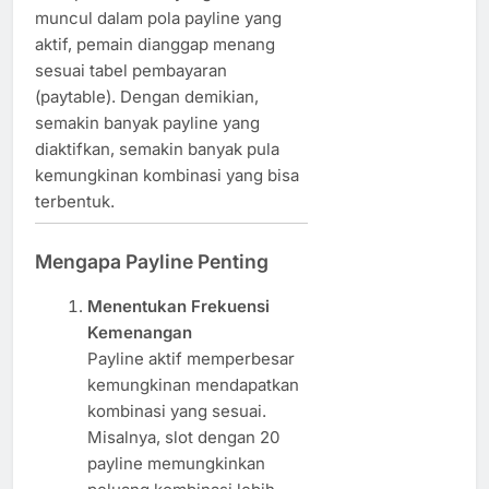
muncul dalam pola payline yang
aktif, pemain dianggap menang
sesuai tabel pembayaran
(paytable). Dengan demikian,
semakin banyak payline yang
diaktifkan, semakin banyak pula
kemungkinan kombinasi yang bisa
terbentuk.
Mengapa Payline Penting
Menentukan Frekuensi
Kemenangan
Payline aktif memperbesar
kemungkinan mendapatkan
kombinasi yang sesuai.
Misalnya, slot dengan 20
payline memungkinkan