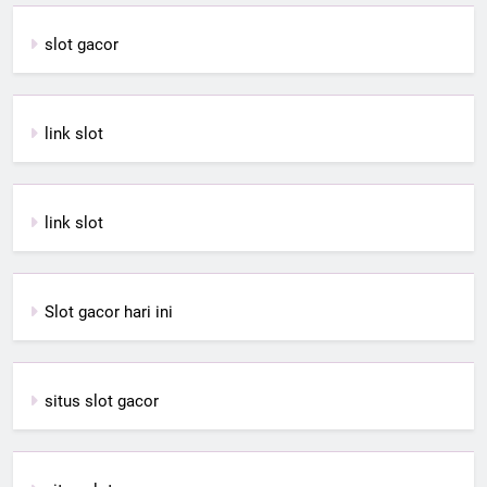
slot gacor
link slot
link slot
Slot gacor hari ini
situs slot gacor