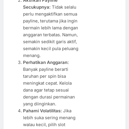
Aktifkan Payline
Secukupnya:
Tidak selalu
perlu mengaktifkan semua
payline, terutama jika ingin
bermain lebih lama dengan
anggaran terbatas. Namun,
semakin sedikit garis aktif,
semakin kecil pula peluang
menang.
Perhatikan Anggaran:
Banyak payline berarti
taruhan per spin bisa
meningkat cepat. Kelola
dana agar tetap sesuai
dengan durasi permainan
yang diinginkan.
Pahami Volatilitas:
Jika
lebih suka sering menang
walau kecil, pilih slot