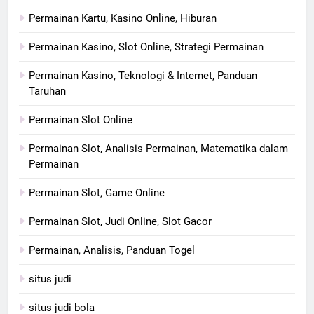
Permainan Kartu, Kasino Online, Hiburan
Permainan Kasino, Slot Online, Strategi Permainan
Permainan Kasino, Teknologi & Internet, Panduan
Taruhan
Permainan Slot Online
Permainan Slot, Analisis Permainan, Matematika dalam
Permainan
Permainan Slot, Game Online
Permainan Slot, Judi Online, Slot Gacor
Permainan, Analisis, Panduan Togel
situs judi
situs judi bola