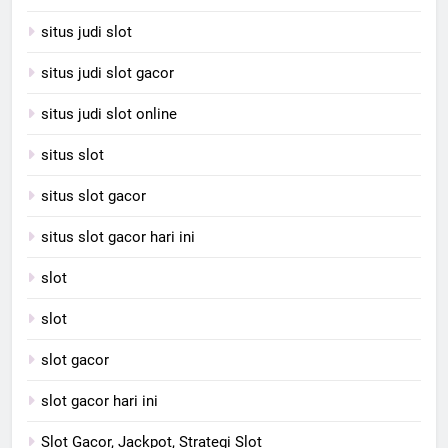
situs judi slot
situs judi slot gacor
situs judi slot online
situs slot
situs slot gacor
situs slot gacor hari ini
slot
slot
slot gacor
slot gacor hari ini
Slot Gacor, Jackpot, Strategi Slot