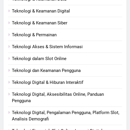
Teknologi & Keamanan Digital
Teknologi & Keamanan Siber
Teknologi & Permainan
Teknologi Akses & Sistem Informasi
Teknologi dalam Slot Online
Teknologi dan Keamanan Pengguna
Teknologi Digital & Hiburan Interaktif
Teknologi Digital, Aksesibilitas Online, Panduan
Pengguna
Teknologi Digital, Pengalaman Pengguna, Platform Slot,
Analisis Demografi