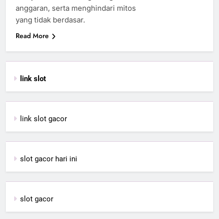
anggaran, serta menghindari mitos
yang tidak berdasar.
Read More
link slot
link slot gacor
slot gacor hari ini
slot gacor