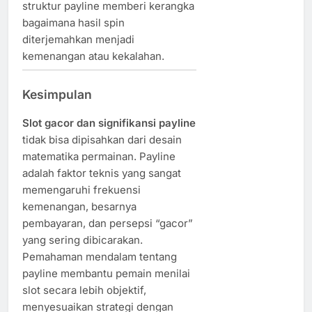
struktur payline memberi kerangka
bagaimana hasil spin
diterjemahkan menjadi
kemenangan atau kekalahan.
Kesimpulan
Slot gacor dan signifikansi payline
tidak bisa dipisahkan dari desain
matematika permainan. Payline
adalah faktor teknis yang sangat
memengaruhi frekuensi
kemenangan, besarnya
pembayaran, dan persepsi “gacor”
yang sering dibicarakan.
Pemahaman mendalam tentang
payline membantu pemain menilai
slot secara lebih objektif,
menyesuaikan strategi dengan