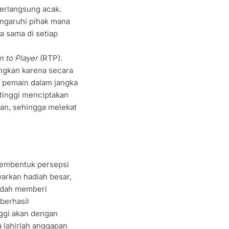
erlangsung acak.
engaruhi pihak mana
a sama di setiap
n to Player
(RTP).
ngkan karena secara
a pemain dalam jangka
 tinggi menciptakan
an, sehingga melekat
 membentuk persepsi
warkan hadiah besar,
rendah memberi
berhasil
nggi akan dengan
 lahirlah anggapan