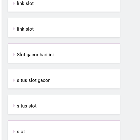
link slot
link slot
Slot gacor hari ini
situs slot gacor
situs slot
slot