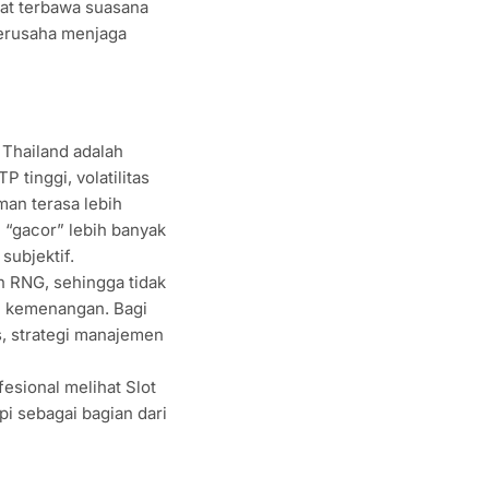
at terbawa suasana
berusaha menjaga
 Thailand adalah
tinggi, volatilitas
an terasa lebih
“gacor” lebih banyak
subjektif.
n RNG, sehingga tidak
in kemenangan. Bagi
, strategi manajemen
esional melihat Slot
pi sebagai bagian dari