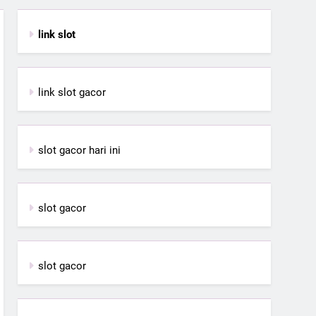
link slot
link slot gacor
slot gacor hari ini
slot gacor
slot gacor