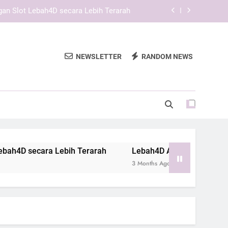
gan Slot Lebah4D secara Lebih Terarah
ndukung Aktivitas Online Lebih Lancar
udah Dibuka dengan Aman dan Praktis
NEWSLETTER
RANDOM NEWS
tamakan Kemudahan dan Akses Praktis
o Dengan Berbagai Pilihan Produk Menarik.
gan Slot Lebah4D secara Lebih Terarah
ndukung Aktivitas Online Lebih Lancar
udah Dibuka dengan Aman dan Praktis
ra Lebih Terarah
Lebah4D Alternatif untuk Mendukung Ak
3 Months Ago