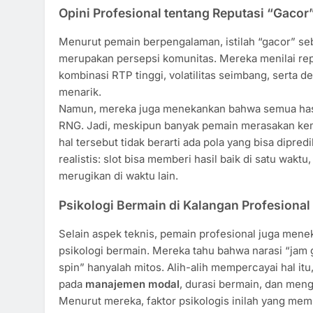
Opini Profesional tentang Reputasi “Gacor
Menurut pemain berpengalaman, istilah “gacor” se
merupakan persepsi komunitas. Mereka menilai repu
kombinasi RTP tinggi, volatilitas seimbang, serta d
menarik.
Namun, mereka juga menekankan bahwa semua hasi
RNG. Jadi, meskipun banyak pemain merasakan ke
hal tersebut tidak berarti ada pola yang bisa dipredi
realistis: slot bisa memberi hasil baik di satu waktu,
merugikan di waktu lain.
Psikologi Bermain di Kalangan Profesional
Selain aspek teknis, pemain profesional juga men
psikologi bermain. Mereka tahu bahwa narasi “jam 
spin” hanyalah mitos. Alih-alih mempercayai hal itu
pada
manajemen modal
, durasi bermain, dan men
Menurut mereka, faktor psikologis inilah yang m