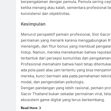
berpengalaman dengan pemula. Pemula sering cep
ketika menang atau kalah, sementara profesional 
konsistensi dan objektivitas.
Kesimpulan
Menurut perspektif pemain profesional, Slot Gacor
permainan yang menarik karena menggabungkan RTP 
menengah, dan fitur bonus yang membuat pengalam
hidup. Namun, mereka menekankan bahwa reputasi 
terbentuk dari persepsi komunitas dan pengalaman 
Profesional memahami bahwa hasil tetap ditentuka
ada pola pasti atau jam tertentu yang bisa menjam
mereka, kunci bermain ada pada pemahaman teknis
modal, dan pengendalian psikologis.
Dengan pandangan yang lebih rasional, pemain prof
Gacor Thailand bukan sekadar permainan viral, teta
ekosistem game digital yang terus berkembang.
Read More