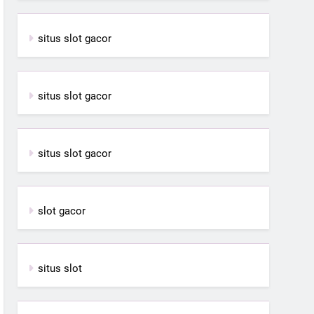
situs slot gacor
situs slot gacor
situs slot gacor
slot gacor
situs slot