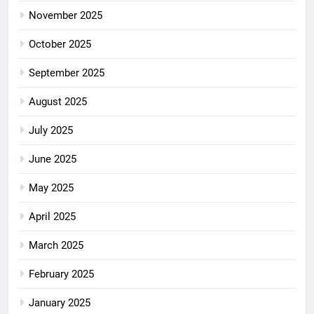
November 2025
October 2025
September 2025
August 2025
July 2025
June 2025
May 2025
April 2025
March 2025
February 2025
January 2025