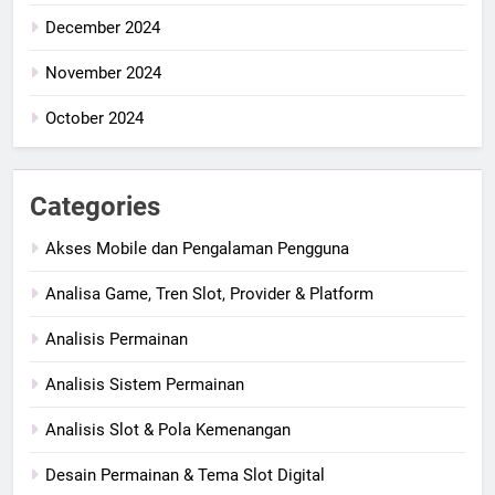
December 2024
November 2024
October 2024
Categories
Akses Mobile dan Pengalaman Pengguna
Analisa Game, Tren Slot, Provider & Platform
Analisis Permainan
Analisis Sistem Permainan
Analisis Slot & Pola Kemenangan
Desain Permainan & Tema Slot Digital