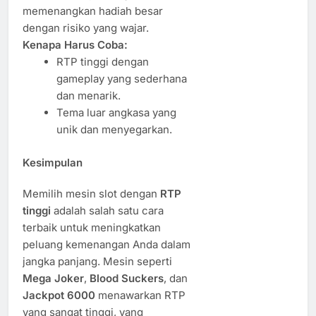
memenangkan hadiah besar
dengan risiko yang wajar.
Kenapa Harus Coba:
RTP tinggi dengan
gameplay yang sederhana
dan menarik.
Tema luar angkasa yang
unik dan menyegarkan.
Kesimpulan
Memilih mesin slot dengan
RTP
tinggi
adalah salah satu cara
terbaik untuk meningkatkan
peluang kemenangan Anda dalam
jangka panjang. Mesin seperti
Mega Joker
,
Blood Suckers
, dan
Jackpot 6000
menawarkan RTP
yang sangat tinggi, yang