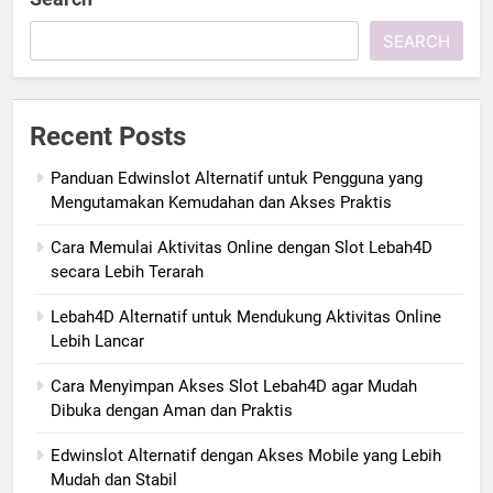
SEARCH
Recent Posts
Panduan Edwinslot Alternatif untuk Pengguna yang
Mengutamakan Kemudahan dan Akses Praktis
Cara Memulai Aktivitas Online dengan Slot Lebah4D
secara Lebih Terarah
Lebah4D Alternatif untuk Mendukung Aktivitas Online
Lebih Lancar
Cara Menyimpan Akses Slot Lebah4D agar Mudah
Dibuka dengan Aman dan Praktis
Edwinslot Alternatif dengan Akses Mobile yang Lebih
Mudah dan Stabil