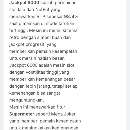
Jackpot 6000
adalah permainan
slot lain dari NetEnt yang
menawarkan RTP sebesar
98.9%
saat dimainkan di mode taruhan
tertinggi. Mesin ini memiliki tema
retro dengan simbol buah dan
jackpot progresif, yang
memberikan pemain kesempatan
untuk meraih hadiah besar.
Jackpot 6000 adalah mesin slot
dengan volatilitas tinggi yang
memberikan kemenangan besar
dengan lebih jarang, tetapi setiap
kemenangan bisa sangat
menguntungkan.
Mesin ini menawarkan fitur
Supermeter
seperti Mega Joker,
yang memberi pemain kesempatan
untuk meningkatkan kemenangan