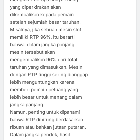
yang diperkirakan akan
dikembalikan kepada pemain
setelah sejumlah besar taruhan.
Misalnya, jika sebuah mesin slot
memiliki RTP 96%, itu berarti
bahwa, dalam jangka panjang,
mesin tersebut akan
mengembalikan 96% dari total
taruhan yang dimasukkan. Mesin
dengan RTP tinggi sering dianggap
lebih menguntungkan karena
memberi pemain peluang yang
lebih besar untuk menang dalam
jangka panjang.
Namun, penting untuk dipahami
bahwa RTP dihitung berdasarkan
ribuan atau bahkan jutaan putaran.
Dalam jangka pendek, hasil