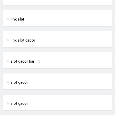
link slot
link slot gacor
slot gacor hari ini
slot gacor
slot gacor