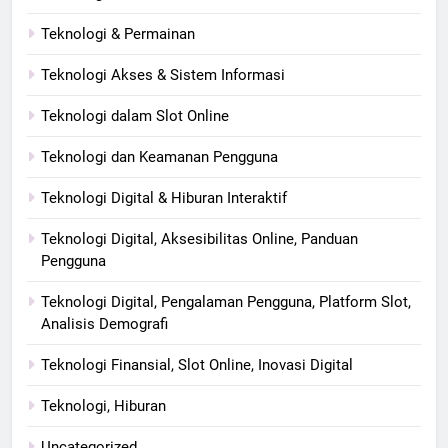
Teknologi & Permainan
Teknologi Akses & Sistem Informasi
Teknologi dalam Slot Online
Teknologi dan Keamanan Pengguna
Teknologi Digital & Hiburan Interaktif
Teknologi Digital, Aksesibilitas Online, Panduan
Pengguna
Teknologi Digital, Pengalaman Pengguna, Platform Slot,
Analisis Demografi
Teknologi Finansial, Slot Online, Inovasi Digital
Teknologi, Hiburan
Uncategorized