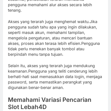
pengguna memahami alur akses secara lebih
tenang.
Akses yang terarah juga menghemat waktu.Jika
pengguna sudah tahu apa yang ingin dilakukan,
seperti masuk akun, memahami tampilan,
mengelola pengaturan, atau mencari bantuan
akses, proses akan terasa lebih efisien.Pengguna
tidak perlu menekan banyak tombol atau
berpindah menu tanpa tujuan.
Selain itu, akses yang terarah juga mendukung
keamanan.Pengguna yang teliti cenderung lebih
berhati-hati saat memasukkan data login, menjaga
password, serta memastikan perangkat yang
digunakan benar-benar aman.
Memahami Variasi Pencarian
Slot Lebah4D