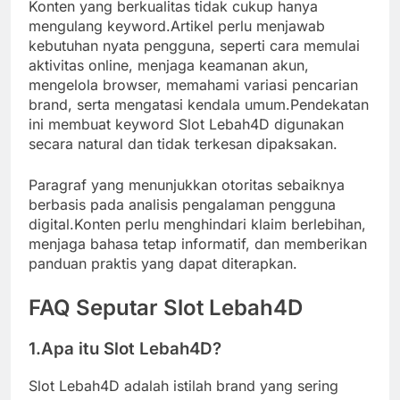
Konten yang berkualitas tidak cukup hanya
mengulang keyword.Artikel perlu menjawab
kebutuhan nyata pengguna, seperti cara memulai
aktivitas online, menjaga keamanan akun,
mengelola browser, memahami variasi pencarian
brand, serta mengatasi kendala umum.Pendekatan
ini membuat keyword Slot Lebah4D digunakan
secara natural dan tidak terkesan dipaksakan.
Paragraf yang menunjukkan otoritas sebaiknya
berbasis pada analisis pengalaman pengguna
digital.Konten perlu menghindari klaim berlebihan,
menjaga bahasa tetap informatif, dan memberikan
panduan praktis yang dapat diterapkan.
FAQ Seputar Slot Lebah4D
1.Apa itu Slot Lebah4D?
Slot Lebah4D adalah istilah brand yang sering