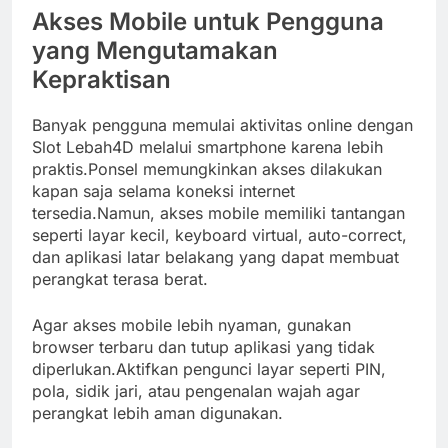
Akses Mobile untuk Pengguna
yang Mengutamakan
Kepraktisan
Banyak pengguna memulai aktivitas online dengan
Slot Lebah4D melalui smartphone karena lebih
praktis.Ponsel memungkinkan akses dilakukan
kapan saja selama koneksi internet
tersedia.Namun, akses mobile memiliki tantangan
seperti layar kecil, keyboard virtual, auto-correct,
dan aplikasi latar belakang yang dapat membuat
perangkat terasa berat.
Agar akses mobile lebih nyaman, gunakan
browser terbaru dan tutup aplikasi yang tidak
diperlukan.Aktifkan pengunci layar seperti PIN,
pola, sidik jari, atau pengenalan wajah agar
perangkat lebih aman digunakan.