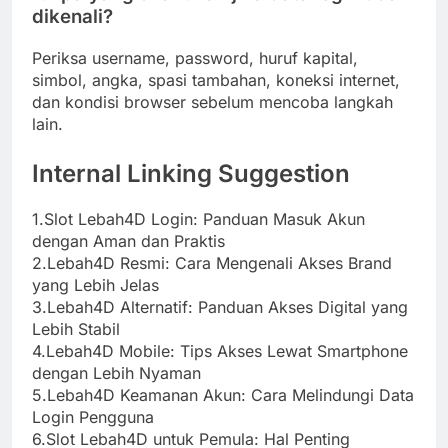
dikenali?
Periksa username, password, huruf kapital,
simbol, angka, spasi tambahan, koneksi internet,
dan kondisi browser sebelum mencoba langkah
lain.
Internal Linking Suggestion
1.Slot Lebah4D Login: Panduan Masuk Akun
dengan Aman dan Praktis
2.Lebah4D Resmi: Cara Mengenali Akses Brand
yang Lebih Jelas
3.Lebah4D Alternatif: Panduan Akses Digital yang
Lebih Stabil
4.Lebah4D Mobile: Tips Akses Lewat Smartphone
dengan Lebih Nyaman
5.Lebah4D Keamanan Akun: Cara Melindungi Data
Login Pengguna
6.Slot Lebah4D untuk Pemula: Hal Penting