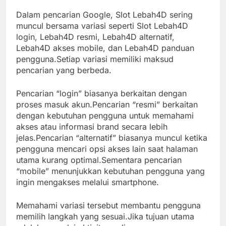
Dalam pencarian Google, Slot Lebah4D sering
muncul bersama variasi seperti Slot Lebah4D
login, Lebah4D resmi, Lebah4D alternatif,
Lebah4D akses mobile, dan Lebah4D panduan
pengguna.Setiap variasi memiliki maksud
pencarian yang berbeda.
Pencarian “login” biasanya berkaitan dengan
proses masuk akun.Pencarian “resmi” berkaitan
dengan kebutuhan pengguna untuk memahami
akses atau informasi brand secara lebih
jelas.Pencarian “alternatif” biasanya muncul ketika
pengguna mencari opsi akses lain saat halaman
utama kurang optimal.Sementara pencarian
“mobile” menunjukkan kebutuhan pengguna yang
ingin mengakses melalui smartphone.
Memahami variasi tersebut membantu pengguna
memilih langkah yang sesuai.Jika tujuan utama