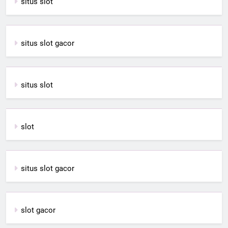
situs slot
situs slot gacor
situs slot
slot
situs slot gacor
slot gacor