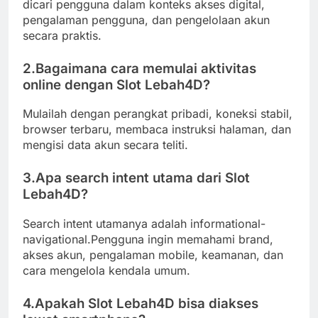
dicari pengguna dalam konteks akses digital,
pengalaman pengguna, dan pengelolaan akun
secara praktis.
2.Bagaimana cara memulai aktivitas
online dengan Slot Lebah4D?
Mulailah dengan perangkat pribadi, koneksi stabil,
browser terbaru, membaca instruksi halaman, dan
mengisi data akun secara teliti.
3.Apa search intent utama dari Slot
Lebah4D?
Search intent utamanya adalah informational-
navigational.Pengguna ingin memahami brand,
akses akun, pengalaman mobile, keamanan, dan
cara mengelola kendala umum.
4.Apakah Slot Lebah4D bisa diakses