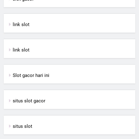
link slot
link slot
Slot gacor hari ini
situs slot gacor
situs slot