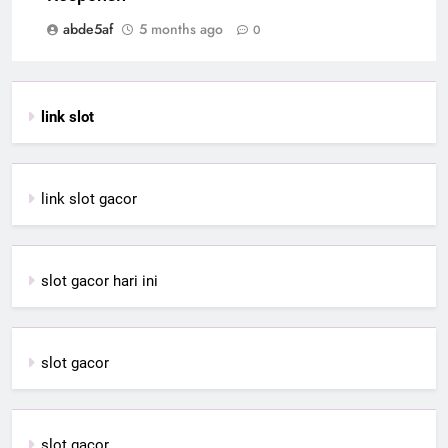
abde5af
5 months ago
0
link slot
link slot gacor
slot gacor hari ini
slot gacor
slot gacor