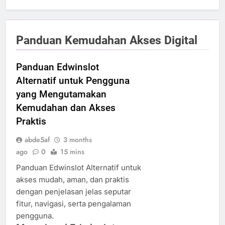
Panduan Kemudahan Akses Digital
Panduan Edwinslot
Alternatif untuk Pengguna
yang Mengutamakan
Kemudahan dan Akses
Praktis
abde5af
3 months
ago
0
15 mins
Panduan Edwinslot Alternatif untuk
akses mudah, aman, dan praktis
dengan penjelasan jelas seputar
fitur, navigasi, serta pengalaman
pengguna.