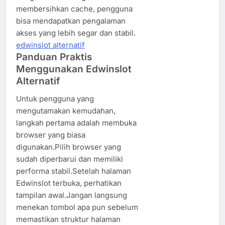
membersihkan cache, pengguna
bisa mendapatkan pengalaman
akses yang lebih segar dan stabil.
edwinslot alternatif
Panduan Praktis
Menggunakan Edwinslot
Alternatif
Untuk pengguna yang
mengutamakan kemudahan,
langkah pertama adalah membuka
browser yang biasa
digunakan.Pilih browser yang
sudah diperbarui dan memiliki
performa stabil.Setelah halaman
Edwinslot terbuka, perhatikan
tampilan awal.Jangan langsung
menekan tombol apa pun sebelum
memastikan struktur halaman