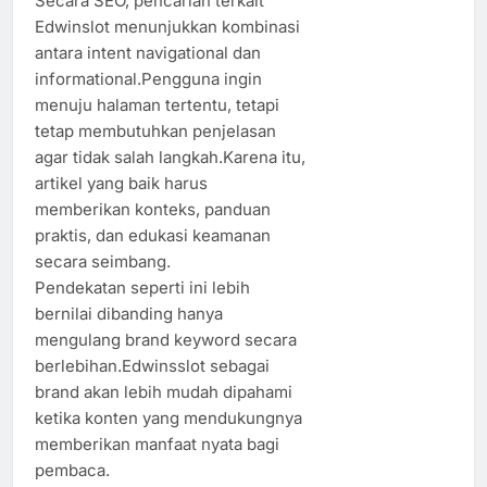
Secara SEO, pencarian terkait
Edwinslot menunjukkan kombinasi
antara intent navigational dan
informational.Pengguna ingin
menuju halaman tertentu, tetapi
tetap membutuhkan penjelasan
agar tidak salah langkah.Karena itu,
artikel yang baik harus
memberikan konteks, panduan
praktis, dan edukasi keamanan
secara seimbang.
Pendekatan seperti ini lebih
bernilai dibanding hanya
mengulang brand keyword secara
berlebihan.Edwinsslot sebagai
brand akan lebih mudah dipahami
ketika konten yang mendukungnya
memberikan manfaat nyata bagi
pembaca.