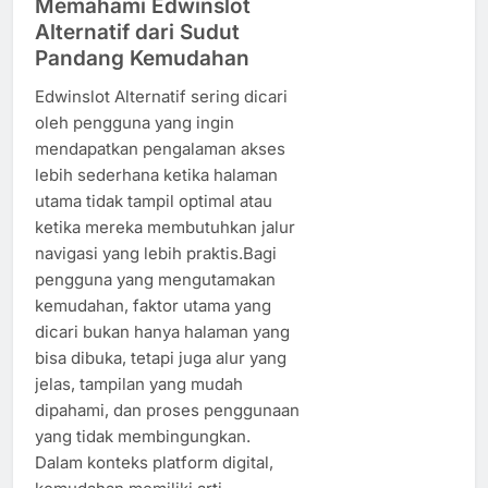
Memahami Edwinslot
Alternatif dari Sudut
Pandang Kemudahan
Edwinslot Alternatif sering dicari
oleh pengguna yang ingin
mendapatkan pengalaman akses
lebih sederhana ketika halaman
utama tidak tampil optimal atau
ketika mereka membutuhkan jalur
navigasi yang lebih praktis.Bagi
pengguna yang mengutamakan
kemudahan, faktor utama yang
dicari bukan hanya halaman yang
bisa dibuka, tetapi juga alur yang
jelas, tampilan yang mudah
dipahami, dan proses penggunaan
yang tidak membingungkan.
Dalam konteks platform digital,