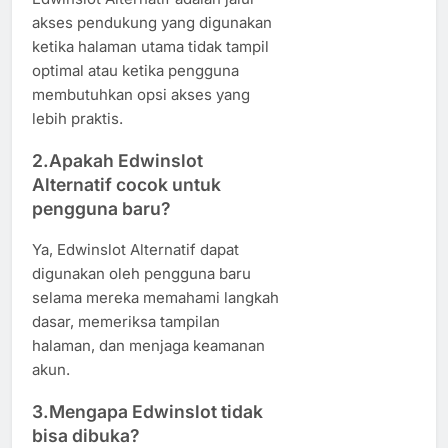
akses pendukung yang digunakan
ketika halaman utama tidak tampil
optimal atau ketika pengguna
membutuhkan opsi akses yang
lebih praktis.
2.Apakah Edwinslot
Alternatif cocok untuk
pengguna baru?
Ya, Edwinslot Alternatif dapat
digunakan oleh pengguna baru
selama mereka memahami langkah
dasar, memeriksa tampilan
halaman, dan menjaga keamanan
akun.
3.Mengapa Edwinslot tidak
bisa dibuka?