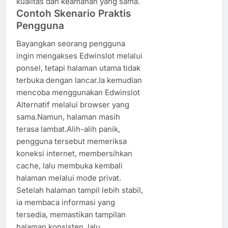
kualitas dan keamanan yang sama.
Contoh Skenario Praktis
Pengguna
Bayangkan seorang pengguna
ingin mengakses Edwinslot melalui
ponsel, tetapi halaman utama tidak
terbuka dengan lancar.Ia kemudian
mencoba menggunakan Edwinslot
Alternatif melalui browser yang
sama.Namun, halaman masih
terasa lambat.Alih-alih panik,
pengguna tersebut memeriksa
koneksi internet, membersihkan
cache, lalu membuka kembali
halaman melalui mode privat.
Setelah halaman tampil lebih stabil,
ia membaca informasi yang
tersedia, memastikan tampilan
halaman konsisten, lalu