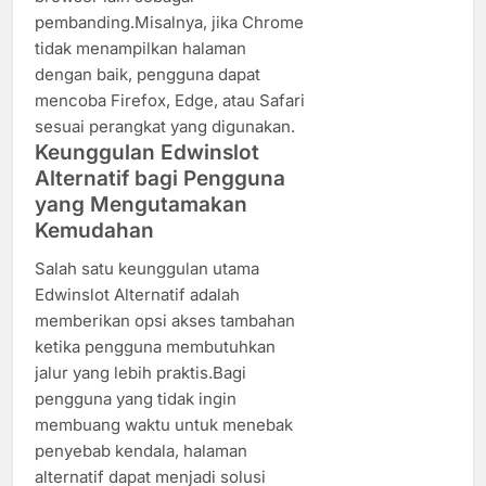
pembanding.Misalnya, jika Chrome
tidak menampilkan halaman
dengan baik, pengguna dapat
mencoba Firefox, Edge, atau Safari
sesuai perangkat yang digunakan.
Keunggulan Edwinslot
Alternatif bagi Pengguna
yang Mengutamakan
Kemudahan
Salah satu keunggulan utama
Edwinslot Alternatif adalah
memberikan opsi akses tambahan
ketika pengguna membutuhkan
jalur yang lebih praktis.Bagi
pengguna yang tidak ingin
membuang waktu untuk menebak
penyebab kendala, halaman
alternatif dapat menjadi solusi