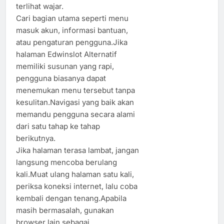
terlihat wajar.
Cari bagian utama seperti menu
masuk akun, informasi bantuan,
atau pengaturan pengguna.Jika
halaman Edwinslot Alternatif
memiliki susunan yang rapi,
pengguna biasanya dapat
menemukan menu tersebut tanpa
kesulitan.Navigasi yang baik akan
memandu pengguna secara alami
dari satu tahap ke tahap
berikutnya.
Jika halaman terasa lambat, jangan
langsung mencoba berulang
kali.Muat ulang halaman satu kali,
periksa koneksi internet, lalu coba
kembali dengan tenang.Apabila
masih bermasalah, gunakan
browser lain sebagai