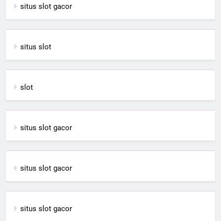
situs slot gacor
situs slot
slot
situs slot gacor
situs slot gacor
situs slot gacor