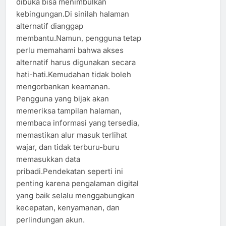
dibuka bisa menimbulkan
kebingungan.Di sinilah halaman
alternatif dianggap
membantu.Namun, pengguna tetap
perlu memahami bahwa akses
alternatif harus digunakan secara
hati-hati.Kemudahan tidak boleh
mengorbankan keamanan.
Pengguna yang bijak akan
memeriksa tampilan halaman,
membaca informasi yang tersedia,
memastikan alur masuk terlihat
wajar, dan tidak terburu-buru
memasukkan data
pribadi.Pendekatan seperti ini
penting karena pengalaman digital
yang baik selalu menggabungkan
kecepatan, kenyamanan, dan
perlindungan akun.