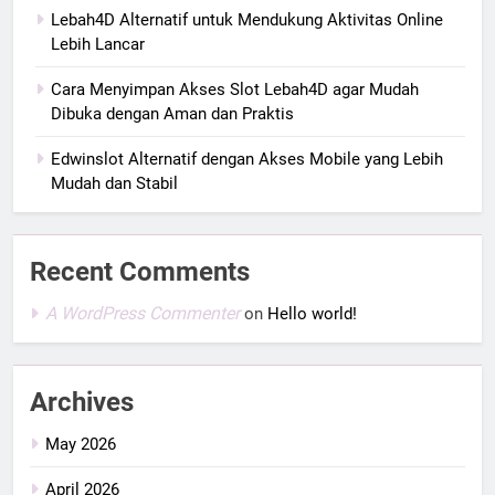
Lebah4D Alternatif untuk Mendukung Aktivitas Online
Lebih Lancar
Cara Menyimpan Akses Slot Lebah4D agar Mudah
Dibuka dengan Aman dan Praktis
Edwinslot Alternatif dengan Akses Mobile yang Lebih
Mudah dan Stabil
Recent Comments
A WordPress Commenter
on
Hello world!
Archives
May 2026
April 2026