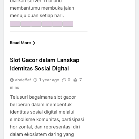
biarkan server Thailand
membantumu membuka jalan
menuju cuan setiap hari.
Read More
Slot Gacor dalam Lanskap
Identitas Sosial Digital
abde5af
1 year ago
0
7
mins
Telusuri
bagaimana
slot
gacor
berperan
dalam
membentuk
identitas
sosial
digital
melalui
simbolisme
komunitas,
partisipasi
horizontal,
dan
representasi
diri
dalam
ekosistem
daring
yang