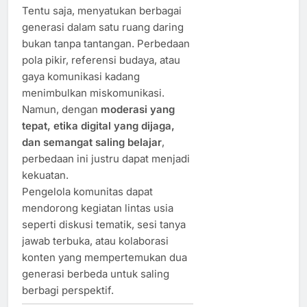
Tentu
saja,
menyatukan
berbagai
generasi
dalam
satu
ruang
daring
bukan
tanpa
tantangan.
Perbedaan
pola
pikir,
referensi
budaya,
atau
gaya
komunikasi
kadang
menimbulkan
miskomunikasi.
Namun,
dengan
moderasi
yang
tepat,
etika
digital
yang
dijaga,
dan
semangat
saling
belajar
,
perbedaan
ini
justru
dapat
menjadi
kekuatan.
Pengelola
komunitas
dapat
mendorong
kegiatan
lintas
usia
seperti
diskusi
tematik,
sesi
tanya
jawab
terbuka,
atau
kolaborasi
konten
yang
mempertemukan
dua
generasi
berbeda
untuk
saling
berbagi
perspektif.