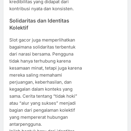
kredibilitas
yang
didapat
dari
kontribusi
nyata
dan
konsisten.
Solidaritas
dan
Identitas
Kolektif
Slot
gacor
juga
memperlihatkan
bagaimana
solidaritas
terbentuk
dari
narasi
bersama.
Pengguna
tidak
hanya
terhubung
karena
kesamaan
minat,
tetapi
juga
karena
mereka
saling
memahami
perjuangan,
keberhasilan,
dan
kegagalan
dalam
konteks
yang
sama.
Cerita
tentang “
tidak
hoki”
atau “
alur
yang
sukses”
menjadi
bagian
dari
pengalaman
kolektif
yang
mempererat
hubungan
antarpengguna.