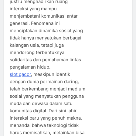
justru
menghadirkan
ruang
interaksi
yang
mampu
menjembatani
komunikasi
antar
generasi.
Fenomena
ini
menciptakan
dinamika
sosial
yang
tidak
hanya
menyatukan
berbagai
kalangan
usia,
tetapi
juga
mendorong
terbentuknya
solidaritas
dan
pemahaman
lintas
pengalaman
hidup.
slot
gacor
,
meskipun
identik
dengan
dunia
permainan
daring,
telah
berkembang
menjadi
medium
sosial
yang
menyatukan
pengguna
muda
dan
dewasa
dalam
satu
komunitas
digital.
Dari
sini
lahir
interaksi
baru
yang
penuh
makna,
menandai
bahwa
teknologi
tidak
harus
memisahkan,
melainkan
bisa