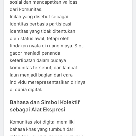
sosial
dan
mendapatkan
validasi
dari
komunitas.
Inilah
yang
disebut
sebagai
identitas
berbasis
partisipasi—
identitas
yang
tidak
ditentukan
oleh
status
awal,
tetapi
oleh
tindakan
nyata
di
ruang
maya.
Slot
gacor
menjadi
penanda
keterlibatan
dalam
budaya
komunitas
tersebut,
dan
lambat
laun
menjadi
bagian
dari
cara
individu
merepresentasikan
dirinya
di
dunia
digital.
Bahasa
dan
Simbol
Kolektif
sebagai
Alat
Ekspresi
Komunitas
slot
digital
memiliki
bahasa
khas
yang
tumbuh
dari