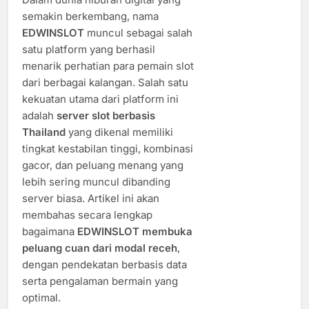
semakin berkembang, nama
EDWINSLOT
muncul sebagai salah
satu platform yang berhasil
menarik perhatian para pemain slot
dari berbagai kalangan. Salah satu
kekuatan utama dari platform ini
adalah
server slot berbasis
Thailand
yang dikenal memiliki
tingkat kestabilan tinggi, kombinasi
gacor, dan peluang menang yang
lebih sering muncul dibanding
server biasa. Artikel ini akan
membahas secara lengkap
bagaimana
EDWINSLOT membuka
peluang cuan dari modal receh
,
dengan pendekatan berbasis data
serta pengalaman bermain yang
optimal.