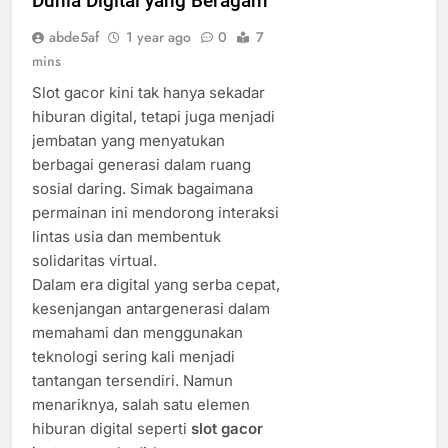
Dunia Digital yang Beragam
abde5af
1 year ago
0
7
mins
Slot
gacor
kini
tak
hanya
sekadar
hiburan
digital,
tetapi
juga
menjadi
jembatan
yang
menyatukan
berbagai
generasi
dalam
ruang
sosial
daring.
Simak
bagaimana
permainan
ini
mendorong
interaksi
lintas
usia
dan
membentuk
solidaritas
virtual.
Dalam
era
digital
yang
serba
cepat,
kesenjangan
antargenerasi
dalam
memahami
dan
menggunakan
teknologi
sering
kali
menjadi
tantangan
tersendiri.
Namun
menariknya,
salah
satu
elemen
hiburan
digital
seperti
slot
gacor