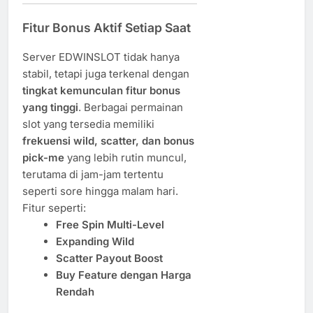
Fitur Bonus Aktif Setiap Saat
Server EDWINSLOT tidak hanya
stabil, tetapi juga terkenal dengan
tingkat kemunculan fitur bonus
yang tinggi
. Berbagai permainan
slot yang tersedia memiliki
frekuensi wild, scatter, dan bonus
pick-me
yang lebih rutin muncul,
terutama di jam-jam tertentu
seperti sore hingga malam hari.
Fitur seperti:
Free Spin Multi-Level
Expanding Wild
Scatter Payout Boost
Buy Feature dengan Harga
Rendah