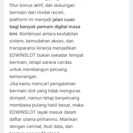
fitur bonus aktif, dan dukungan
bermain dari modal receh,
platform ini menjadi
jalan cuan
bagi banyak pemain digital masa
kini
. Kombinasi antara kestabilan
sistem, kemudahan akses, dan
transparansi kinerja menjadikan
EDWINSLOT bukan sekadar tempat
bermain, tetapi sarana cerdas
untuk membangun peluang
kemenangan.
Jika kamu mencari pengalaman
bermain slot yang tidak menguras
dompet, namun tetap berpeluang
membawa pulang hasil besar, maka
EDWINSLOT layak masuk dalam
daftar utama pilihanmu. Mainkan
dengan cermat, ikuti data, dan