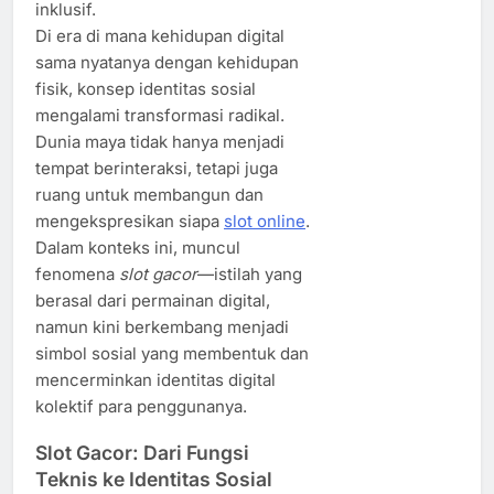
inklusif.
Di
era
di
mana
kehidupan
digital
sama
nyatanya
dengan
kehidupan
fisik,
konsep
identitas
sosial
mengalami
transformasi
radikal.
Dunia
maya
tidak
hanya
menjadi
tempat
berinteraksi,
tetapi
juga
ruang
untuk
membangun
dan
mengekspresikan
siapa
slot online
.
Dalam
konteks
ini,
muncul
fenomena
slot
gacor
—
istilah
yang
berasal
dari
permainan
digital,
namun
kini
berkembang
menjadi
simbol
sosial
yang
membentuk
dan
mencerminkan
identitas
digital
kolektif
para
penggunanya.
Slot
Gacor:
Dari
Fungsi
Teknis
ke
Identitas
Sosial