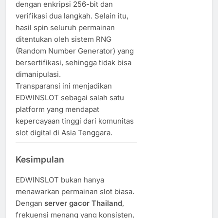
dengan enkripsi 256-bit dan
verifikasi dua langkah. Selain itu,
hasil spin seluruh permainan
ditentukan oleh sistem RNG
(Random Number Generator) yang
bersertifikasi, sehingga tidak bisa
dimanipulasi.
Transparansi ini menjadikan
EDWINSLOT sebagai salah satu
platform yang mendapat
kepercayaan tinggi dari komunitas
slot digital di Asia Tenggara.
Kesimpulan
EDWINSLOT bukan hanya
menawarkan permainan slot biasa.
Dengan
server gacor Thailand
,
frekuensi menang yang konsisten,