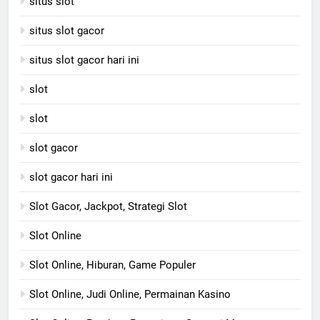
situs slot
situs slot gacor
situs slot gacor hari ini
slot
slot
slot gacor
slot gacor hari ini
Slot Gacor, Jackpot, Strategi Slot
Slot Online
Slot Online, Hiburan, Game Populer
Slot Online, Judi Online, Permainan Kasino