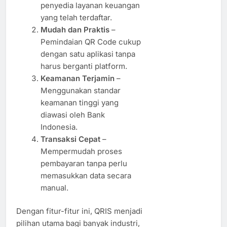
penyedia layanan keuangan
yang telah terdaftar.
Mudah dan Praktis
–
Pemindaian QR Code cukup
dengan satu aplikasi tanpa
harus berganti platform.
Keamanan Terjamin
–
Menggunakan standar
keamanan tinggi yang
diawasi oleh Bank
Indonesia.
Transaksi Cepat
–
Mempermudah proses
pembayaran tanpa perlu
memasukkan data secara
manual.
Dengan fitur-fitur ini, QRIS menjadi
pilihan utama bagi banyak industri,