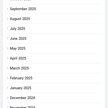
September 2025
August 2025
July 2025
June 2025
May 2025
April 2025
March 2025
February 2025
January 2025
December 2024
November 2024