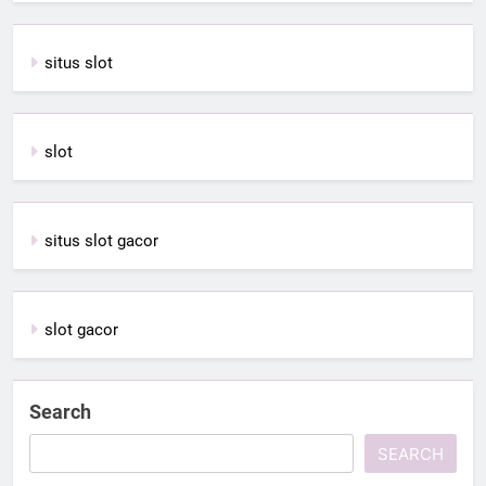
situs slot
slot
situs slot gacor
slot gacor
Search
SEARCH