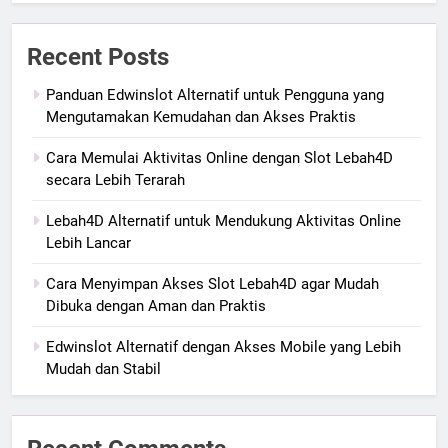
Recent Posts
Panduan Edwinslot Alternatif untuk Pengguna yang
Mengutamakan Kemudahan dan Akses Praktis
Cara Memulai Aktivitas Online dengan Slot Lebah4D
secara Lebih Terarah
Lebah4D Alternatif untuk Mendukung Aktivitas Online
Lebih Lancar
Cara Menyimpan Akses Slot Lebah4D agar Mudah
Dibuka dengan Aman dan Praktis
Edwinslot Alternatif dengan Akses Mobile yang Lebih
Mudah dan Stabil