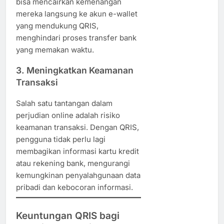
bisa mencairkan kemenangan
mereka langsung ke akun e-wallet
yang mendukung QRIS,
menghindari proses transfer bank
yang memakan waktu.
3. Meningkatkan Keamanan
Transaksi
Salah satu tantangan dalam
perjudian online adalah risiko
keamanan transaksi. Dengan QRIS,
pengguna tidak perlu lagi
membagikan informasi kartu kredit
atau rekening bank, mengurangi
kemungkinan penyalahgunaan data
pribadi dan kebocoran informasi.
Keuntungan QRIS bagi