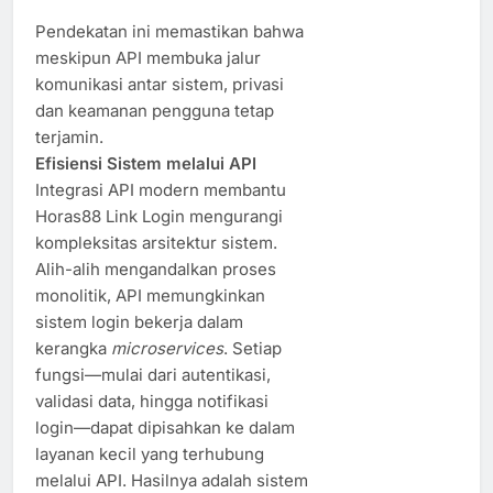
Pendekatan ini memastikan bahwa
meskipun API membuka jalur
komunikasi antar sistem, privasi
dan keamanan pengguna tetap
terjamin.
Efisiensi Sistem melalui API
Integrasi API modern membantu
Horas88 Link Login mengurangi
kompleksitas arsitektur sistem.
Alih-alih mengandalkan proses
monolitik, API memungkinkan
sistem login bekerja dalam
kerangka
microservices
. Setiap
fungsi—mulai dari autentikasi,
validasi data, hingga notifikasi
login—dapat dipisahkan ke dalam
layanan kecil yang terhubung
melalui API. Hasilnya adalah sistem