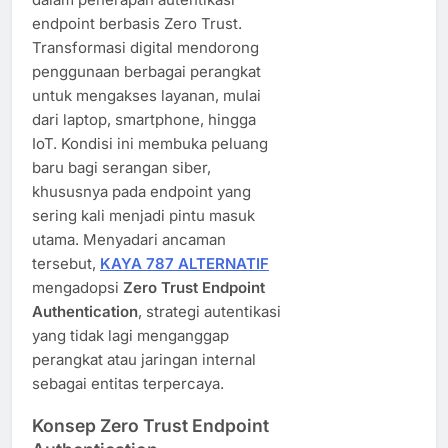
endpoint berbasis Zero Trust.
Transformasi digital mendorong
penggunaan berbagai perangkat
untuk mengakses layanan, mulai
dari laptop, smartphone, hingga
IoT. Kondisi ini membuka peluang
baru bagi serangan siber,
khususnya pada endpoint yang
sering kali menjadi pintu masuk
utama. Menyadari ancaman
tersebut,
KAYA 787 ALTERNATIF
mengadopsi
Zero Trust Endpoint
Authentication
, strategi autentikasi
yang tidak lagi menganggap
perangkat atau jaringan internal
sebagai entitas terpercaya.
Konsep Zero Trust Endpoint