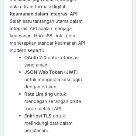
dalam transformasi digital.
Keamanan dalam Integrasi API
Salah satu tantangan utama dalam
integrasi API adalah menjaga
keamanan. Horas88 Link Login
menerapkan standar keamanan API
modern seperti:
OAuth 2.0
untuk otorisasi
yang aman.
JSON Web Token (JWT)
untuk mengelola sesi login
dengan efisien.
Rate Limiting
untuk
mencegah serangan brute
force melalui API.
Enkripsi TLS
untuk
melindungi data dalam
perjalanan.