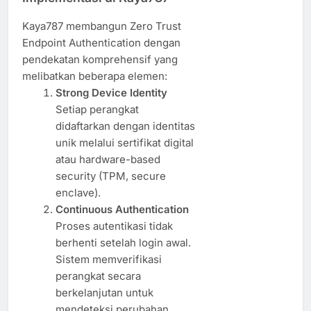
Kaya787 membangun Zero Trust
Endpoint Authentication dengan
pendekatan komprehensif yang
melibatkan beberapa elemen:
Strong Device Identity
Setiap perangkat
didaftarkan dengan identitas
unik melalui sertifikat digital
atau hardware-based
security (TPM, secure
enclave).
Continuous Authentication
Proses autentikasi tidak
berhenti setelah login awal.
Sistem memverifikasi
perangkat secara
berkelanjutan untuk
mendeteksi perubahan