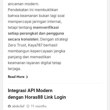
ancaman modern.
Pendekatan ini membuktikan
bahwa keamanan bukan lagi soal
mempercayai jaringan internal,
tetapi tentang
memverifikasi
setiap perangkat dan pengguna
secara konsisten
. Dengan strategi
Zero Trust, Kaya787 berhasil
membangun kepercayaan jangka
panjang dan memastikan
keamanan layanan digital tetap
terjaga.
Read More
Integrasi API Modern
dengan Horas88 Link Login
abde5af
11 months