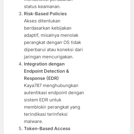
status keamanan.
Risk-Based Policies
Akses ditentukan
berdasarkan kebijakan
adaptif, misalnya menolak
perangkat dengan OS tidak
diperbarui atau koneksi dari
jaringan mencurigakan.
Integration dengan
Endpoint Detection &
Response (EDR)
Kaya787 menghubungkan
autentikasi endpoint dengan
sistem EDR untuk
memblokir perangkat yang
terindikasi terinfeksi
malware.
Token-Based Access