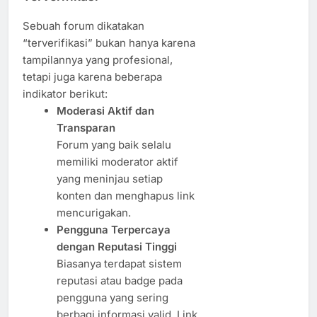
Sebuah forum dikatakan
“terverifikasi” bukan hanya karena
tampilannya yang profesional,
tetapi juga karena beberapa
indikator berikut:
Moderasi Aktif dan
Transparan
Forum yang baik selalu
memiliki moderator aktif
yang meninjau setiap
konten dan menghapus link
mencurigakan.
Pengguna Terpercaya
dengan Reputasi Tinggi
Biasanya terdapat sistem
reputasi atau badge pada
pengguna yang sering
berbagi informasi valid. Link