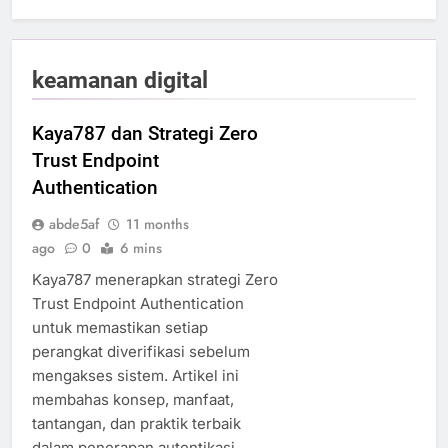
keamanan digital
Kaya787 dan Strategi Zero
Trust Endpoint
Authentication
abde5af
11 months
ago
0
6 mins
Kaya787 menerapkan strategi Zero
Trust Endpoint Authentication
untuk memastikan setiap
perangkat diverifikasi sebelum
mengakses sistem. Artikel ini
membahas konsep, manfaat,
tantangan, dan praktik terbaik
dalam penerapan autentikasi