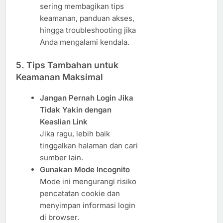
sering membagikan tips
keamanan, panduan akses,
hingga troubleshooting jika
Anda mengalami kendala.
5.
Tips Tambahan untuk
Keamanan Maksimal
Jangan Pernah Login Jika
Tidak Yakin dengan
Keaslian Link
Jika ragu, lebih baik
tinggalkan halaman dan cari
sumber lain.
Gunakan Mode Incognito
Mode ini mengurangi risiko
pencatatan cookie dan
menyimpan informasi login
di browser.