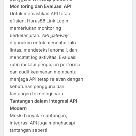
Monitoring dan Evaluasi API
Untuk memastikan API tetap
efisien, Horas88 Link Login
memerlukan monitoring
berkelanjutan.
API gateway
digunakan untuk mengatur lalu
lintas, mendeteksi anomali, dan
mencatat log aktivitas. Evaluasi
rutin melalui pengujian performa
dan audit keamanan membantu
menjaga API tetap relevan dengan
kebutuhan pengguna dan
tantangan teknologi baru.
Tantangan dalam Integrasi API
Modern
Meski banyak keuntungan,
integrasi API juga menghadapi
tantangan seperti: