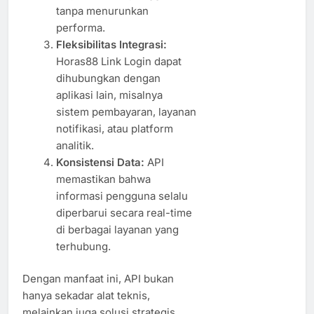
tanpa menurunkan
performa.
Fleksibilitas Integrasi:
Horas88 Link Login dapat
dihubungkan dengan
aplikasi lain, misalnya
sistem pembayaran, layanan
notifikasi, atau platform
analitik.
Konsistensi Data:
API
memastikan bahwa
informasi pengguna selalu
diperbarui secara real-time
di berbagai layanan yang
terhubung.
Dengan manfaat ini, API bukan
hanya sekadar alat teknis,
melainkan juga solusi strategis