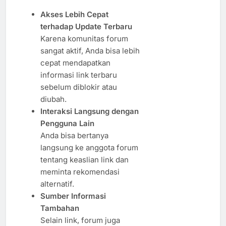
Akses Lebih Cepat
terhadap Update Terbaru
Karena komunitas forum
sangat aktif, Anda bisa lebih
cepat mendapatkan
informasi link terbaru
sebelum diblokir atau
diubah.
Interaksi Langsung dengan
Pengguna Lain
Anda bisa bertanya
langsung ke anggota forum
tentang keaslian link dan
meminta rekomendasi
alternatif.
Sumber Informasi
Tambahan
Selain link, forum juga