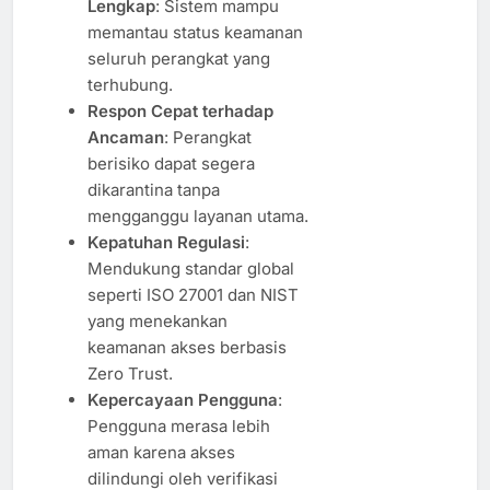
Lengkap
: Sistem mampu
memantau status keamanan
seluruh perangkat yang
terhubung.
Respon Cepat terhadap
Ancaman
: Perangkat
berisiko dapat segera
dikarantina tanpa
mengganggu layanan utama.
Kepatuhan Regulasi
:
Mendukung standar global
seperti ISO 27001 dan NIST
yang menekankan
keamanan akses berbasis
Zero Trust.
Kepercayaan Pengguna
:
Pengguna merasa lebih
aman karena akses
dilindungi oleh verifikasi