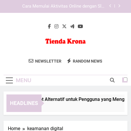
Skip
Lebah4D Alternatif untuk Mendukung Aktivitas
to
Online Lebih Lancar
content
Cara Menyimpan Akses Slot Lebah4D agar Mudah
Dibuka dengan Aman dan Praktis
Panduan Edwinslot Alternatif untuk Pengguna
yang Mengutamakan Kemudahan dan Akses
Praktis
Cara Memulai Aktivitas Online dengan Slot
Lebah4D secara Lebih Terarah
Tienda Krona
Dapatkan Produk Berkualitas Untuk
Lebah4D Alternatif untuk Mendukung Aktivitas
NEWSLETTER
RANDOM NEWS
Online Lebih Lancar
Kebutuhan Anda Di Tienda Krona. Toko
Cara Menyimpan Akses Slot Lebah4D agar Mudah
Dengan Berbagai Pilihan Produk
Dibuka dengan Aman dan Praktis
MENU
Menarik.
nduan Edwinslot Alternatif untuk Pengguna yang Mengutama
HEADLINES
Months Ago
Home
keamanan digital