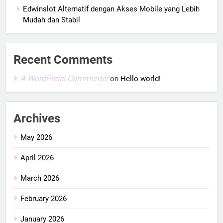
Edwinslot Alternatif dengan Akses Mobile yang Lebih
Mudah dan Stabil
Recent Comments
A WordPress Commenter
on
Hello world!
Archives
May 2026
April 2026
March 2026
February 2026
January 2026