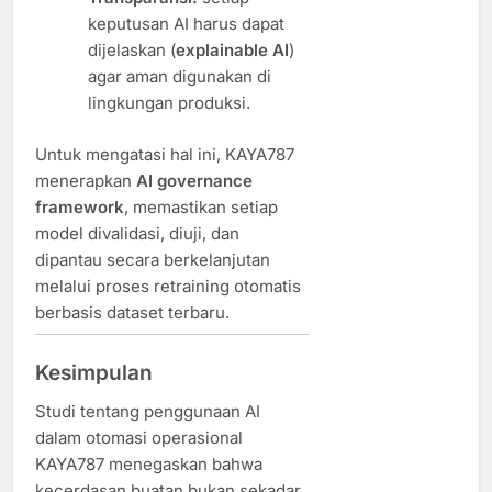
keputusan AI harus dapat
dijelaskan (
explainable AI
)
agar aman digunakan di
lingkungan produksi.
Untuk mengatasi hal ini, KAYA787
menerapkan
AI governance
framework
, memastikan setiap
model divalidasi, diuji, dan
dipantau secara berkelanjutan
melalui proses retraining otomatis
berbasis dataset terbaru.
Kesimpulan
Studi tentang penggunaan AI
dalam otomasi operasional
KAYA787 menegaskan bahwa
kecerdasan buatan bukan sekadar