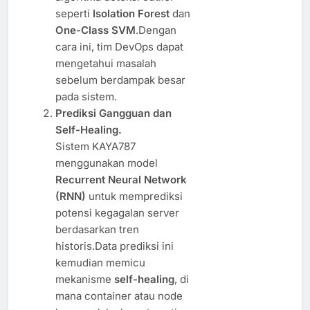
seperti
Isolation Forest
dan
One-Class SVM
.Dengan
cara ini, tim DevOps dapat
mengetahui masalah
sebelum berdampak besar
pada sistem.
Prediksi Gangguan dan
Self-Healing.
Sistem KAYA787
menggunakan model
Recurrent Neural Network
(RNN)
untuk memprediksi
potensi kegagalan server
berdasarkan tren
historis.Data prediksi ini
kemudian memicu
mekanisme
self-healing
, di
mana container atau node