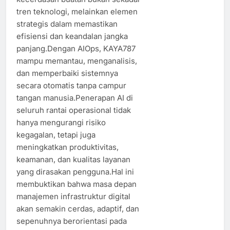
tren teknologi, melainkan elemen
strategis dalam memastikan
efisiensi dan keandalan jangka
panjang.Dengan AIOps, KAYA787
mampu memantau, menganalisis,
dan memperbaiki sistemnya
secara otomatis tanpa campur
tangan manusia.Penerapan AI di
seluruh rantai operasional tidak
hanya mengurangi risiko
kegagalan, tetapi juga
meningkatkan produktivitas,
keamanan, dan kualitas layanan
yang dirasakan pengguna.Hal ini
membuktikan bahwa masa depan
manajemen infrastruktur digital
akan semakin cerdas, adaptif, dan
sepenuhnya berorientasi pada