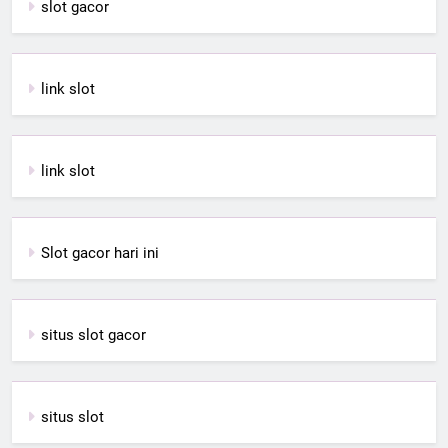
slot gacor
link slot
link slot
Slot gacor hari ini
situs slot gacor
situs slot