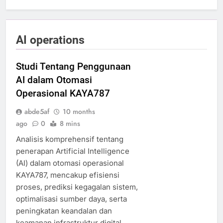
AI operations
Studi Tentang Penggunaan
AI dalam Otomasi
Operasional KAYA787
abde5af
10 months
ago
0
8 mins
Analisis komprehensif tentang
penerapan Artificial Intelligence
(AI) dalam otomasi operasional
KAYA787, mencakup efisiensi
proses, prediksi kegagalan sistem,
optimalisasi sumber daya, serta
peningkatan keandalan dan
keamanan infrastruktur digital