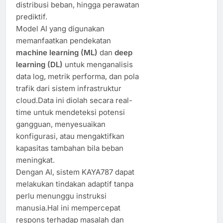
distribusi beban, hingga perawatan
prediktif.
Model AI yang digunakan
memanfaatkan pendekatan
machine learning (ML)
dan
deep
learning (DL)
untuk menganalisis
data log, metrik performa, dan pola
trafik dari sistem infrastruktur
cloud.Data ini diolah secara real-
time untuk mendeteksi potensi
gangguan, menyesuaikan
konfigurasi, atau mengaktifkan
kapasitas tambahan bila beban
meningkat.
Dengan AI, sistem KAYA787 dapat
melakukan tindakan adaptif tanpa
perlu menunggu instruksi
manusia.Hal ini mempercepat
respons terhadap masalah dan