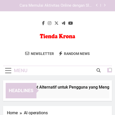
Skip
Lebah4D Alternatif untuk Mendukung Aktivitas
to
Online Lebih Lancar
content
Cara Menyimpan Akses Slot Lebah4D agar Mudah
Dibuka dengan Aman dan Praktis
Panduan Edwinslot Alternatif untuk Pengguna
yang Mengutamakan Kemudahan dan Akses
Praktis
Cara Memulai Aktivitas Online dengan Slot
Lebah4D secara Lebih Terarah
Tienda Krona
Dapatkan Produk Berkualitas Untuk
Lebah4D Alternatif untuk Mendukung Aktivitas
NEWSLETTER
RANDOM NEWS
Online Lebih Lancar
Kebutuhan Anda Di Tienda Krona. Toko
Cara Menyimpan Akses Slot Lebah4D agar Mudah
Dengan Berbagai Pilihan Produk
Dibuka dengan Aman dan Praktis
MENU
Menarik.
nduan Edwinslot Alternatif untuk Pengguna yang Mengutama
HEADLINES
Months Ago
Home
AI operations