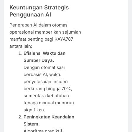
Keuntungan Strategis
Penggunaan AI
Penerapan AI dalam otomasi
operasional memberikan sejumlah
manfaat penting bagi KAYA787,
antara lain:
Efisiensi Waktu dan
Sumber Daya.
Dengan otomatisasi
berbasis AI, waktu
penyelesaian insiden
berkurang hingga 70%,
sementara kebutuhan
tenaga manual menurun
signifikan.
Peningkatan Keandalan
Sistem.
Algoritma prediktif