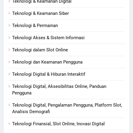
Teknologi & Keamanan Digital
Teknologi & Keamanan Siber
Teknologi & Permainan
Teknologi Akses & Sistem Informasi
Teknologi dalam Slot Online
Teknologi dan Keamanan Pengguna
Teknologi Digital & Hiburan Interaktif
Teknologi Digital, Aksesibilitas Online, Panduan
Pengguna
Teknologi Digital, Pengalaman Pengguna, Platform Slot,
Analisis Demografi
Teknologi Finansial, Slot Online, Inovasi Digital