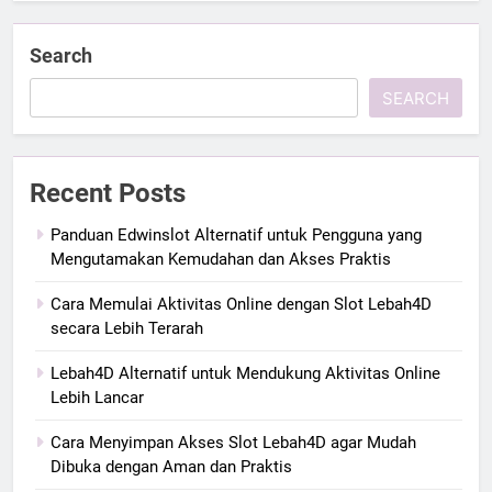
Search
SEARCH
Recent Posts
Panduan Edwinslot Alternatif untuk Pengguna yang
Mengutamakan Kemudahan dan Akses Praktis
Cara Memulai Aktivitas Online dengan Slot Lebah4D
secara Lebih Terarah
Lebah4D Alternatif untuk Mendukung Aktivitas Online
Lebih Lancar
Cara Menyimpan Akses Slot Lebah4D agar Mudah
Dibuka dengan Aman dan Praktis