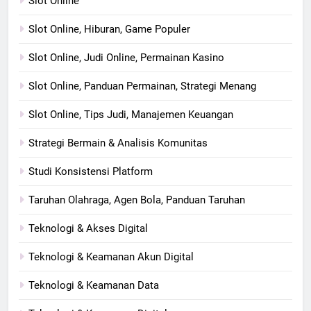
Slot Online
Slot Online, Hiburan, Game Populer
Slot Online, Judi Online, Permainan Kasino
Slot Online, Panduan Permainan, Strategi Menang
Slot Online, Tips Judi, Manajemen Keuangan
Strategi Bermain & Analisis Komunitas
Studi Konsistensi Platform
Taruhan Olahraga, Agen Bola, Panduan Taruhan
Teknologi & Akses Digital
Teknologi & Keamanan Akun Digital
Teknologi & Keamanan Data