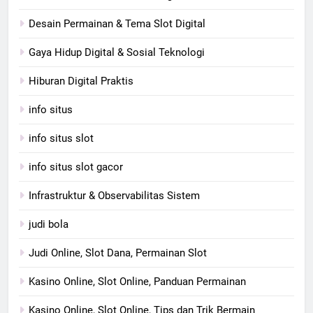
Desain Permainan & Tema Slot Digital
Gaya Hidup Digital & Sosial Teknologi
Hiburan Digital Praktis
info situs
info situs slot
info situs slot gacor
Infrastruktur & Observabilitas Sistem
judi bola
Judi Online, Slot Dana, Permainan Slot
Kasino Online, Slot Online, Panduan Permainan
Kasino Online, Slot Online, Tips dan Trik Bermain