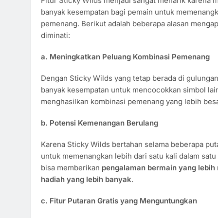
Fitur Sticky Wilds menjadi sangat menarik karena 
banyak kesempatan bagi pemain untuk memenangk
pemenang. Berikut adalah beberapa alasan mengapa 
diminati:
a.
Meningkatkan Peluang Kombinasi Pemenang
Dengan Sticky Wilds yang tetap berada di gulungan
banyak kesempatan untuk mencocokkan simbol lai
menghasilkan kombinasi pemenang yang lebih besa
b.
Potensi Kemenangan Berulang
Karena Sticky Wilds bertahan selama beberapa put
untuk memenangkan lebih dari satu kali dalam satu
bisa memberikan
pengalaman bermain yang lebi
hadiah yang lebih banyak
.
c.
Fitur Putaran Gratis yang Menguntungkan