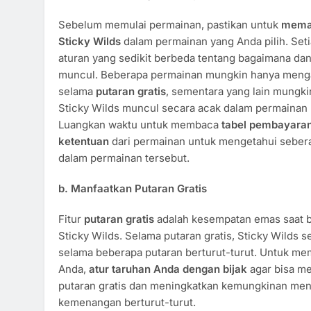
Sebelum memulai permainan, pastikan untuk
memah
Sticky Wilds
dalam permainan yang Anda pilih. Seti
aturan yang sedikit berbeda tentang bagaimana dan
muncul. Beberapa permainan mungkin hanya mengak
selama
putaran gratis
, sementara yang lain mung
Sticky Wilds muncul secara acak dalam permainan
Luangkan waktu untuk membaca
tabel pembayara
ketentuan
dari permainan untuk mengetahui seberapa
dalam permainan tersebut.
b.
Manfaatkan Putaran Gratis
Fitur
putaran gratis
adalah kesempatan emas saat b
Sticky Wilds. Selama putaran gratis, Sticky Wilds se
selama beberapa putaran berturut-turut. Untuk m
Anda,
atur taruhan Anda dengan bijak
agar bisa me
putaran gratis dan meningkatkan kemungkinan me
kemenangan berturut-turut.