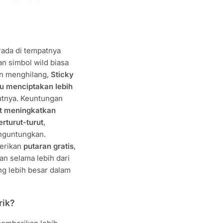
erada di tempatnya
n simbol wild biasa
an menghilang,
Sticky
 menciptakan lebih
utnya. Keuntungan
at meningkatkan
turut-turut
,
enguntungkan.
berikan
putaran gratis
,
an selama lebih dari
g lebih besar dalam
rik?