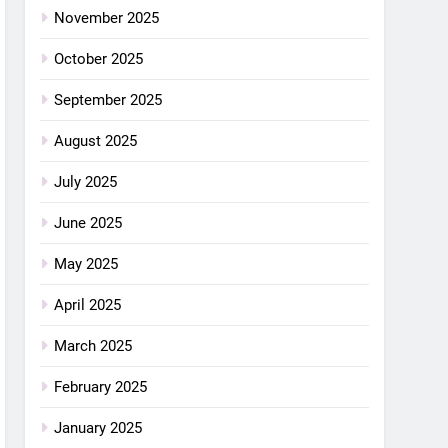
November 2025
October 2025
September 2025
August 2025
July 2025
June 2025
May 2025
April 2025
March 2025
February 2025
January 2025