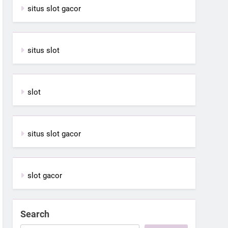
situs slot gacor
situs slot
slot
situs slot gacor
slot gacor
Search