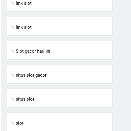
link slot
link slot
Slot gacor hari ini
situs slot gacor
situs slot
slot