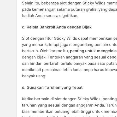
Selain itu, beberapa slot dengan Sticky Wilds mem
pada kemenangan selama putaran gratis, yang dap
hadiah Anda secara signifikan.
c.
Kelola Bankroll Anda dengan Bijak
Slot dengan fitur Sticky Wilds dapat memberikan 
yang menarik, tetapi juga mengundang pemain untu
bertaruh. Oleh karena itu,
penting untuk mengelola
dengan bijak. Tentukan anggaran yang sesuai de
dan hindari bertaruh terlalu banyak pada satu putar
menikmati permainan lebih lama tanpa harus khawati
banyak uang.
d.
Gunakan Taruhan yang Tepat
Ketika bermain di slot dengan Sticky Wilds, pentin
taruhan yang sesuai
dengan anggaran Anda. Taruha
bisa memberikan peluang lebih tinggi untuk memicu 