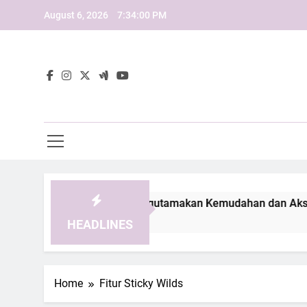
Skip
August 6, 2026
7:34:01 PM
to
content
Tie
Dapatkan 
Pengguna yang Mengutamakan Kemudahan dan Akses Praktis
HEADLINES
Home
Fitur Sticky Wilds