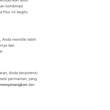
memberikan lebih
an kombinasi
fitur ini begitu
, Anda memiliki lebih
nnya dan
r.
aran, Anda berpotensi
 sesi permainan, yang
h menyenangkan
dan