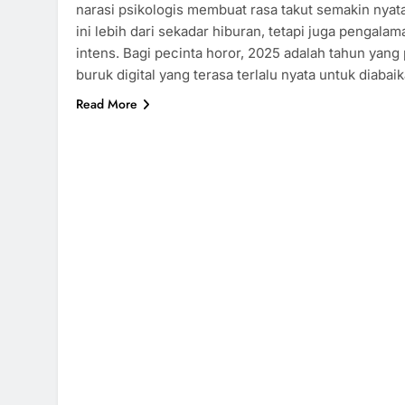
narasi psikologis membuat rasa takut semakin nyat
ini lebih dari sekadar hiburan, tetapi juga pengala
intens. Bagi pecinta horor, 2025 adalah tahun yan
buruk digital yang terasa terlalu nyata untuk diabaik
Read More