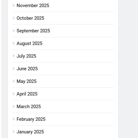
November 2025
October 2025
September 2025
August 2025
July 2025
June 2025
May 2025
April 2025
March 2025
February 2025
January 2025