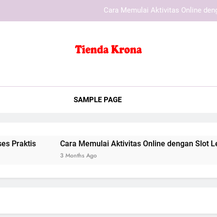
Cara Memulai Aktivitas Online den
Lebah4D Alternatif untuk Me
Cara Menyimpan Akses Slot Lebah4D agar M
nda Krona
Panduan Edwinslot Alternatif untuk Pengguna yang Mengu
Produk Berkualitas Untuk Kebutuhan Anda Di Tienda Krona. Tok
Cara Memulai Aktivitas Online den
SAMPLE PAGE
Lebah4D Alternatif untuk Me
Cara Menyimpan Akses Slot Lebah4D agar M
Cara Memulai Aktivitas Online dengan Slot Lebah4D seca
3 Months Ago