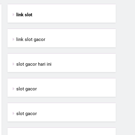
link slot
link slot gacor
slot gacor hari ini
slot gacor
slot gacor