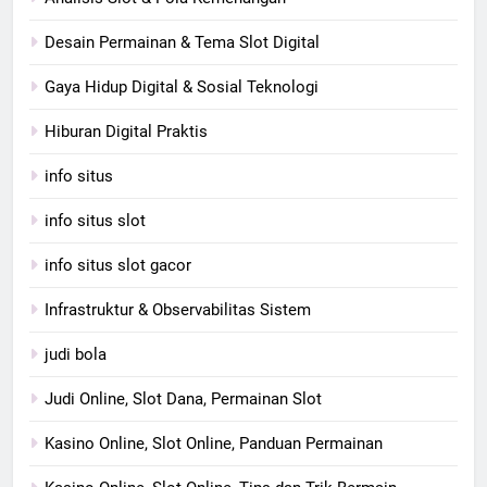
Desain Permainan & Tema Slot Digital
Gaya Hidup Digital & Sosial Teknologi
Hiburan Digital Praktis
info situs
info situs slot
info situs slot gacor
Infrastruktur & Observabilitas Sistem
judi bola
Judi Online, Slot Dana, Permainan Slot
Kasino Online, Slot Online, Panduan Permainan