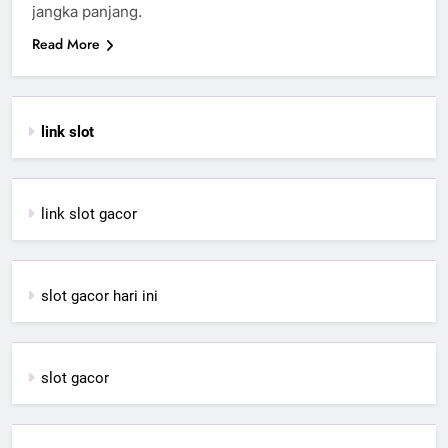
jangka panjang.
Read More
link slot
link slot gacor
slot gacor hari ini
slot gacor