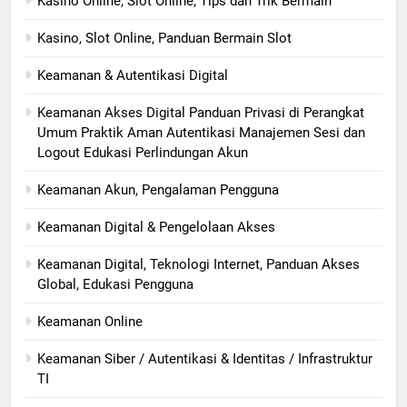
Kasino Online, Slot Online, Tips dan Trik Bermain
Kasino, Slot Online, Panduan Bermain Slot
Keamanan & Autentikasi Digital
Keamanan Akses Digital Panduan Privasi di Perangkat
Umum Praktik Aman Autentikasi Manajemen Sesi dan
Logout Edukasi Perlindungan Akun
Keamanan Akun, Pengalaman Pengguna
Keamanan Digital & Pengelolaan Akses
Keamanan Digital, Teknologi Internet, Panduan Akses
Global, Edukasi Pengguna
Keamanan Online
Keamanan Siber / Autentikasi & Identitas / Infrastruktur
TI