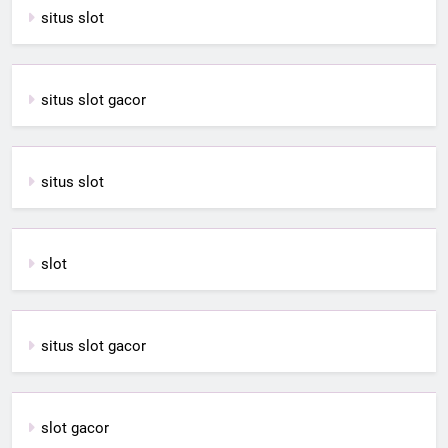
situs slot
situs slot gacor
situs slot
slot
situs slot gacor
slot gacor