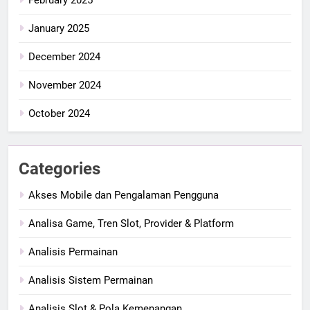
February 2025
January 2025
December 2024
November 2024
October 2024
Categories
Akses Mobile dan Pengalaman Pengguna
Analisa Game, Tren Slot, Provider & Platform
Analisis Permainan
Analisis Sistem Permainan
Analisis Slot & Pola Kemenangan