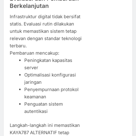
Berkelanjutan
Infrastruktur digital tidak bersifat
statis. Evaluasi rutin dilakukan
untuk memastikan sistem tetap
relevan dengan standar teknologi
terbaru.
Pembaruan mencakup:
Peningkatan kapasitas
server
Optimalisasi konfigurasi
jaringan
Penyempurnaan protokol
keamanan
Penguatan sistem
autentikasi
Langkah-langkah ini memastikan
KAYA787 ALTERNATIF tetap