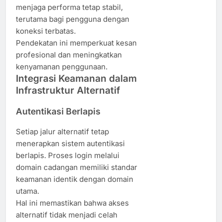
menjaga performa tetap stabil,
terutama bagi pengguna dengan
koneksi terbatas.
Pendekatan ini memperkuat kesan
profesional dan meningkatkan
kenyamanan penggunaan.
Integrasi Keamanan dalam
Infrastruktur Alternatif
Autentikasi Berlapis
Setiap jalur alternatif tetap
menerapkan sistem autentikasi
berlapis. Proses login melalui
domain cadangan memiliki standar
keamanan identik dengan domain
utama.
Hal ini memastikan bahwa akses
alternatif tidak menjadi celah