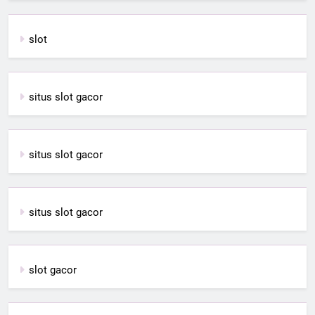
slot
situs slot gacor
situs slot gacor
situs slot gacor
slot gacor