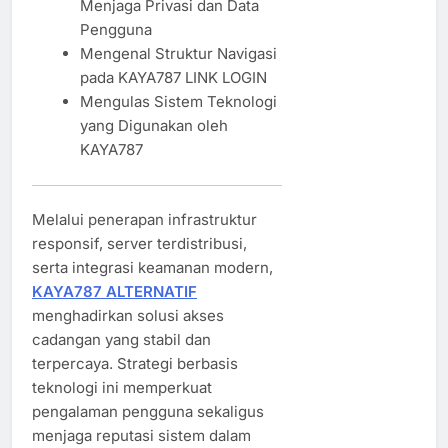
Menjaga Privasi dan Data
Pengguna
Mengenal Struktur Navigasi
pada KAYA787 LINK LOGIN
Mengulas Sistem Teknologi
yang Digunakan oleh
KAYA787
Melalui penerapan infrastruktur
responsif, server terdistribusi,
serta integrasi keamanan modern,
KAYA787 ALTERNATIF
menghadirkan solusi akses
cadangan yang stabil dan
terpercaya. Strategi berbasis
teknologi ini memperkuat
pengalaman pengguna sekaligus
menjaga reputasi sistem dalam