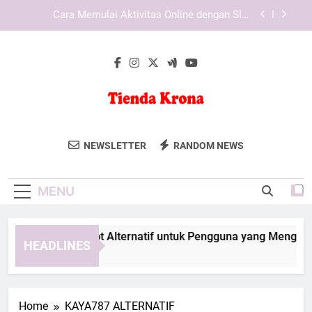
Skip
Lebah4D Alternatif untuk Mendukung Aktivitas
to
Online Lebih Lancar
content
Cara Menyimpan Akses Slot Lebah4D agar Mudah
Dibuka dengan Aman dan Praktis
Panduan Edwinslot Alternatif untuk Pengguna
yang Mengutamakan Kemudahan dan Akses
Praktis
Cara Memulai Aktivitas Online dengan Slot
Lebah4D secara Lebih Terarah
Tienda Krona
Dapatkan Produk Berkualitas Untuk
Lebah4D Alternatif untuk Mendukung Aktivitas
NEWSLETTER
RANDOM NEWS
Online Lebih Lancar
Kebutuhan Anda Di Tienda Krona. Toko
Cara Menyimpan Akses Slot Lebah4D agar Mudah
Dengan Berbagai Pilihan Produk
Dibuka dengan Aman dan Praktis
MENU
Menarik.
nduan Edwinslot Alternatif untuk Pengguna yang Mengutama
HEADLINES
Months Ago
Home
KAYA787 ALTERNATIF