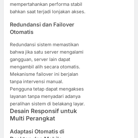
mempertahankan performa stabil
bahkan saat terjadi lonjakan akses.
Redundansi dan Failover
Otomatis
Redundansi sistem memastikan
bahwa jika satu server mengalami
gangguan, server lain dapat
mengambil alih secara otomatis.
Mekanisme failover ini berjalan
tanpa intervensi manual.
Pengguna tetap dapat mengakses
layanan tanpa menyadari adanya
peralihan sistem di belakang layar.
Desain Responsif untuk
Multi Perangkat
Adaptasi Otomatis di