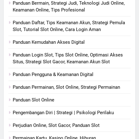
Panduan Bermain, Strategi Judi, Teknologi Judi Online,
Keamanan Online, Tips Profesional
Panduan Daftar, Tips Keamanan Akun, Strategi Pemula
Slot, Tutorial Slot Online, Cara Login Aman
Panduan Kemudahan Akses Digital
Panduan Login Slot, Tips Slot Online, Optimasi Akses
Situs, Strategi Slot Gacor, Keamanan Akun Slot
Panduan Pengguna & Keamanan Digital
Panduan Permainan, Slot Online, Strategi Permainan
Panduan Slot Online
Pengembangan Diri | Strategi | Psikologi Perilaku
Perjudian Online, Slot Gacor, Panduan Slot
Permainan Kartu, Kasino Online, Hiburan