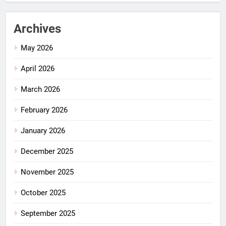
Archives
May 2026
April 2026
March 2026
February 2026
January 2026
December 2025
November 2025
October 2025
September 2025