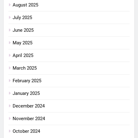
August 2025
July 2025
June 2025
May 2025
April 2025
March 2025
February 2025
January 2025
December 2024
November 2024
October 2024