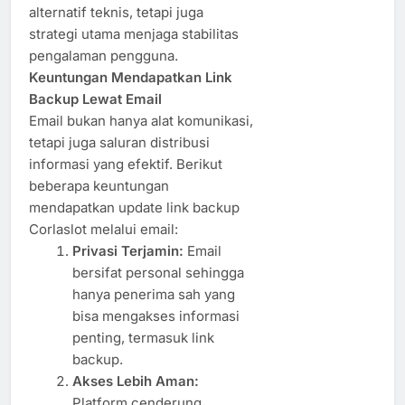
alternatif teknis, tetapi juga
strategi utama menjaga stabilitas
pengalaman pengguna.
Keuntungan Mendapatkan Link
Backup Lewat Email
Email bukan hanya alat komunikasi,
tetapi juga saluran distribusi
informasi yang efektif. Berikut
beberapa keuntungan
mendapatkan update link backup
Corlaslot melalui email:
Privasi Terjamin:
Email
bersifat personal sehingga
hanya penerima sah yang
bisa mengakses informasi
penting, termasuk link
backup.
Akses Lebih Aman:
Platform cenderung