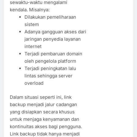
sewaktu-waktu mengalami
kendala. Misalnya:
Dilakukan pemeliharaan
sistem
Adanya gangguan akses dari
jaringan penyedia layanan
internet
Terjadi pembaruan domain
oleh pengelola platform
Terjadi peningkatan lalu
lintas sehingga server
overload
Dalam situasi seperti ini, link
backup menjadi jalur cadangan
yang disiapkan secara khusus
untuk menjaga kenyamanan dan
kontinuitas akses bagi pengguna.
Link backup tidak hanya menjadi