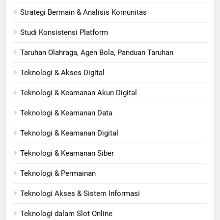
Strategi Bermain & Analisis Komunitas
Studi Konsistensi Platform
Taruhan Olahraga, Agen Bola, Panduan Taruhan
Teknologi & Akses Digital
Teknologi & Keamanan Akun Digital
Teknologi & Keamanan Data
Teknologi & Keamanan Digital
Teknologi & Keamanan Siber
Teknologi & Permainan
Teknologi Akses & Sistem Informasi
Teknologi dalam Slot Online