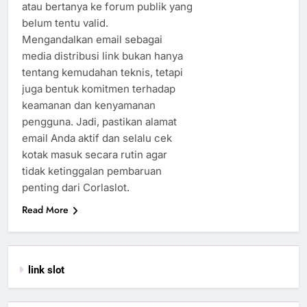
atau bertanya ke forum publik yang
belum tentu valid.
Mengandalkan email sebagai
media distribusi link bukan hanya
tentang kemudahan teknis, tetapi
juga bentuk komitmen terhadap
keamanan dan kenyamanan
pengguna. Jadi, pastikan alamat
email Anda aktif dan selalu cek
kotak masuk secara rutin agar
tidak ketinggalan pembaruan
penting dari Corlaslot.
Read More
link slot