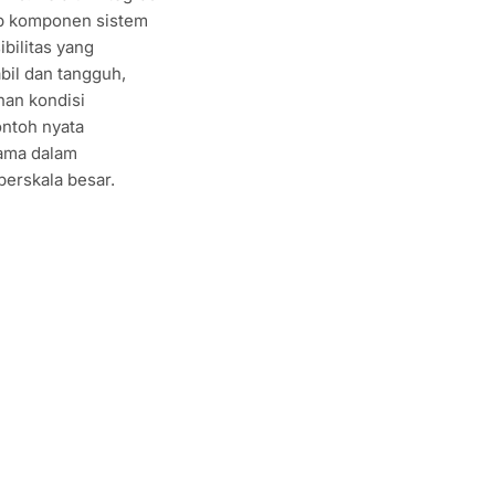
ap komponen sistem
ibilitas yang
abil dan tangguh,
han kondisi
ontoh nyata
tama dalam
erskala besar.