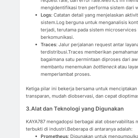
request rate, dan error rate.Metrics ini mem
mengidentifikasi tren performa sistem dari 
Logs
: Catatan detail yang menjelaskan aktivi
sistem.Log berguna untuk menganalisis kont
terjadi, terutama pada sistem microservices 
berkomunikasi.
Traces
: Jalur perjalanan request antar laya
terdistribusi.Traces memberikan pemahama
bagaimana satu permintaan diproses dari awa
membantu menemukan
bottleneck
atau laya
memperlambat proses.
Ketiga pilar ini bekerja bersama untuk menciptakan
transparan, mudah diobservasi, dan cepat dioptimas
3.Alat dan Teknologi yang Digunakan
KAYA787 mengadopsi berbagai alat observabilitas 
terbukti di industri.Beberapa di antaranya adalah:
Prometheus
: Digunakan untuk mengumpulk