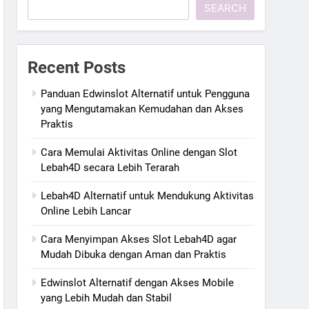
SEARCH
Recent Posts
Panduan Edwinslot Alternatif untuk Pengguna
yang Mengutamakan Kemudahan dan Akses
Praktis
Cara Memulai Aktivitas Online dengan Slot
Lebah4D secara Lebih Terarah
Lebah4D Alternatif untuk Mendukung Aktivitas
Online Lebih Lancar
Cara Menyimpan Akses Slot Lebah4D agar
Mudah Dibuka dengan Aman dan Praktis
Edwinslot Alternatif dengan Akses Mobile
yang Lebih Mudah dan Stabil