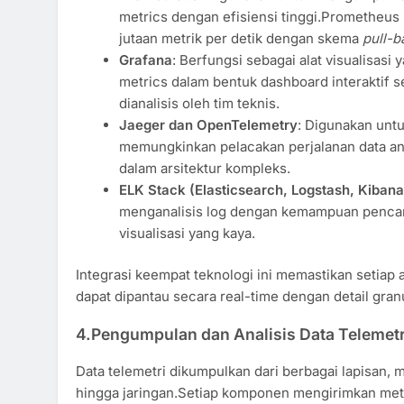
metrics dengan efisiensi tinggi.Promethe
jutaan metrik per detik dengan skema
pull-b
Grafana
: Berfungsi sebagai alat visualisasi
metrics dalam bentuk dashboard interaktif 
dianalisis oleh tim teknis.
Jaeger dan OpenTelemetry
: Digunakan unt
memungkinkan pelacakan perjalanan data an
dalam arsitektur kompleks.
ELK Stack (Elasticsearch, Logstash, Kibana
menganalisis log dengan kemampuan pencar
visualisasi yang kaya.
Integrasi keempat teknologi ini memastikan setiap
dapat dipantau secara real-time dengan detail granu
4.Pengumpulan dan Analisis Data Telemetr
Data telemetri dikumpulkan dari berbagai lapisan, mu
hingga jaringan.Setiap komponen mengirimkan metr