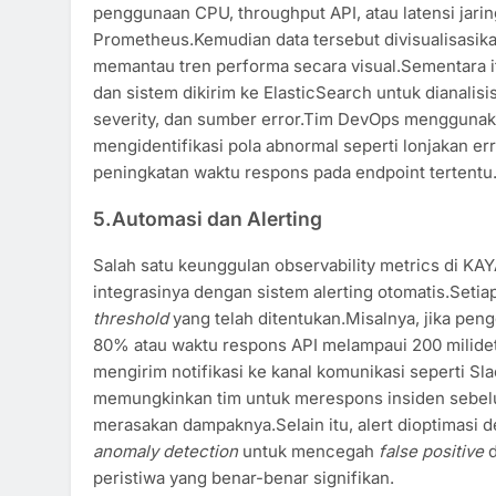
penggunaan CPU, throughput API, atau latensi jari
Prometheus.Kemudian data tersebut divisualisasika
memantau tren performa secara visual.Sementara itu
dan sistem dikirim ke ElasticSearch untuk dianalis
severity, dan sumber error.Tim DevOps menggunaka
mengidentifikasi pola abnormal seperti lonjakan err
peningkatan waktu respons pada endpoint tertentu
5.Automasi dan Alerting
Salah satu keunggulan observability metrics di KA
integrasinya dengan sistem alerting otomatis.Setia
threshold
yang telah ditentukan.Misalnya, jika pe
80% atau waktu respons API melampaui 200 milidet
mengirim notifikasi ke kanal komunikasi seperti Sla
memungkinkan tim untuk merespons insiden sebe
merasakan dampaknya.Selain itu, alert dioptimasi 
anomaly detection
untuk mencegah
false positive
d
peristiwa yang benar-benar signifikan.