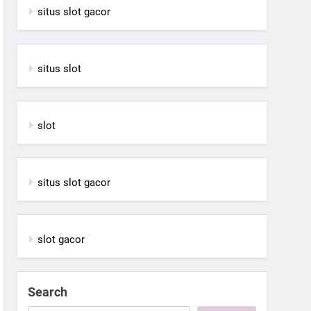
situs slot gacor
situs slot
slot
situs slot gacor
slot gacor
Search