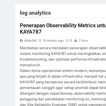
log analytics
Penerapan Observability Metrics unt
KAYA787
Abde5af
10 Months Ago
0
7 Mins
Membahas secara mendalam penerapan observabili
sistem monitoring KAYA787 untuk meningkatkan visib
troubleshooting, dan optimasi performa infrastruktu
menyeluruh.
Dalam dunia operasional sistem modern, kemamp
apa yang terjadi di dalam infrastruktur menjadi hal 
KAYA787 yang beroperasi secara terdistribusi mem
pemantauan canggih agar setiap anomali dapat terd
ditangani dengan cepat.Konsep
observability metri
punggung dari pendekatan monitoring ini, memung
dan Site Reliability Engineer (SRE) untuk memperole