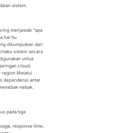
dalan sistem.
oring menjawab “apa
 hal itu
yang dikumpulkan dari
erilaku sistem secara
 digunakan untuk
jaringan cloud,
i region.Melalui
i dependensi antar
 menebak-nebak.
us pada tiga
usage, response time,