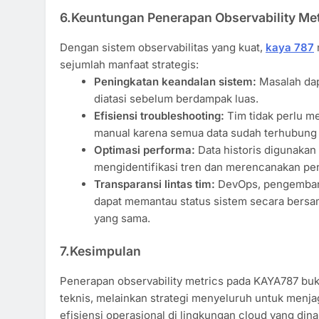
6.Keuntungan Penerapan Observability Met
Dengan sistem observabilitas yang kuat,
kaya 787
sejumlah manfaat strategis:
Peningkatan keandalan sistem:
Masalah dapa
diatasi sebelum berdampak luas.
Efisiensi troubleshooting:
Tim tidak perlu me
manual karena semua data sudah terhubung 
Optimasi performa:
Data historis digunakan
mengidentifikasi tren dan merencanakan pen
Transparansi lintas tim:
DevOps, pengemban
dapat memantau status sistem secara bersa
yang sama.
7.Kesimpulan
Penerapan observability metrics pada KAYA787 bu
teknis, melainkan strategi menyeluruh untuk menj
efisiensi operasional di lingkungan cloud yang dina