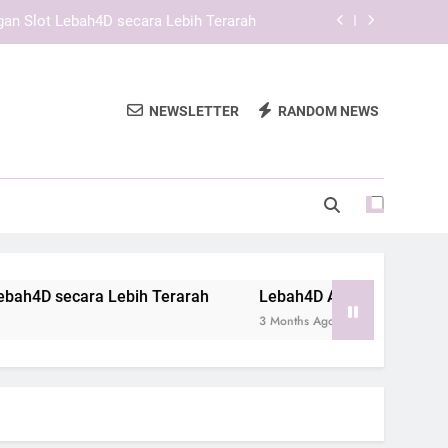
gan Slot Lebah4D secara Lebih Terarah
ndukung Aktivitas Online Lebih Lancar
udah Dibuka dengan Aman dan Praktis
NEWSLETTER
RANDOM NEWS
tamakan Kemudahan dan Akses Praktis
o Dengan Berbagai Pilihan Produk Menarik.
gan Slot Lebah4D secara Lebih Terarah
ndukung Aktivitas Online Lebih Lancar
udah Dibuka dengan Aman dan Praktis
ra Lebih Terarah
Lebah4D Alternatif untuk Mendukung Ak
3 Months Ago