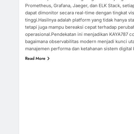
Prometheus, Grafana, Jaeger, dan ELK Stack, seti
dapat dimonitor secara real-time dengan tingkat vis
tinggi.Hasilnya adalah platform yang tidak hanya st
tetapi juga mampu bereaksi cepat terhadap peruba
operasional.Pendekatan ini menjadikan KAYA787 c
bagaimana observabilitas modern menjadi kunci u
manajemen performa dan ketahanan sistem digital b
Read More