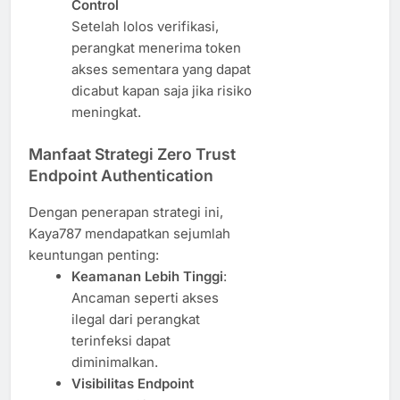
Control
Setelah lolos verifikasi,
perangkat menerima token
akses sementara yang dapat
dicabut kapan saja jika risiko
meningkat.
Manfaat Strategi Zero Trust
Endpoint Authentication
Dengan penerapan strategi ini,
Kaya787 mendapatkan sejumlah
keuntungan penting:
Keamanan Lebih Tinggi
:
Ancaman seperti akses
ilegal dari perangkat
terinfeksi dapat
diminimalkan.
Visibilitas Endpoint