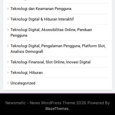
Teknologi dan Keamanan Pengguna
Teknologi Digital & Hiburan Interaktif
Teknologi Digital, Aksesibilitas Online, Panduan
Pengguna
Teknologi Digital, Pengalaman Pengguna, Platform Slot,
Analisis Demografi
Teknologi Finansial, Slot Online, Inovasi Digital
Teknologi, Hiburan
Uncategorized
Newsmatic - News WordPress Theme 2026. Powered By
.
BlazeThemes