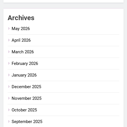
Archives
May 2026
April 2026
March 2026
February 2026
January 2026
December 2025
November 2025
October 2025
September 2025