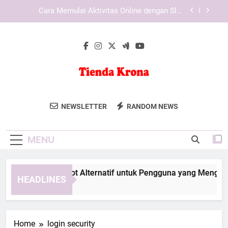
Lebah4D secara Lebih Terarah
Skip
Lebah4D Alternatif untuk Mendukung Aktivitas
to
Online Lebih Lancar
content
Cara Menyimpan Akses Slot Lebah4D agar Mudah
Dibuka dengan Aman dan Praktis
Panduan Edwinslot Alternatif untuk Pengguna
yang Mengutamakan Kemudahan dan Akses
Praktis
Cara Memulai Aktivitas Online dengan Slot
Lebah4D secara Lebih Terarah
Tienda Krona
Dapatkan Produk Berkualitas Untuk
Lebah4D Alternatif untuk Mendukung Aktivitas
NEWSLETTER
RANDOM NEWS
Kebutuhan Anda Di Tienda Krona. Toko
Online Lebih Lancar
Dengan Berbagai Pilihan Produk
Cara Menyimpan Akses Slot Lebah4D agar Mudah
Dibuka dengan Aman dan Praktis
MENU
Menarik.
Panduan Edwinslot Alternatif untuk Pengguna yang Menguta
HEADLINES
3 Months Ago
Home
login security