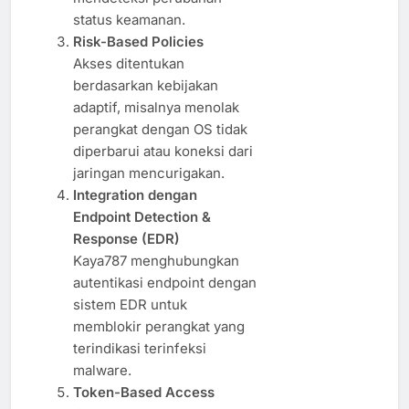
status keamanan.
Risk-Based Policies
Akses ditentukan
berdasarkan kebijakan
adaptif, misalnya menolak
perangkat dengan OS tidak
diperbarui atau koneksi dari
jaringan mencurigakan.
Integration dengan
Endpoint Detection &
Response (EDR)
Kaya787 menghubungkan
autentikasi endpoint dengan
sistem EDR untuk
memblokir perangkat yang
terindikasi terinfeksi
malware.
Token-Based Access