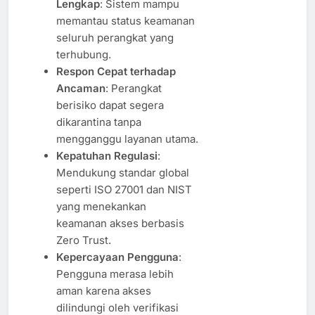
Lengkap
: Sistem mampu
memantau status keamanan
seluruh perangkat yang
terhubung.
Respon Cepat terhadap
Ancaman
: Perangkat
berisiko dapat segera
dikarantina tanpa
mengganggu layanan utama.
Kepatuhan Regulasi
:
Mendukung standar global
seperti ISO 27001 dan NIST
yang menekankan
keamanan akses berbasis
Zero Trust.
Kepercayaan Pengguna
:
Pengguna merasa lebih
aman karena akses
dilindungi oleh verifikasi