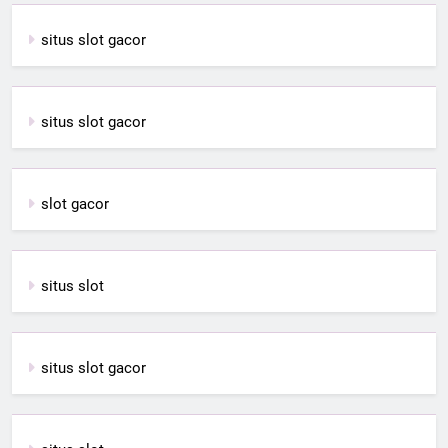
situs slot gacor
situs slot gacor
slot gacor
situs slot
situs slot gacor