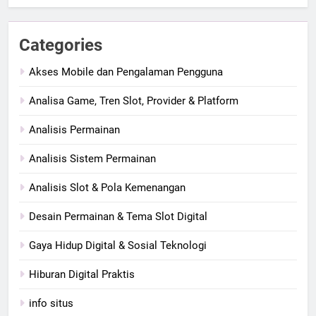
Categories
Akses Mobile dan Pengalaman Pengguna
Analisa Game, Tren Slot, Provider & Platform
Analisis Permainan
Analisis Sistem Permainan
Analisis Slot & Pola Kemenangan
Desain Permainan & Tema Slot Digital
Gaya Hidup Digital & Sosial Teknologi
Hiburan Digital Praktis
info situs