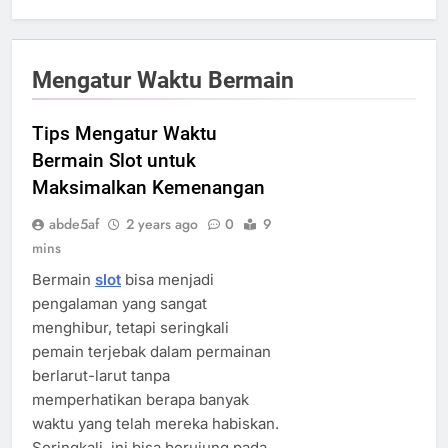
Mengatur Waktu Bermain
Tips Mengatur Waktu
Bermain Slot untuk
Maksimalkan Kemenangan
abde5af
2 years ago
0
9
mins
Bermain
slot
bisa menjadi
pengalaman yang sangat
menghibur, tetapi seringkali
pemain terjebak dalam permainan
berlarut-larut tanpa
memperhatikan berapa banyak
waktu yang telah mereka habiskan.
Seringkali, ini bisa berujung pada