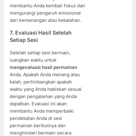
membantu Anda kembali fokus dan
mengurangi pengaruh emosional
dari kemenangan atau kekalahan.
7. Evaluasi Hasil Setelah
Setiap Sesi
Setelah setiap sesi bermain,
luangkan waktu untuk
mengevaluasi hasil permainan
Anda. Apakah Anda menang atau
kalah, pertimbangkan apakah
waktu yang Anda habiskan sesuai
dengan pengalaman yang Anda
dapatkan. Evaluasi ini akan
membantu Anda memperbaiki
pendekatan Anda di sesi
permainan berikutnya dan
menghindari bermain secara