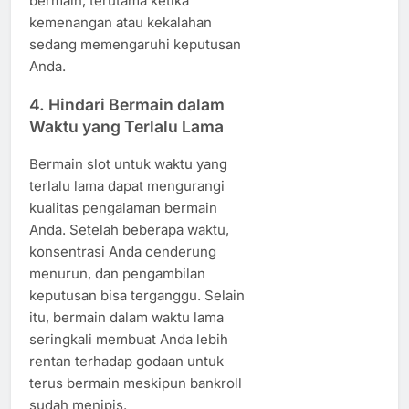
bermain, terutama ketika
kemenangan atau kekalahan
sedang memengaruhi keputusan
Anda.
4. Hindari Bermain dalam
Waktu yang Terlalu Lama
Bermain slot untuk waktu yang
terlalu lama dapat mengurangi
kualitas pengalaman bermain
Anda. Setelah beberapa waktu,
konsentrasi Anda cenderung
menurun, dan pengambilan
keputusan bisa terganggu. Selain
itu, bermain dalam waktu lama
seringkali membuat Anda lebih
rentan terhadap godaan untuk
terus bermain meskipun bankroll
sudah menipis.