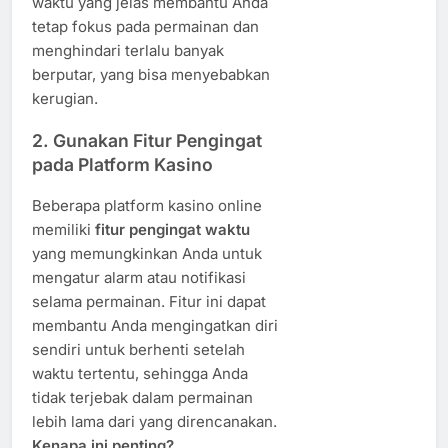
waktu yang jelas membantu Anda
tetap fokus pada permainan dan
menghindari terlalu banyak
berputar, yang bisa menyebabkan
kerugian.
2. Gunakan Fitur Pengingat
pada Platform Kasino
Beberapa platform kasino online
memiliki
fitur pengingat waktu
yang memungkinkan Anda untuk
mengatur alarm atau notifikasi
selama permainan. Fitur ini dapat
membantu Anda mengingatkan diri
sendiri untuk berhenti setelah
waktu tertentu, sehingga Anda
tidak terjebak dalam permainan
lebih lama dari yang direncanakan.
Kenapa ini penting?