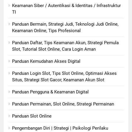
Keamanan Siber / Autentikasi & Identitas / Infrastruktur
TI
Panduan Bermain, Strategi Judi, Teknologi Judi Online,
Keamanan Online, Tips Profesional
Panduan Daftar, Tips Keamanan Akun, Strategi Pemula
Slot, Tutorial Slot Online, Cara Login Aman
Panduan Kemudahan Akses Digital
Panduan Login Slot, Tips Slot Online, Optimasi Akses
Situs, Strategi Slot Gacor, Keamanan Akun Slot
Panduan Pengguna & Keamanan Digital
Panduan Permainan, Slot Online, Strategi Permainan
Panduan Slot Online
Pengembangan Diri | Strategi | Psikologi Perilaku