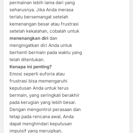
permainan lebih lama dari yang
seharusnya. Jika Anda merasa
terlalu bersemangat setelah
kemenangan besar atau frustrasi
setelah kekalahan, cobalah untuk
menenangkan diri
dan
mengingatkan diri Anda untuk
berhenti bermain pada waktu yang
telah ditentukan.
Kenapa ini penting?
Emosi seperti euforia atau
frustrasi bisa memengaruhi
keputusan Anda untuk terus
bermain, yang seringkali berakhir
pada kerugian yang lebih besar.
Dengan mengontrol perasaan dan
tetap pada rencana awal, Anda
dapat menghindari keputusan
impulsif yang merugikan.