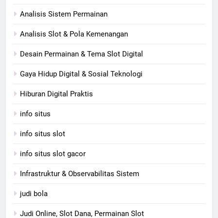
Analisis Sistem Permainan
Analisis Slot & Pola Kemenangan
Desain Permainan & Tema Slot Digital
Gaya Hidup Digital & Sosial Teknologi
Hiburan Digital Praktis
info situs
info situs slot
info situs slot gacor
Infrastruktur & Observabilitas Sistem
judi bola
Judi Online, Slot Dana, Permainan Slot