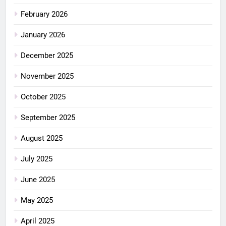
February 2026
January 2026
December 2025
November 2025
October 2025
September 2025
August 2025
July 2025
June 2025
May 2025
April 2025