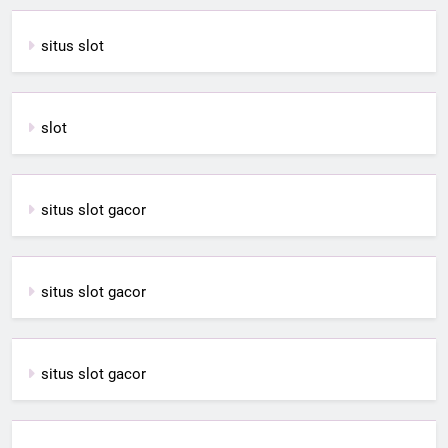
situs slot
slot
situs slot gacor
situs slot gacor
situs slot gacor