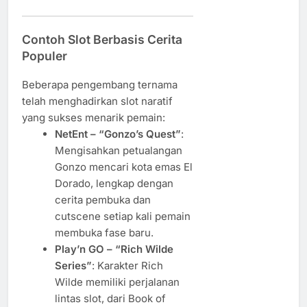
Contoh Slot Berbasis Cerita
Populer
Beberapa pengembang ternama
telah menghadirkan slot naratif
yang sukses menarik pemain:
NetEnt – “Gonzo’s Quest”
:
Mengisahkan petualangan
Gonzo mencari kota emas El
Dorado, lengkap dengan
cerita pembuka dan
cutscene setiap kali pemain
membuka fase baru.
Play’n GO – “Rich Wilde
Series”
: Karakter Rich
Wilde memiliki perjalanan
lintas slot, dari Book of