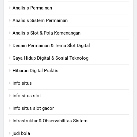
Analisis Permainan
Analisis Sistem Permainan
Analisis Slot & Pola Kemenangan
Desain Permainan & Tema Slot Digital
Gaya Hidup Digital & Sosial Teknologi
Hiburan Digital Praktis
info situs
info situs slot
info situs slot gacor
Infrastruktur & Observabilitas Sistem
judi bola