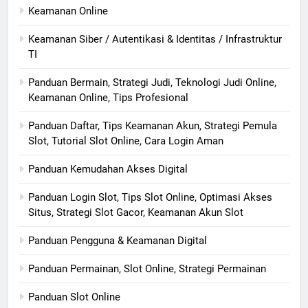
Keamanan Online
Keamanan Siber / Autentikasi & Identitas / Infrastruktur
TI
Panduan Bermain, Strategi Judi, Teknologi Judi Online,
Keamanan Online, Tips Profesional
Panduan Daftar, Tips Keamanan Akun, Strategi Pemula
Slot, Tutorial Slot Online, Cara Login Aman
Panduan Kemudahan Akses Digital
Panduan Login Slot, Tips Slot Online, Optimasi Akses
Situs, Strategi Slot Gacor, Keamanan Akun Slot
Panduan Pengguna & Keamanan Digital
Panduan Permainan, Slot Online, Strategi Permainan
Panduan Slot Online