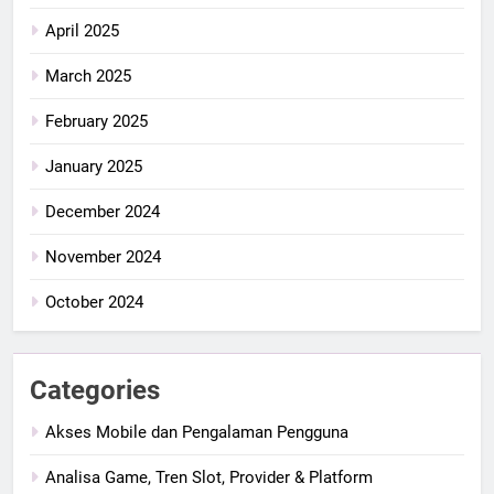
April 2025
March 2025
February 2025
January 2025
December 2024
November 2024
October 2024
Categories
Akses Mobile dan Pengalaman Pengguna
Analisa Game, Tren Slot, Provider & Platform