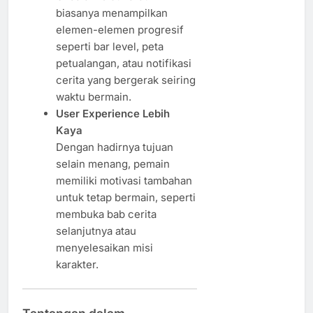
biasanya menampilkan
elemen-elemen progresif
seperti bar level, peta
petualangan, atau notifikasi
cerita yang bergerak seiring
waktu bermain.
User Experience Lebih
Kaya
Dengan hadirnya tujuan
selain menang, pemain
memiliki motivasi tambahan
untuk tetap bermain, seperti
membuka bab cerita
selanjutnya atau
menyelesaikan misi
karakter.