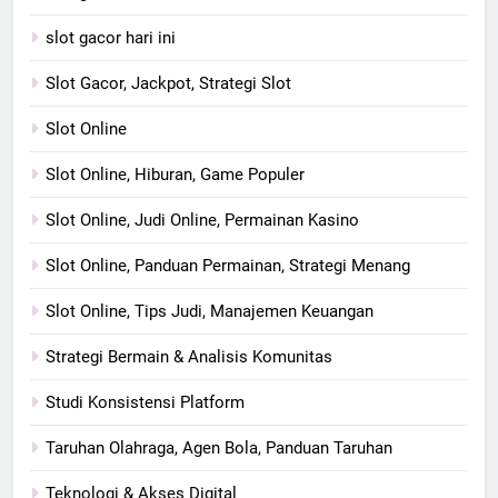
slot gacor hari ini
Slot Gacor, Jackpot, Strategi Slot
Slot Online
Slot Online, Hiburan, Game Populer
Slot Online, Judi Online, Permainan Kasino
Slot Online, Panduan Permainan, Strategi Menang
Slot Online, Tips Judi, Manajemen Keuangan
Strategi Bermain & Analisis Komunitas
Studi Konsistensi Platform
Taruhan Olahraga, Agen Bola, Panduan Taruhan
Teknologi & Akses Digital