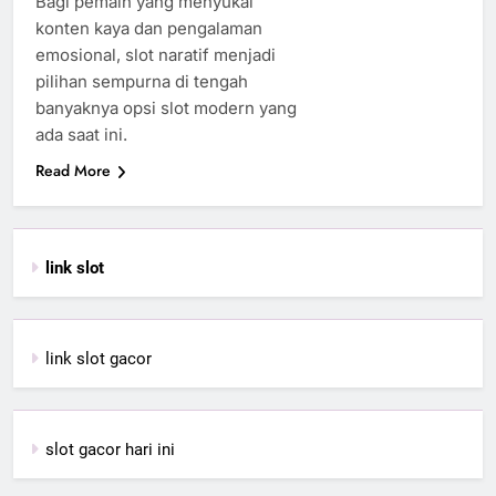
Bagi pemain yang menyukai
konten kaya dan pengalaman
emosional, slot naratif menjadi
pilihan sempurna di tengah
banyaknya opsi slot modern yang
ada saat ini.
Read More
link slot
link slot gacor
slot gacor hari ini