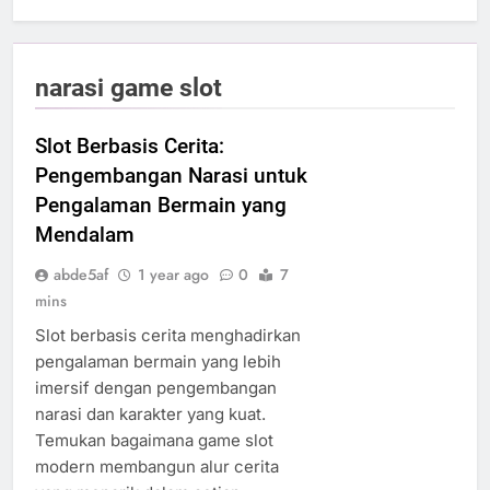
narasi game slot
Slot Berbasis Cerita:
Pengembangan Narasi untuk
Pengalaman Bermain yang
Mendalam
abde5af
1 year ago
0
7
mins
Slot berbasis cerita menghadirkan
pengalaman bermain yang lebih
imersif dengan pengembangan
narasi dan karakter yang kuat.
Temukan bagaimana game slot
modern membangun alur cerita