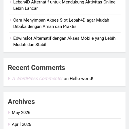
Lebah4D Alternatif untuk Mendukung Aktivitas Online
Lebih Lancar
Cara Menyimpan Akses Slot Lebah4D agar Mudah
Dibuka dengan Aman dan Praktis
Edwinslot Alternatif dengan Akses Mobile yang Lebih
Mudah dan Stabil
Recent Comments
A WordPress Commenter
on
Hello world!
Archives
May 2026
April 2026