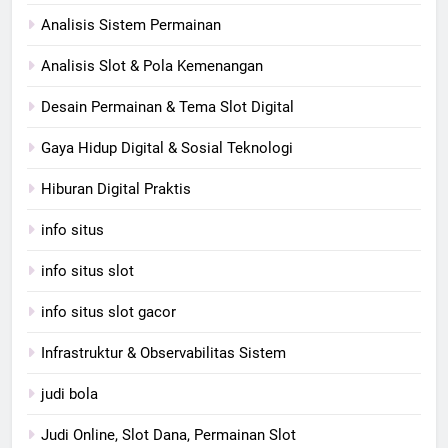
Analisis Sistem Permainan
Analisis Slot & Pola Kemenangan
Desain Permainan & Tema Slot Digital
Gaya Hidup Digital & Sosial Teknologi
Hiburan Digital Praktis
info situs
info situs slot
info situs slot gacor
Infrastruktur & Observabilitas Sistem
judi bola
Judi Online, Slot Dana, Permainan Slot