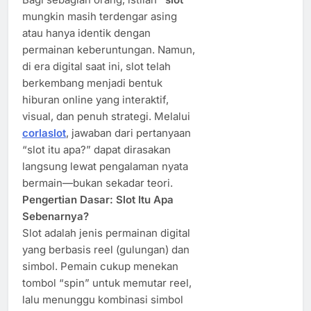
mungkin masih terdengar asing
atau hanya identik dengan
permainan keberuntungan. Namun,
di era digital saat ini, slot telah
berkembang menjadi bentuk
hiburan online yang interaktif,
visual, dan penuh strategi. Melalui
corlaslot
, jawaban dari pertanyaan
“slot itu apa?” dapat dirasakan
langsung lewat pengalaman nyata
bermain—bukan sekadar teori.
Pengertian Dasar: Slot Itu Apa
Sebenarnya?
Slot adalah jenis permainan digital
yang berbasis reel (gulungan) dan
simbol. Pemain cukup menekan
tombol “spin” untuk memutar reel,
lalu menunggu kombinasi simbol