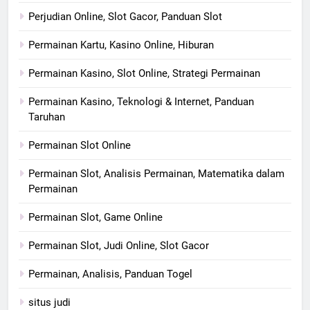
Perjudian Online, Slot Gacor, Panduan Slot
Permainan Kartu, Kasino Online, Hiburan
Permainan Kasino, Slot Online, Strategi Permainan
Permainan Kasino, Teknologi & Internet, Panduan
Taruhan
Permainan Slot Online
Permainan Slot, Analisis Permainan, Matematika dalam
Permainan
Permainan Slot, Game Online
Permainan Slot, Judi Online, Slot Gacor
Permainan, Analisis, Panduan Togel
situs judi