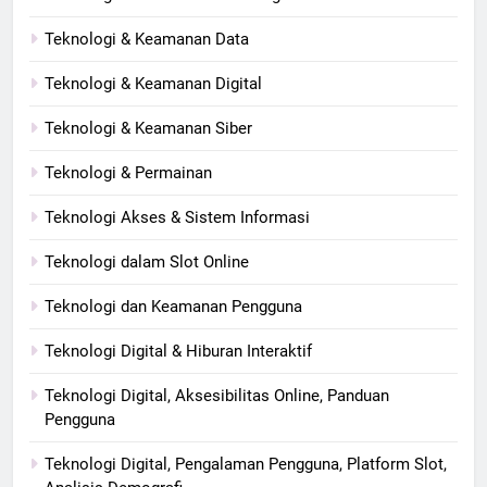
Teknologi & Keamanan Data
Teknologi & Keamanan Digital
Teknologi & Keamanan Siber
Teknologi & Permainan
Teknologi Akses & Sistem Informasi
Teknologi dalam Slot Online
Teknologi dan Keamanan Pengguna
Teknologi Digital & Hiburan Interaktif
Teknologi Digital, Aksesibilitas Online, Panduan
Pengguna
Teknologi Digital, Pengalaman Pengguna, Platform Slot,