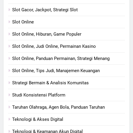
Slot Gacor, Jackpot, Strategi Slot
Slot Online
Slot Online, Hiburan, Game Populer
Slot Online, Judi Online, Permainan Kasino
Slot Online, Panduan Permainan, Strategi Menang
Slot Online, Tips Judi, Manajemen Keuangan
Strategi Bermain & Analisis Komunitas
Studi Konsistensi Platform
Taruhan Olahraga, Agen Bola, Panduan Taruhan
Teknologi & Akses Digital
Teknologi & Keamanan Akun Digital