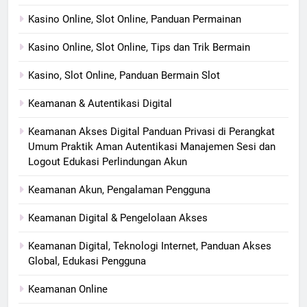
Kasino Online, Slot Online, Panduan Permainan
Kasino Online, Slot Online, Tips dan Trik Bermain
Kasino, Slot Online, Panduan Bermain Slot
Keamanan & Autentikasi Digital
Keamanan Akses Digital Panduan Privasi di Perangkat
Umum Praktik Aman Autentikasi Manajemen Sesi dan
Logout Edukasi Perlindungan Akun
Keamanan Akun, Pengalaman Pengguna
Keamanan Digital & Pengelolaan Akses
Keamanan Digital, Teknologi Internet, Panduan Akses
Global, Edukasi Pengguna
Keamanan Online