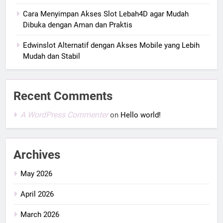
Cara Menyimpan Akses Slot Lebah4D agar Mudah
Dibuka dengan Aman dan Praktis
Edwinslot Alternatif dengan Akses Mobile yang Lebih
Mudah dan Stabil
Recent Comments
A WordPress Commenter
on
Hello world!
Archives
May 2026
April 2026
March 2026