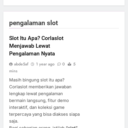
pengalaman slot
Slot Itu Apa? Corlaslot
Menjawab Lewat
Pengalaman Nyata
abde5af
1 year ago
0
5
mins
Masih bingung slot itu apa?
Corlaslot memberikan jawaban
lengkap lewat pengalaman
bermain langsung, fitur demo
interaktif, dan koleksi game
terpercaya yang bisa diakses siapa
saja.
Bagi sebagian orang, istilah
“slot”