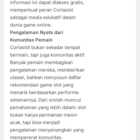
informasi ini dapat diakses gratis,
memperkuat peran Corlaslot
sebagai media edukatif dalam
dunia game online.
Pengalaman Nyata dari
Komunitas Pemain
Corlaslot bukan sekadar tempat
bermain, tapi juga komunitas aktif.
Banyak pemain membagikan
pengalaman mereka, memberikan
ulasan, bahkan menyusun daftar
rekomendasi game slot yang
menarik berdasarkan performa
sebenarnya. Dari sinilah muncul
pemahaman yang lebih dalam: slot
bukan hanya permainan mesin
acak, tapi bisa menjadi
pengalaman menyenangkan yang
mempererat komunitas.