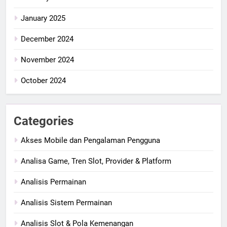
January 2025
December 2024
November 2024
October 2024
Categories
Akses Mobile dan Pengalaman Pengguna
Analisa Game, Tren Slot, Provider & Platform
Analisis Permainan
Analisis Sistem Permainan
Analisis Slot & Pola Kemenangan