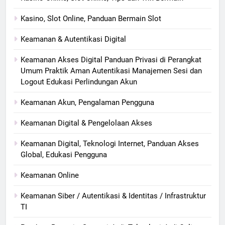
Kasino, Slot Online, Panduan Bermain Slot
Keamanan & Autentikasi Digital
Keamanan Akses Digital Panduan Privasi di Perangkat
Umum Praktik Aman Autentikasi Manajemen Sesi dan
Logout Edukasi Perlindungan Akun
Keamanan Akun, Pengalaman Pengguna
Keamanan Digital & Pengelolaan Akses
Keamanan Digital, Teknologi Internet, Panduan Akses
Global, Edukasi Pengguna
Keamanan Online
Keamanan Siber / Autentikasi & Identitas / Infrastruktur
TI