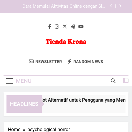
Lebah4D secara Lebih Terarah
Skip
Lebah4D Alternatif untuk Mendukung Aktivitas
to
Online Lebih Lancar
content
Cara Menyimpan Akses Slot Lebah4D agar Mudah
Dibuka dengan Aman dan Praktis
Panduan Edwinslot Alternatif untuk Pengguna
yang Mengutamakan Kemudahan dan Akses
Praktis
Cara Memulai Aktivitas Online dengan Slot
Lebah4D secara Lebih Terarah
Tienda Krona
Dapatkan Produk Berkualitas Untuk
Lebah4D Alternatif untuk Mendukung Aktivitas
NEWSLETTER
RANDOM NEWS
Online Lebih Lancar
Kebutuhan Anda Di Tienda Krona. Toko
Dengan Berbagai Pilihan Produk
Cara Menyimpan Akses Slot Lebah4D agar Mudah
Dibuka dengan Aman dan Praktis
MENU
Menarik.
Panduan Edwinslot Alternatif untuk Pengguna yang Menguta
HEADLINES
3 Months Ago
Home
psychological horror