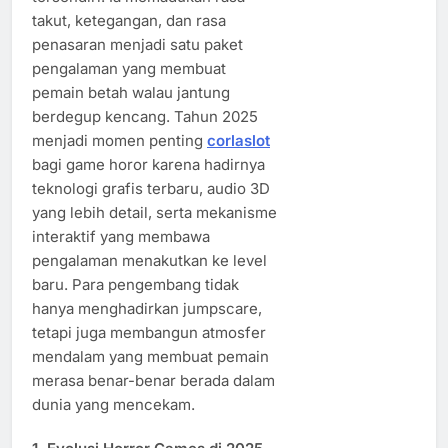
takut, ketegangan, dan rasa
penasaran menjadi satu paket
pengalaman yang membuat
pemain betah walau jantung
berdegup kencang. Tahun 2025
menjadi momen penting
corlaslot
bagi game horor karena hadirnya
teknologi grafis terbaru, audio 3D
yang lebih detail, serta mekanisme
interaktif yang membawa
pengalaman menakutkan ke level
baru. Para pengembang tidak
hanya menghadirkan jumpscare,
tetapi juga membangun atmosfer
mendalam yang membuat pemain
merasa benar-benar berada dalam
dunia yang mencekam.