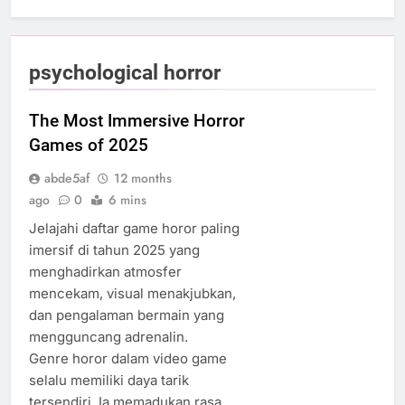
psychological horror
The Most Immersive Horror
Games of 2025
abde5af
12 months
ago
0
6 mins
Jelajahi daftar game horor paling
imersif di tahun 2025 yang
menghadirkan atmosfer
mencekam, visual menakjubkan,
dan pengalaman bermain yang
mengguncang adrenalin.
Genre horor dalam video game
selalu memiliki daya tarik
tersendiri. Ia memadukan rasa