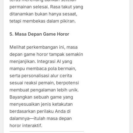
permainan selesai. Rasa takut yang
ditanamkan bukan hanya sesaat,
tetapi membekas dalam pikiran.
5. Masa Depan Game Horor
Melihat perkembangan ini, masa
depan game horor tampak semakin
menjanjikan. Integrasi AI yang
mampu membaca pola bermain,
serta personalisasi alur cerita
sesuai reaksi pemain, berpotensi
membuat pengalaman lebih unik.
Bayangkan sebuah game yang
menyesuaikan jenis ketakutan
berdasarkan perilaku Anda di
dalamnya—itulah masa depan
horor interaktif.