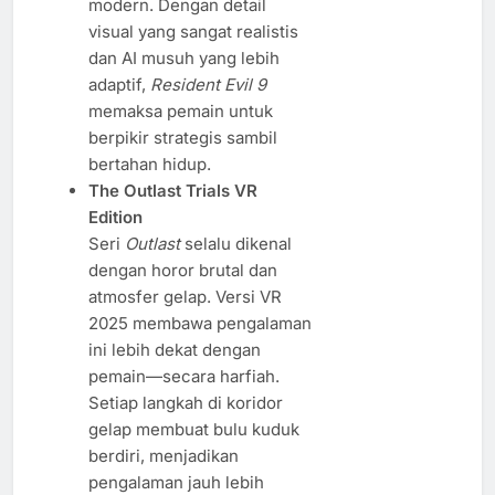
modern. Dengan detail
visual yang sangat realistis
dan AI musuh yang lebih
adaptif,
Resident Evil 9
memaksa pemain untuk
berpikir strategis sambil
bertahan hidup.
The Outlast Trials VR
Edition
Seri
Outlast
selalu dikenal
dengan horor brutal dan
atmosfer gelap. Versi VR
2025 membawa pengalaman
ini lebih dekat dengan
pemain—secara harfiah.
Setiap langkah di koridor
gelap membuat bulu kuduk
berdiri, menjadikan
pengalaman jauh lebih