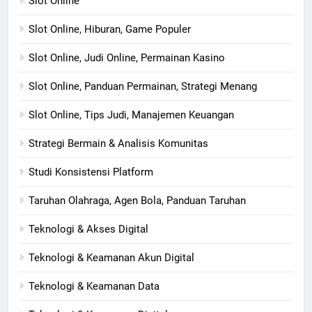
Slot Online
Slot Online, Hiburan, Game Populer
Slot Online, Judi Online, Permainan Kasino
Slot Online, Panduan Permainan, Strategi Menang
Slot Online, Tips Judi, Manajemen Keuangan
Strategi Bermain & Analisis Komunitas
Studi Konsistensi Platform
Taruhan Olahraga, Agen Bola, Panduan Taruhan
Teknologi & Akses Digital
Teknologi & Keamanan Akun Digital
Teknologi & Keamanan Data