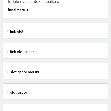
terlalu nyata untuk diabaikan.
Read More
link slot
link slot gacor
slot gacor hari ini
slot gacor