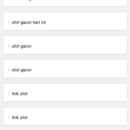
slot gacor hari ini
slot gacor
slot gacor
link slot
link slot