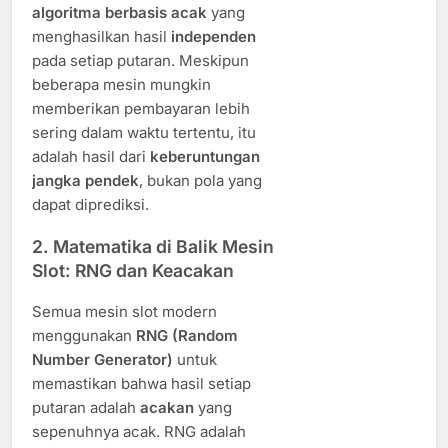
algoritma berbasis acak
yang
menghasilkan hasil
independen
pada setiap putaran. Meskipun
beberapa mesin mungkin
memberikan pembayaran lebih
sering dalam waktu tertentu, itu
adalah hasil dari
keberuntungan
jangka pendek
, bukan pola yang
dapat diprediksi.
2.
Matematika di Balik Mesin
Slot: RNG dan Keacakan
Semua mesin slot modern
menggunakan
RNG (Random
Number Generator)
untuk
memastikan bahwa hasil setiap
putaran adalah
acakan
yang
sepenuhnya acak. RNG adalah