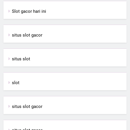
Slot gacor hari ini
situs slot gacor
situs slot
slot
situs slot gacor