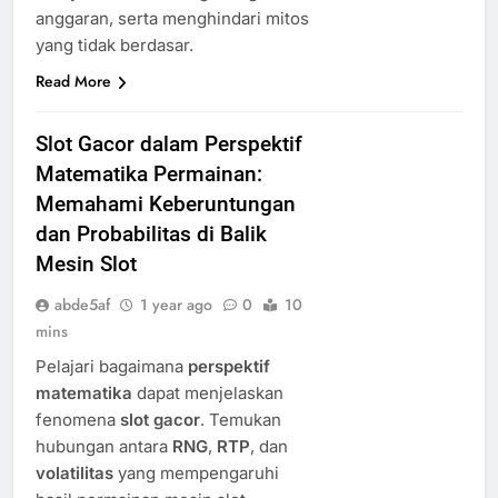
anggaran, serta menghindari mitos
yang tidak berdasar.
Read More
Slot Gacor dalam Perspektif
Matematika Permainan:
Memahami Keberuntungan
dan Probabilitas di Balik
Mesin Slot
abde5af
1 year ago
0
10
mins
Pelajari bagaimana
perspektif
matematika
dapat menjelaskan
fenomena
slot gacor
. Temukan
hubungan antara
RNG
,
RTP
, dan
volatilitas
yang mempengaruhi