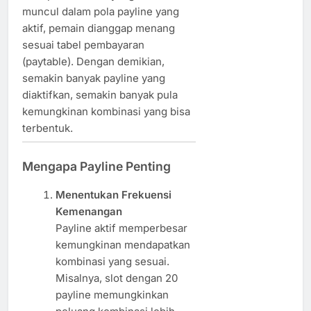
muncul dalam pola payline yang
aktif, pemain dianggap menang
sesuai tabel pembayaran
(paytable). Dengan demikian,
semakin banyak payline yang
diaktifkan, semakin banyak pula
kemungkinan kombinasi yang bisa
terbentuk.
Mengapa Payline Penting
Menentukan Frekuensi
Kemenangan
Payline aktif memperbesar
kemungkinan mendapatkan
kombinasi yang sesuai.
Misalnya, slot dengan 20
payline memungkinkan