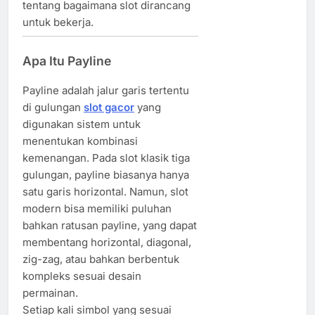
tentang bagaimana slot dirancang
untuk bekerja.
Apa Itu Payline
Payline adalah jalur garis tertentu
di gulungan
slot gacor
yang
digunakan sistem untuk
menentukan kombinasi
kemenangan. Pada slot klasik tiga
gulungan, payline biasanya hanya
satu garis horizontal. Namun, slot
modern bisa memiliki puluhan
bahkan ratusan payline, yang dapat
membentang horizontal, diagonal,
zig-zag, atau bahkan berbentuk
kompleks sesuai desain
permainan.
Setiap kali simbol yang sesuai