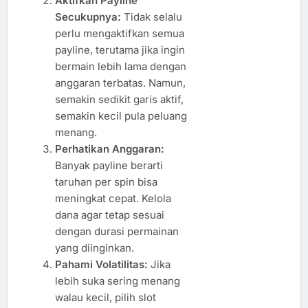
Aktifkan Payline
Secukupnya:
Tidak selalu
perlu mengaktifkan semua
payline, terutama jika ingin
bermain lebih lama dengan
anggaran terbatas. Namun,
semakin sedikit garis aktif,
semakin kecil pula peluang
menang.
Perhatikan Anggaran:
Banyak payline berarti
taruhan per spin bisa
meningkat cepat. Kelola
dana agar tetap sesuai
dengan durasi permainan
yang diinginkan.
Pahami Volatilitas:
Jika
lebih suka sering menang
walau kecil, pilih slot