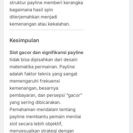
struktur payline memberi kerangka
bagaimana hasil spin
diterjemahkan menjadi
kemenangan atau kekalahan.
Kesimpulan
Slot gacor dan signifikansi payline
tidak bisa dipisahkan dari desain
matematika permainan. Payline
adalah faktor teknis yang sangat
memengaruhi frekuensi
kemenangan, besarnya
pembayaran, dan persepsi “gacor”
yang sering dibicarakan.
Pemahaman mendalam tentang
payline membantu pemain menilai
slot secara lebih objektif,
menyesuaikan strategi dengan