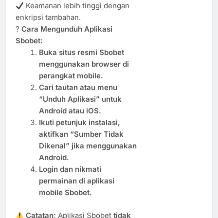
Keamanan lebih tinggi dengan
enkripsi tambahan.
?
Cara Mengunduh Aplikasi
Sbobet:
Buka situs resmi Sbobet
menggunakan browser di
perangkat mobile.
Cari tautan atau menu
“Unduh Aplikasi” untuk
Android atau iOS.
Ikuti petunjuk instalasi,
aktifkan “Sumber Tidak
Dikenal” jika menggunakan
Android.
Login dan nikmati
permainan di aplikasi
mobile Sbobet.
Catatan:
Aplikasi Sbobet
tidak