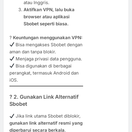
atau Inggris.
Aktifkan VPN, lalu buka
browser atau aplikasi
Sbobet seperti biasa.
?
Keuntungan menggunakan VPN:
Bisa mengakses Sbobet dengan
aman dan tanpa blokir.
Menjaga privasi data pengguna.
Bisa digunakan di berbagai
perangkat, termasuk Android dan
iOS.
? 2. Gunakan Link Alternatif
Sbobet
Jika link utama Sbobet diblokir,
gunakan link alternatif resmi yang
diperbarui secara berkala
.