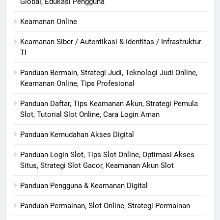
Global, Edukasi Pengguna
Keamanan Online
Keamanan Siber / Autentikasi & Identitas / Infrastruktur
TI
Panduan Bermain, Strategi Judi, Teknologi Judi Online,
Keamanan Online, Tips Profesional
Panduan Daftar, Tips Keamanan Akun, Strategi Pemula
Slot, Tutorial Slot Online, Cara Login Aman
Panduan Kemudahan Akses Digital
Panduan Login Slot, Tips Slot Online, Optimasi Akses
Situs, Strategi Slot Gacor, Keamanan Akun Slot
Panduan Pengguna & Keamanan Digital
Panduan Permainan, Slot Online, Strategi Permainan