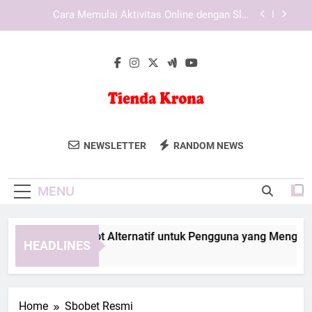
Skip
Lebah4D Alternatif untuk Mendukung Aktivitas
to
Online Lebih Lancar
content
Cara Menyimpan Akses Slot Lebah4D agar Mudah
Dibuka dengan Aman dan Praktis
Panduan Edwinslot Alternatif untuk Pengguna
yang Mengutamakan Kemudahan dan Akses
Praktis
Cara Memulai Aktivitas Online dengan Slot
Lebah4D secara Lebih Terarah
Tienda Krona
Dapatkan Produk Berkualitas Untuk
Lebah4D Alternatif untuk Mendukung Aktivitas
NEWSLETTER
RANDOM NEWS
Online Lebih Lancar
Kebutuhan Anda Di Tienda Krona. Toko
Cara Menyimpan Akses Slot Lebah4D agar Mudah
Dengan Berbagai Pilihan Produk
Dibuka dengan Aman dan Praktis
MENU
Menarik.
anduan Edwinslot Alternatif untuk Pengguna yang Mengutam
HEADLINES
Months Ago
Home
Sbobet Resmi