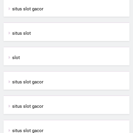
situs slot gacor
situs slot
slot
situs slot gacor
situs slot gacor
situs slot gacor