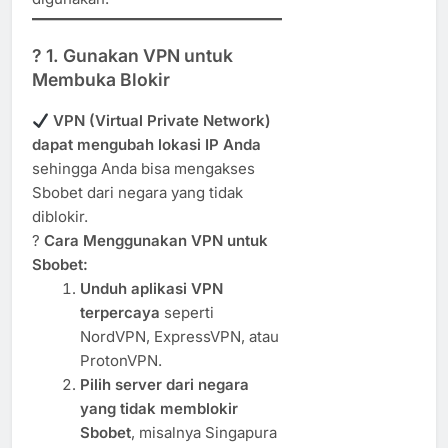
? 1. Gunakan VPN untuk
Membuka Blokir
VPN (Virtual Private Network)
dapat mengubah lokasi IP Anda
sehingga Anda bisa mengakses
Sbobet dari negara yang tidak
diblokir.
?
Cara Menggunakan VPN untuk
Sbobet:
Unduh aplikasi VPN
terpercaya
seperti
NordVPN, ExpressVPN, atau
ProtonVPN.
Pilih server dari negara
yang tidak memblokir
Sbobet
, misalnya Singapura