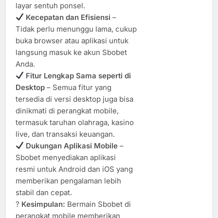
layar sentuh ponsel.
Kecepatan dan Efisiensi
–
Tidak perlu menunggu lama, cukup
buka browser atau aplikasi untuk
langsung masuk ke akun Sbobet
Anda.
Fitur Lengkap Sama seperti di
Desktop
– Semua fitur yang
tersedia di versi desktop juga bisa
dinikmati di perangkat mobile,
termasuk taruhan olahraga, kasino
live, dan transaksi keuangan.
Dukungan Aplikasi Mobile
–
Sbobet menyediakan aplikasi
resmi untuk Android dan iOS yang
memberikan pengalaman lebih
stabil dan cepat.
?
Kesimpulan:
Bermain Sbobet di
perangkat mobile memberikan