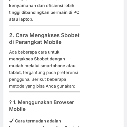
kenyamanan dan efisiensi lebih
tinggi dibandingkan bermain di PC
atau laptop
.
2. Cara Mengakses Sbobet
di Perangkat Mobile
Ada beberapa cara
untuk
mengakses Sbobet dengan
mudah melalui smartphone atau
tablet
, tergantung pada preferensi
pengguna. Berikut beberapa
metode yang bisa Anda gunakan:
? 1. Menggunakan Browser
Mobile
Cara termudah adalah