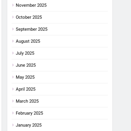
November 2025
October 2025
September 2025
August 2025
July 2025
June 2025
May 2025
April 2025
March 2025
February 2025
January 2025