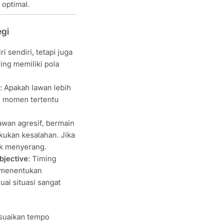
optimal.
egi
 sendiri, tetapi juga
ing memiliki pola
: Apakah lawan lebih
u momen tertentu
lawan agresif, bermain
kukan kesalahan. Jika
k menyerang.
bjective
: Timing
a menentukan
ai situasi sangat
suaikan tempo