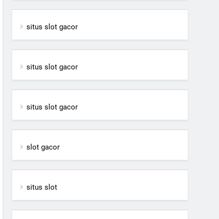
situs slot gacor
situs slot gacor
situs slot gacor
slot gacor
situs slot