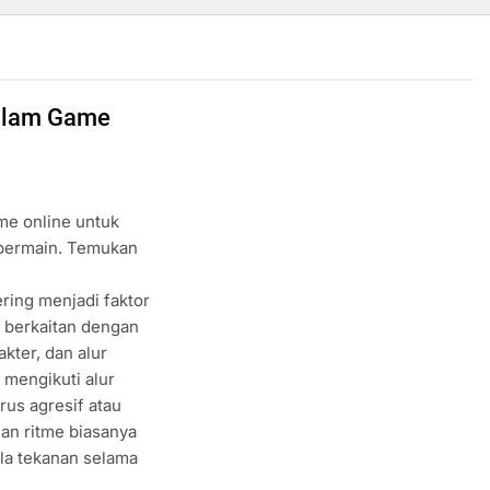
dalam Game
me online untuk
 bermain. Temukan
ring menjadi faktor
 berkaitan dengan
kter, dan alur
 mengikuti alur
us agresif atau
an ritme biasanya
la tekanan selama