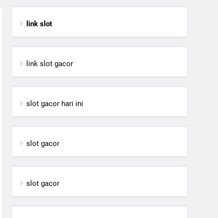
link slot
link slot gacor
slot gacor hari ini
slot gacor
slot gacor