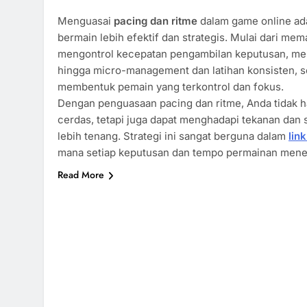
Menguasai
pacing dan ritme
dalam game online ada
bermain lebih efektif dan strategis. Mulai dari me
mengontrol kecepatan pengambilan keputusan, me
hingga micro-management dan latihan konsisten, s
membentuk pemain yang terkontrol dan fokus.
Dengan penguasaan pacing dan ritme, Anda tidak h
cerdas, tetapi juga dapat menghadapi tekanan dan s
lebih tenang. Strategi ini sangat berguna dalam
lin
mana setiap keputusan dan tempo permainan menent
Read More