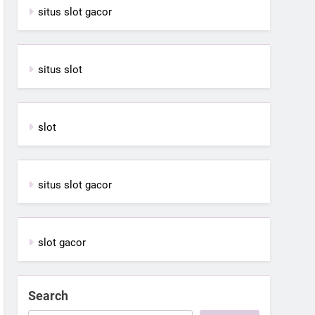
situs slot gacor
situs slot
slot
situs slot gacor
slot gacor
Search