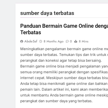
sumber daya terbatas
Panduan Bermain Game Online deng
Terbatas
Abde5af
8 Months Ago
0
8 Mins
Meningkatkan pengalaman bermain game online m
sumber daya terbatas. Temukan tips dan trik untu
perangkat dan koneksi agar tetap bisa bersaing.
Bermain game online bisa menjadi pengalaman yang 
semua orang memiliki perangkat dengan spesifikasi
internet cepat. Meskipun sumber daya terbatas bis
Anda tetap bisa menikmati game online dan bahkan
pemain lain. Dalam artikel ini, kami akan memberik
untuk membantu Anda bermain game online mesk
perangkat dan sumber daya yang terbatas.