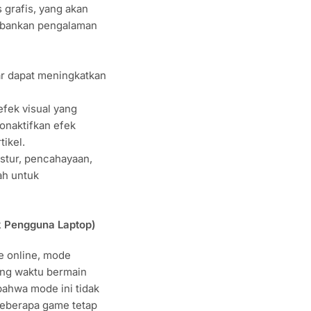
 grafis, yang akan
bankan pengalaman
ar dapat meningkatkan
efek visual yang
onaktifkan efek
tikel.
kstur, pencahayaan,
ah untuk
 Pengguna Laptop)
e online, mode
ng waktu bermain
bahwa mode ini tidak
Beberapa game tetap