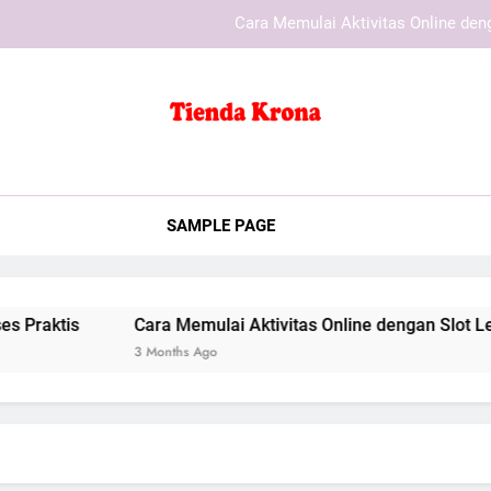
Cara Memulai Aktivitas Online den
Lebah4D Alternatif untuk Me
Cara Menyimpan Akses Slot Lebah4D agar M
nda Krona
Panduan Edwinslot Alternatif untuk Pengguna yang Mengu
Produk Berkualitas Untuk Kebutuhan Anda Di Tienda Krona. Tok
Cara Memulai Aktivitas Online den
SAMPLE PAGE
Lebah4D Alternatif untuk Me
Cara Menyimpan Akses Slot Lebah4D agar M
Cara Memulai Aktivitas Online dengan Slot Lebah4D seca
3 Months Ago