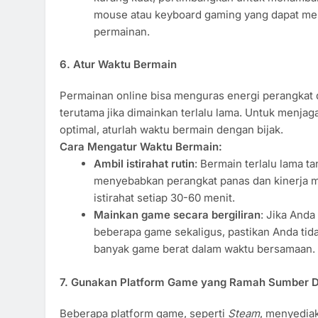
mouse atau keyboard gaming yang dapat men
permainan.
6.
Atur Waktu Bermain
Permainan online bisa menguras energi perangkat d
terutama jika dimainkan terlalu lama. Untuk menja
optimal, aturlah waktu bermain dengan bijak.
Cara Mengatur Waktu Bermain:
Ambil istirahat rutin
: Bermain terlalu lama ta
menyebabkan perangkat panas dan kinerja 
istirahat setiap 30-60 menit.
Mainkan game secara bergiliran
: Jika Anda
beberapa game sekaligus, pastikan Anda tida
banyak game berat dalam waktu bersamaan.
7.
Gunakan Platform Game yang Ramah Sumber 
Beberapa platform game, seperti
Steam
, menyedia