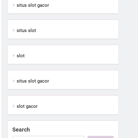
situs slot gacor
situs slot
slot
situs slot gacor
slot gacor
Search