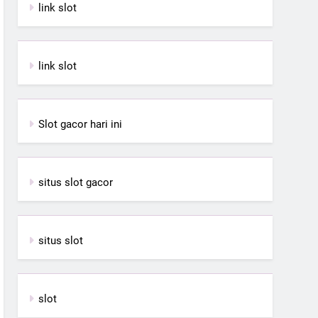
link slot
link slot
Slot gacor hari ini
situs slot gacor
situs slot
slot