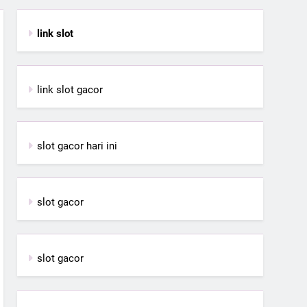
link slot
link slot gacor
slot gacor hari ini
slot gacor
slot gacor