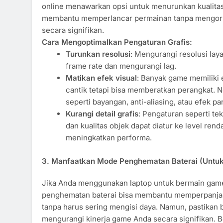
online menawarkan opsi untuk menurunkan kualitas
membantu memperlancar permainan tanpa mengor
secara signifikan.
Cara Mengoptimalkan Pengaturan Grafis:
Turunkan resolusi
: Mengurangi resolusi lay
frame rate dan mengurangi lag.
Matikan efek visual
: Banyak game memiliki 
cantik tetapi bisa memberatkan perangkat. N
seperti bayangan, anti-aliasing, atau efek par
Kurangi detail grafis
: Pengaturan seperti te
dan kualitas objek dapat diatur ke level rend
meningkatkan performa.
3.
Manfaatkan Mode Penghematan Baterai (Untuk
Jika Anda menggunakan laptop untuk bermain gam
penghematan baterai bisa membantu memperpanja
tanpa harus sering mengisi daya. Namun, pastikan 
mengurangi kinerja game Anda secara signifikan. 