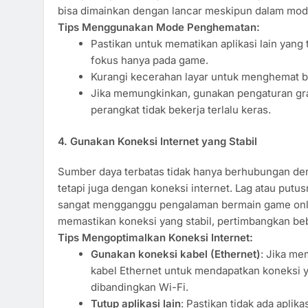
bisa dimainkan dengan lancar meskipun dalam mo
Tips Menggunakan Mode Penghematan:
Pastikan untuk mematikan aplikasi lain yang 
fokus hanya pada game.
Kurangi kecerahan layar untuk menghemat ba
Jika memungkinkan, gunakan pengaturan graf
perangkat tidak bekerja terlalu keras.
4.
Gunakan Koneksi Internet yang Stabil
Sumber daya terbatas tidak hanya berhubungan de
tetapi juga dengan koneksi internet. Lag atau putus
sangat mengganggu pengalaman bermain game onl
memastikan koneksi yang stabil, pertimbangkan beb
Tips Mengoptimalkan Koneksi Internet:
Gunakan koneksi kabel (Ethernet)
: Jika m
kabel Ethernet untuk mendapatkan koneksi ya
dibandingkan Wi-Fi.
Tutup aplikasi lain
: Pastikan tidak ada aplika