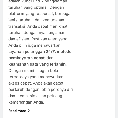
adalah kunci untuk pengalaman
taruhan yang optimal. Dengan
platform yang responsif, berbagai
jenis taruhan, dan kemudahan
transaksi, Anda dapat menikmati
taruhan dengan nyaman, aman,
dan efisien. Pastikan agen yang
Anda pilih juga menawarkan
layanan pelanggan 24/7
,
metode
pembayaran cepat
, dan
keamanan data yang terjamin
.
Dengan memilih agen bola
terpercaya yang menawarkan
akses cepat, Anda akan dapat
bertaruh dengan lebih percaya diri
dan memaksimalkan peluang
kemenangan Anda.
Read More