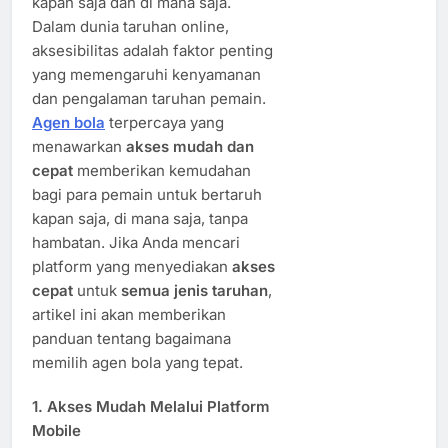
kapan saja dan di mana saja.
Dalam dunia taruhan online,
aksesibilitas adalah faktor penting
yang memengaruhi kenyamanan
dan pengalaman taruhan pemain.
Agen bola
terpercaya yang
menawarkan
akses mudah dan
cepat
memberikan kemudahan
bagi para pemain untuk bertaruh
kapan saja, di mana saja, tanpa
hambatan. Jika Anda mencari
platform yang menyediakan
akses
cepat
untuk
semua jenis taruhan
,
artikel ini akan memberikan
panduan tentang bagaimana
memilih agen bola yang tepat.
1.
Akses Mudah Melalui Platform
Mobile