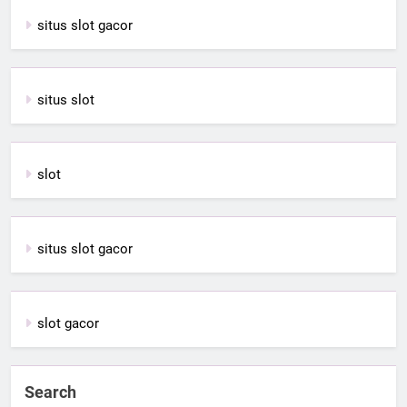
situs slot gacor
situs slot
slot
situs slot gacor
slot gacor
Search