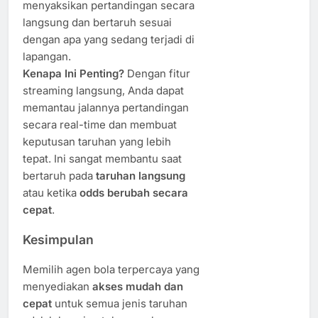
menyaksikan pertandingan secara
langsung dan bertaruh sesuai
dengan apa yang sedang terjadi di
lapangan.
Kenapa Ini Penting?
Dengan fitur
streaming langsung, Anda dapat
memantau jalannya pertandingan
secara real-time dan membuat
keputusan taruhan yang lebih
tepat. Ini sangat membantu saat
bertaruh pada
taruhan langsung
atau ketika
odds berubah secara
cepat
.
Kesimpulan
Memilih agen bola terpercaya yang
menyediakan
akses mudah dan
cepat
untuk semua jenis taruhan