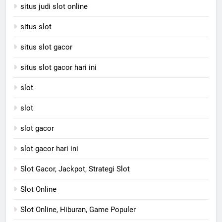
situs judi slot online
situs slot
situs slot gacor
situs slot gacor hari ini
slot
slot
slot gacor
slot gacor hari ini
Slot Gacor, Jackpot, Strategi Slot
Slot Online
Slot Online, Hiburan, Game Populer