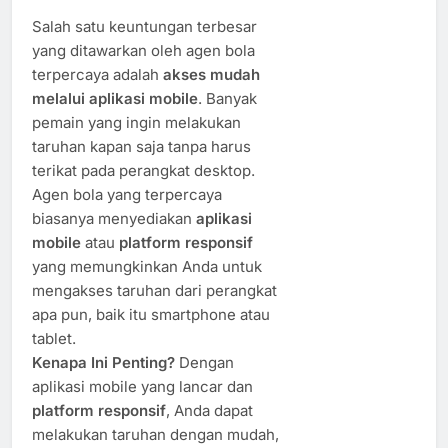
Salah satu keuntungan terbesar
yang ditawarkan oleh agen bola
terpercaya adalah
akses mudah
melalui aplikasi mobile
. Banyak
pemain yang ingin melakukan
taruhan kapan saja tanpa harus
terikat pada perangkat desktop.
Agen bola yang terpercaya
biasanya menyediakan
aplikasi
mobile
atau
platform responsif
yang memungkinkan Anda untuk
mengakses taruhan dari perangkat
apa pun, baik itu smartphone atau
tablet.
Kenapa Ini Penting?
Dengan
aplikasi mobile yang lancar dan
platform responsif
, Anda dapat
melakukan taruhan dengan mudah,