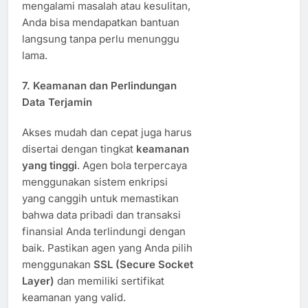
mengalami masalah atau kesulitan,
Anda bisa mendapatkan bantuan
langsung tanpa perlu menunggu
lama.
7.
Keamanan dan Perlindungan
Data Terjamin
Akses mudah dan cepat juga harus
disertai dengan tingkat
keamanan
yang tinggi
. Agen bola terpercaya
menggunakan sistem enkripsi
yang canggih untuk memastikan
bahwa data pribadi dan transaksi
finansial Anda terlindungi dengan
baik. Pastikan agen yang Anda pilih
menggunakan
SSL (Secure Socket
Layer)
dan memiliki sertifikat
keamanan yang valid.