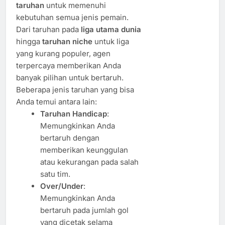
taruhan
untuk memenuhi
kebutuhan semua jenis pemain.
Dari taruhan pada
liga utama dunia
hingga
taruhan niche
untuk liga
yang kurang populer, agen
terpercaya memberikan Anda
banyak pilihan untuk bertaruh.
Beberapa jenis taruhan yang bisa
Anda temui antara lain:
Taruhan Handicap
:
Memungkinkan Anda
bertaruh dengan
memberikan keunggulan
atau kekurangan pada salah
satu tim.
Over/Under
:
Memungkinkan Anda
bertaruh pada jumlah gol
yang dicetak selama