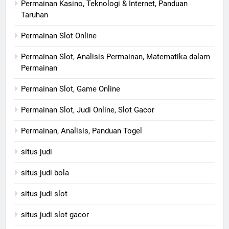
Permainan Kasino, Teknologi & Internet, Panduan
Taruhan
Permainan Slot Online
Permainan Slot, Analisis Permainan, Matematika dalam
Permainan
Permainan Slot, Game Online
Permainan Slot, Judi Online, Slot Gacor
Permainan, Analisis, Panduan Togel
situs judi
situs judi bola
situs judi slot
situs judi slot gacor