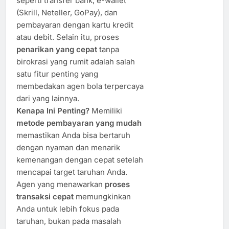
seperti transfer bank, e-wallet
(Skrill, Neteller, GoPay), dan
pembayaran dengan kartu kredit
atau debit. Selain itu, proses
penarikan yang cepat
tanpa
birokrasi yang rumit adalah salah
satu fitur penting yang
membedakan agen bola terpercaya
dari yang lainnya.
Kenapa Ini Penting?
Memiliki
metode pembayaran yang mudah
memastikan Anda bisa bertaruh
dengan nyaman dan menarik
kemenangan dengan cepat setelah
mencapai target taruhan Anda.
Agen yang menawarkan
proses
transaksi cepat
memungkinkan
Anda untuk lebih fokus pada
taruhan, bukan pada masalah