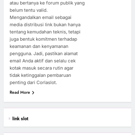
atau bertanya ke forum publik yang
belum tentu valid.
Mengandalkan email sebagai
media distribusi link bukan hanya
tentang kemudahan teknis, tetapi
juga bentuk komitmen terhadap
keamanan dan kenyamanan
pengguna. Jadi, pastikan alamat
email Anda aktif dan selalu cek
kotak masuk secara rutin agar
tidak ketinggalan pembaruan
penting dari Corlaslot.
Read More
link slot