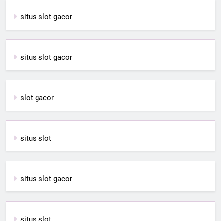
situs slot gacor
situs slot gacor
slot gacor
situs slot
situs slot gacor
situs slot