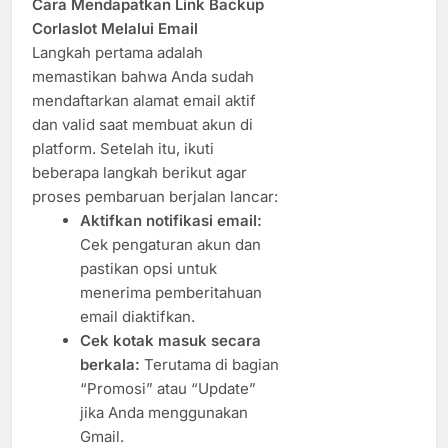
Cara Mendapatkan Link Backup
Corlaslot Melalui Email
Langkah pertama adalah
memastikan bahwa Anda sudah
mendaftarkan alamat email aktif
dan valid saat membuat akun di
platform. Setelah itu, ikuti
beberapa langkah berikut agar
proses pembaruan berjalan lancar:
Aktifkan notifikasi email:
Cek pengaturan akun dan
pastikan opsi untuk
menerima pemberitahuan
email diaktifkan.
Cek kotak masuk secara
berkala:
Terutama di bagian
“Promosi” atau “Update”
jika Anda menggunakan
Gmail.