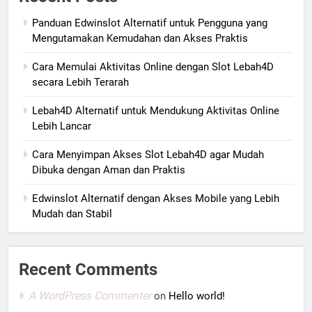
Panduan Edwinslot Alternatif untuk Pengguna yang
Mengutamakan Kemudahan dan Akses Praktis
Cara Memulai Aktivitas Online dengan Slot Lebah4D
secara Lebih Terarah
Lebah4D Alternatif untuk Mendukung Aktivitas Online
Lebih Lancar
Cara Menyimpan Akses Slot Lebah4D agar Mudah
Dibuka dengan Aman dan Praktis
Edwinslot Alternatif dengan Akses Mobile yang Lebih
Mudah dan Stabil
Recent Comments
A WordPress Commenter
on
Hello world!