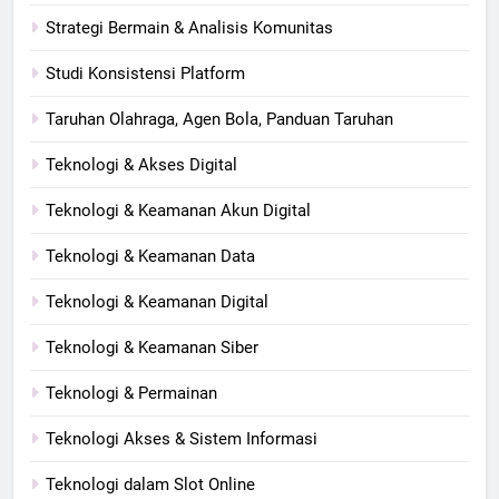
Strategi Bermain & Analisis Komunitas
Studi Konsistensi Platform
Taruhan Olahraga, Agen Bola, Panduan Taruhan
Teknologi & Akses Digital
Teknologi & Keamanan Akun Digital
Teknologi & Keamanan Data
Teknologi & Keamanan Digital
Teknologi & Keamanan Siber
Teknologi & Permainan
Teknologi Akses & Sistem Informasi
Teknologi dalam Slot Online