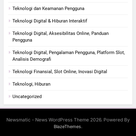
Teknologi dan Keamanan Pengguna
Teknologi Digital & Hiburan Interaktif
Teknologi Digital, Aksesibilitas Online, Panduan
Pengguna
Teknologi Digital, Pengalaman Pengguna, Platform Slot,
Analisis Demografi
Teknologi Finansial, Slot Online, Inovasi Digital
Teknologi, Hiburan
Uncategorized
Newsmatic - News WordPress Theme 2026. Powered By
.
BlazeThemes