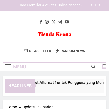
Lebah4D secara Lebih Terarah
Skip
Lebah4D Alternatif untuk Mendukung Aktivitas
to
Online Lebih Lancar
content
Cara Menyimpan Akses Slot Lebah4D agar Mudah
Dibuka dengan Aman dan Praktis
Panduan Edwinslot Alternatif untuk Pengguna
yang Mengutamakan Kemudahan dan Akses
Praktis
Cara Memulai Aktivitas Online dengan Slot
Lebah4D secara Lebih Terarah
Tienda Krona
Dapatkan Produk Berkualitas Untuk
Lebah4D Alternatif untuk Mendukung Aktivitas
NEWSLETTER
RANDOM NEWS
Kebutuhan Anda Di Tienda Krona. Toko
Online Lebih Lancar
Dengan Berbagai Pilihan Produk
Cara Menyimpan Akses Slot Lebah4D agar Mudah
Dibuka dengan Aman dan Praktis
MENU
Menarik.
Panduan Edwinslot Alternatif untuk Pengguna yang Menguta
HEADLINES
3 Months Ago
Home
update link harian