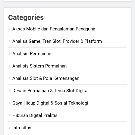
Categories
Akses Mobile dan Pengalaman Pengguna
Analisa Game, Tren Slot, Provider & Platform
Analisis Permainan
Analisis Sistem Permainan
Analisis Slot & Pola Kemenangan
Desain Permainan & Tema Slot Digital
Gaya Hidup Digital & Sosial Teknologi
Hiburan Digital Praktis
info situs