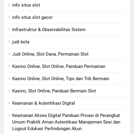
info situs slot
info situs slot gacor
Infrastruktur & Observabilitas Sistem
judi bola
Judi Online, Slot Dana, Permainan Slot
Kasino Online, Slot Online, Panduan Permainan
Kasino Online, Slot Online, Tips dan Trik Bermain
Kasino, Slot Online, Panduan Bermain Slot
Keamanan & Autentikasi Digital
Keamanan Akses Digital Panduan Privasi di Perangkat
Umum Praktik Aman Autentikasi Manajemen Sesi dan
Logout Edukasi Perlindungan Akun