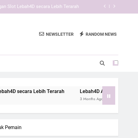
gan Slot Lebah4D secara Lebih Terarah
ndukung Aktivitas Online Lebih Lancar
udah Dibuka dengan Aman dan Praktis
NEWSLETTER
RANDOM NEWS
tamakan Kemudahan dan Akses Praktis
o Dengan Berbagai Pilihan Produk Menarik.
gan Slot Lebah4D secara Lebih Terarah
ndukung Aktivitas Online Lebih Lancar
udah Dibuka dengan Aman dan Praktis
ra Lebih Terarah
Lebah4D Alternatif untuk Mendukung Ak
3 Months Ago
uk Pemain