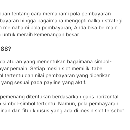
anduan tentang cara memahami pola pembayaran
mbayaran hingga bagaimana mengoptimalkan strategi
an memahami pola pembayaran, Anda bisa bermain
a untuk meraih kemenangan besar.
 88?
da aturan yang menentukan bagaimana simbol-
ar pemain. Setiap mesin slot memiliki tabel
tertentu dan nilai pembayaran yang diberikan
yang sesuai pada payline yang aktif.
 pemenang ditentukan berdasarkan garis horizontal
n simbol-simbol tertentu. Namun, pola pembayaran
inan dan fitur khusus yang ada di mesin slot tersebut.