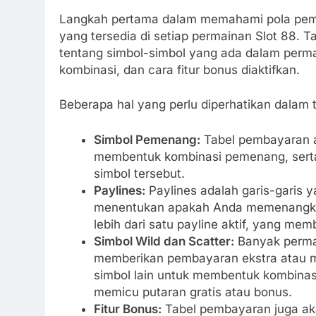
Langkah pertama dalam memahami pola pem
yang tersedia di setiap permainan Slot 88. T
tentang simbol-simbol yang ada dalam perma
kombinasi, dan cara fitur bonus diaktifkan.
Beberapa hal yang perlu diperhatikan dalam 
Simbol Pemenang:
Tabel pembayaran a
membentuk kombinasi pemenang, serta
simbol tersebut.
Paylines:
Paylines adalah garis-garis
menentukan apakah Anda memenangkan
lebih dari satu payline aktif, yang me
Simbol Wild dan Scatter:
Banyak permai
memberikan pembayaran ekstra atau m
simbol lain untuk membentuk kombinas
memicu putaran gratis atau bonus.
Fitur Bonus:
Tabel pembayaran juga aka