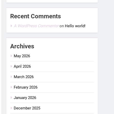
Recent Comments
A WordPress Commenter
on
Hello world!
Archives
May 2026
April 2026
March 2026
February 2026
January 2026
December 2025