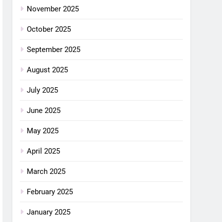
November 2025
October 2025
September 2025
August 2025
July 2025
June 2025
May 2025
April 2025
March 2025
February 2025
January 2025