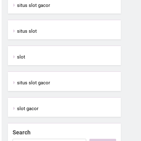
situs slot gacor
situs slot
slot
situs slot gacor
slot gacor
Search