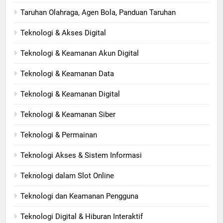
Taruhan Olahraga, Agen Bola, Panduan Taruhan
Teknologi & Akses Digital
Teknologi & Keamanan Akun Digital
Teknologi & Keamanan Data
Teknologi & Keamanan Digital
Teknologi & Keamanan Siber
Teknologi & Permainan
Teknologi Akses & Sistem Informasi
Teknologi dalam Slot Online
Teknologi dan Keamanan Pengguna
Teknologi Digital & Hiburan Interaktif