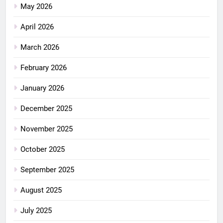
May 2026
April 2026
March 2026
February 2026
January 2026
December 2025
November 2025
October 2025
September 2025
August 2025
July 2025