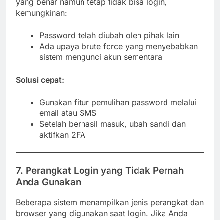
yang benar namun tetap tidak bisa login,
kemungkinan:
Password telah diubah oleh pihak lain
Ada upaya brute force yang menyebabkan
sistem mengunci akun sementara
Solusi cepat:
Gunakan fitur pemulihan password melalui
email atau SMS
Setelah berhasil masuk, ubah sandi dan
aktifkan 2FA
7.
Perangkat Login yang Tidak Pernah
Anda Gunakan
Beberapa sistem menampilkan jenis perangkat dan
browser yang digunakan saat login. Jika Anda