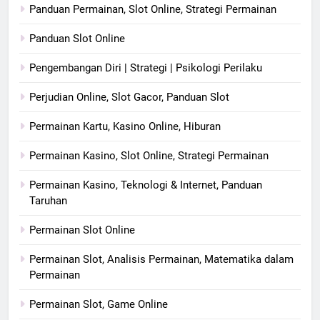
Panduan Permainan, Slot Online, Strategi Permainan
Panduan Slot Online
Pengembangan Diri | Strategi | Psikologi Perilaku
Perjudian Online, Slot Gacor, Panduan Slot
Permainan Kartu, Kasino Online, Hiburan
Permainan Kasino, Slot Online, Strategi Permainan
Permainan Kasino, Teknologi & Internet, Panduan
Taruhan
Permainan Slot Online
Permainan Slot, Analisis Permainan, Matematika dalam
Permainan
Permainan Slot, Game Online