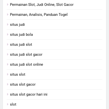
Permainan Slot, Judi Online, Slot Gacor
Permainan, Analisis, Panduan Togel
situs judi
situs judi bola
situs judi slot
situs judi slot gacor
situs judi slot online
situs slot
situs slot gacor
situs slot gacor hari ini
slot