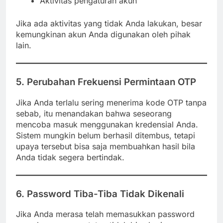
Aktivitas pengaturan akun
Jika ada aktivitas yang tidak Anda lakukan, besar
kemungkinan akun Anda digunakan oleh pihak
lain.
5.
Perubahan Frekuensi Permintaan OTP
Jika Anda terlalu sering menerima kode OTP tanpa
sebab, itu menandakan bahwa seseorang
mencoba masuk menggunakan kredensial Anda.
Sistem mungkin belum berhasil ditembus, tetapi
upaya tersebut bisa saja membuahkan hasil bila
Anda tidak segera bertindak.
6.
Password Tiba-Tiba Tidak Dikenali
Jika Anda merasa telah memasukkan password