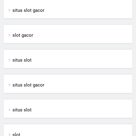
situs slot gacor
slot gacor
situs slot
situs slot gacor
situs slot
slot