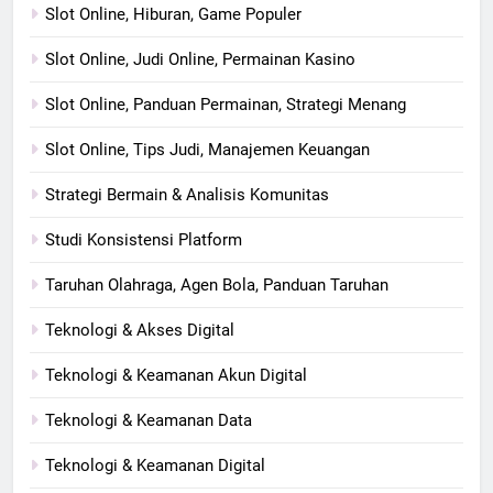
Slot Online, Hiburan, Game Populer
Slot Online, Judi Online, Permainan Kasino
Slot Online, Panduan Permainan, Strategi Menang
Slot Online, Tips Judi, Manajemen Keuangan
Strategi Bermain & Analisis Komunitas
Studi Konsistensi Platform
Taruhan Olahraga, Agen Bola, Panduan Taruhan
Teknologi & Akses Digital
Teknologi & Keamanan Akun Digital
Teknologi & Keamanan Data
Teknologi & Keamanan Digital