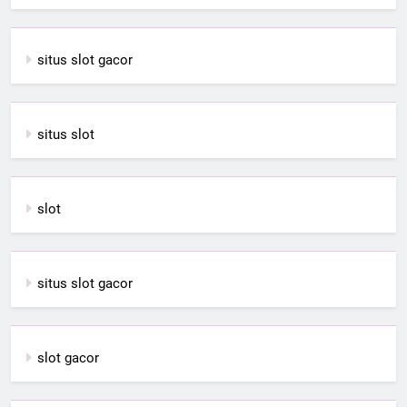
situs slot gacor
situs slot
slot
situs slot gacor
slot gacor