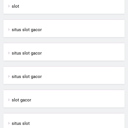
slot
situs slot gacor
situs slot gacor
situs slot gacor
slot gacor
situs slot