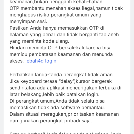
keamanan,bukan pengganti kehati-hatian.
OTP membantu menahan akses ilegal,namun tidak
menghapus risiko perangkat umum yang
menyimpan sesi.
Pastikan Anda hanya memasukkan OTP di
halaman yang benar dan tidak berganti tab aneh
yang meminta kode ulang.
Hindari meminta OTP berkali-kali karena bisa
memicu pembatasan keamanan dan menunda
akses.
lebah4d login
Perhatikan tanda-tanda perangkat tidak aman.
Jika keyboard terasa “delay”,kursor bergerak
sendiri,atau ada aplikasi mencurigakan terbuka di
latar belakang,lebih baik batalkan login.
Di perangkat umum,Anda tidak selalu bisa
memastikan tidak ada software pemantau.
Dalam situasi meragukan,prioritaskan keamanan
dan gunakan perangkat pribadi saja.