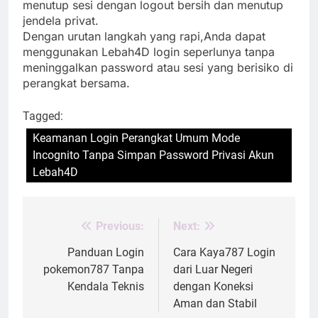
menutup sesi dengan logout bersih dan menutup
jendela privat.
Dengan urutan langkah yang rapi,Anda dapat
menggunakan Lebah4D login seperlunya tanpa
meninggalkan password atau sesi yang berisiko di
perangkat bersama.
Tagged:
Keamanan Login Perangkat Umum Mode
Incognito Tanpa Simpan Password Privasi Akun
Lebah4D
Previous:
Next:
Post
navigation
Panduan Login
Cara Kaya787 Login
pokemon787 Tanpa
dari Luar Negeri
Kendala Teknis
dengan Koneksi
Aman dan Stabil