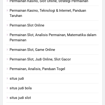
Permainan Kasino, Slot Online, Strategi Permainan
Permainan Kasino, Teknologi & Internet, Panduan
Taruhan
Permainan Slot Online
Permainan Slot, Analisis Permainan, Matematika dalam
Permainan
Permainan Slot, Game Online
Permainan Slot, Judi Online, Slot Gacor
Permainan, Analisis, Panduan Togel
situs judi
situs judi bola
situs judi slot