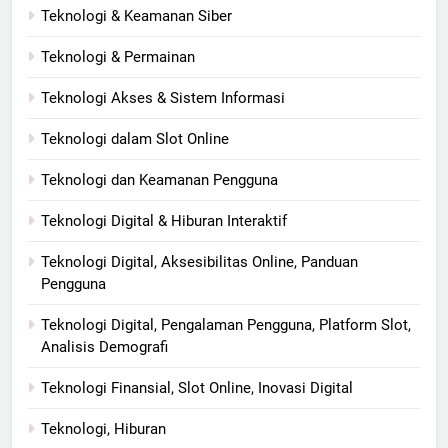
Teknologi & Keamanan Siber
Teknologi & Permainan
Teknologi Akses & Sistem Informasi
Teknologi dalam Slot Online
Teknologi dan Keamanan Pengguna
Teknologi Digital & Hiburan Interaktif
Teknologi Digital, Aksesibilitas Online, Panduan
Pengguna
Teknologi Digital, Pengalaman Pengguna, Platform Slot,
Analisis Demografi
Teknologi Finansial, Slot Online, Inovasi Digital
Teknologi, Hiburan