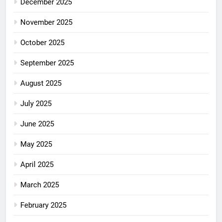
December 2025
November 2025
October 2025
September 2025
August 2025
July 2025
June 2025
May 2025
April 2025
March 2025
February 2025