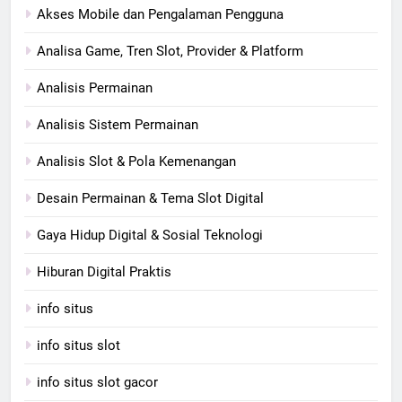
Akses Mobile dan Pengalaman Pengguna
Analisa Game, Tren Slot, Provider & Platform
Analisis Permainan
Analisis Sistem Permainan
Analisis Slot & Pola Kemenangan
Desain Permainan & Tema Slot Digital
Gaya Hidup Digital & Sosial Teknologi
Hiburan Digital Praktis
info situs
info situs slot
info situs slot gacor