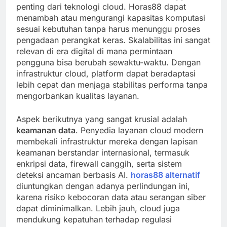
penting dari teknologi cloud. Horas88 dapat
menambah atau mengurangi kapasitas komputasi
sesuai kebutuhan tanpa harus menunggu proses
pengadaan perangkat keras. Skalabilitas ini sangat
relevan di era digital di mana permintaan
pengguna bisa berubah sewaktu-waktu. Dengan
infrastruktur cloud, platform dapat beradaptasi
lebih cepat dan menjaga stabilitas performa tanpa
mengorbankan kualitas layanan.
Aspek berikutnya yang sangat krusial adalah
keamanan data
. Penyedia layanan cloud modern
membekali infrastruktur mereka dengan lapisan
keamanan berstandar internasional, termasuk
enkripsi data, firewall canggih, serta sistem
deteksi ancaman berbasis AI.
horas88 alternatif
diuntungkan dengan adanya perlindungan ini,
karena risiko kebocoran data atau serangan siber
dapat diminimalkan. Lebih jauh, cloud juga
mendukung kepatuhan terhadap regulasi