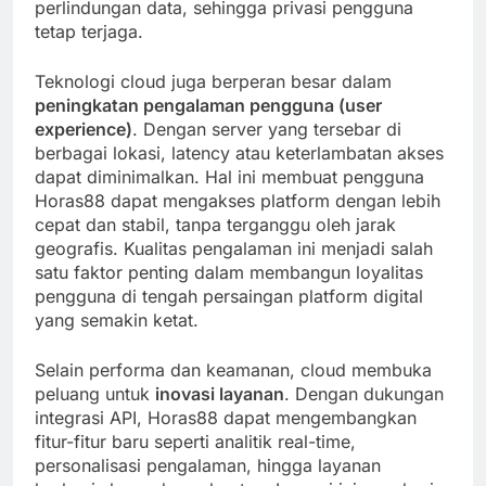
perlindungan data, sehingga privasi pengguna
tetap terjaga.
Teknologi cloud juga berperan besar dalam
peningkatan pengalaman pengguna (user
experience)
. Dengan server yang tersebar di
berbagai lokasi, latency atau keterlambatan akses
dapat diminimalkan. Hal ini membuat pengguna
Horas88 dapat mengakses platform dengan lebih
cepat dan stabil, tanpa terganggu oleh jarak
geografis. Kualitas pengalaman ini menjadi salah
satu faktor penting dalam membangun loyalitas
pengguna di tengah persaingan platform digital
yang semakin ketat.
Selain performa dan keamanan, cloud membuka
peluang untuk
inovasi layanan
. Dengan dukungan
integrasi API, Horas88 dapat mengembangkan
fitur-fitur baru seperti analitik real-time,
personalisasi pengalaman, hingga layanan