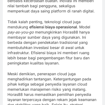
berbasis kecerdasan buatan. Inovasi ini memberi
nilai tambah bagi pengguna, sekaligus
memperkuat daya saing platform di ranah digital.
Tidak kalah penting, teknologi cloud juga
mendukung
efisiensi biaya operasional
. Model
pay-as-you-go
memungkinkan Horas88 hanya
membayar sumber daya yang digunakan. Ini
berbeda dengan pendekatan tradisional yang
membutuhkan investasi besar di awal untuk
infrastruktur. Efisiensi biaya ini memberi ruang
lebih besar bagi pengembangan fitur baru dan
peningkatan kualitas layanan.
Meski demikian, penerapan cloud juga
menghadirkan tantangan. Ketergantungan pada
pihak ketiga sebagai penyedia layanan cloud
memerlukan manajemen risiko yang matang.
Horas88 harus memastikan pemilihan penyedia
layanan terpercaya dengan rekam jejak keamanan
dan stabilitas yang baik. Selain itu, strategi