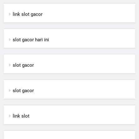
link slot gacor
slot gacor hari ini
slot gacor
slot gacor
link slot