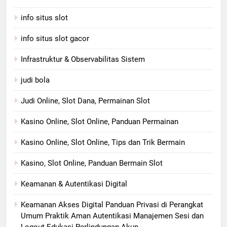
info situs slot
info situs slot gacor
Infrastruktur & Observabilitas Sistem
judi bola
Judi Online, Slot Dana, Permainan Slot
Kasino Online, Slot Online, Panduan Permainan
Kasino Online, Slot Online, Tips dan Trik Bermain
Kasino, Slot Online, Panduan Bermain Slot
Keamanan & Autentikasi Digital
Keamanan Akses Digital Panduan Privasi di Perangkat
Umum Praktik Aman Autentikasi Manajemen Sesi dan
Logout Edukasi Perlindungan Akun