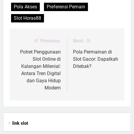
Pola Akses
Preferensi Pemain
Slot Horas88
Previous:
Next:
Post
navigation
Potret Penggunaan
Pola Permainan di
Slot Online di
Slot Gacor: Dapatkah
Kalangan Milenial:
Ditebak?
Antara Tren Digital
dan Gaya Hidup
Modern
link slot