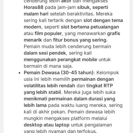
cenderung lebih
aktif
dan mengakses
Horas88
pada jam-jam
sibuk, seperti
malam hari
setelah beraktivitas. Mereka
sering kali tertarik dengan
slot dengan tema
modern
, seperti
slot bertema petualangan
atau
film populer
, yang menawarkan
grafis
menarik
dan
fitur bonus yang sering
.
Pemain muda lebih cenderung bermain
dalam sesi pendek
, sering kali
menggunakan perangkat mobile
untuk
bermain di mana saja.
Pemain Dewasa (30-45 tahun)
: Kelompok
usia ini lebih memilih
permainan dengan
volatilitas lebih rendah
dan
tingkat RTP
yang lebih stabil
. Mereka juga lebih suka
menikmati permainan dalam durasi yang
lebih lama
pada waktu luang mereka, sering
kali di akhir pekan. Pemain dewasa lebih
mungkin mengakses platform melalui
desktop atau laptop
untuk pengalaman
yang lebih nyaman dan terfokus.