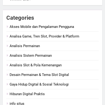
Categories
Akses Mobile dan Pengalaman Pengguna
Analisa Game, Tren Slot, Provider & Platform
Analisis Permainan
Analisis Sistem Permainan
Analisis Slot & Pola Kemenangan
Desain Permainan & Tema Slot Digital
Gaya Hidup Digital & Sosial Teknologi
Hiburan Digital Praktis
info situs