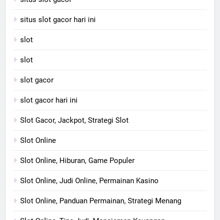
situs slot gacor hari ini
slot
slot
slot gacor
slot gacor hari ini
Slot Gacor, Jackpot, Strategi Slot
Slot Online
Slot Online, Hiburan, Game Populer
Slot Online, Judi Online, Permainan Kasino
Slot Online, Panduan Permainan, Strategi Menang