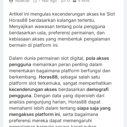
0
Abde5af
1 Year Ago
8 Mins
Artikel ini mengulas kecenderungan akses ke Slot
Horas88 berdasarkan kalangan tertentu.
Menyajikan wawasan tentang pola pengguna
berdasarkan usia, preferensi permainan, dan
kebiasaan akses yang membentuk pengalaman
bermain di platform ini.
Dalam dunia permainan slot digital,
pola akses
pengguna
memainkan peran penting dalam
menentukan bagaimana platform berfungsi dan
berkembang.
Horas88
, sebagai salah satu
platform slot terkemuka, sangat memperhatikan
kecenderungan akses
berdasarkan
demografi
pengguna
. Dengan data yang diperoleh dari
analisis pengunjung harian, Horas88 dapat
memahami lebih dalam tentang
siapa saja yang
mengakses platform ini
, serta bagaimana
preferensi mereka dapat memengaruhi
pengalaman bermain secara keseluruhan.