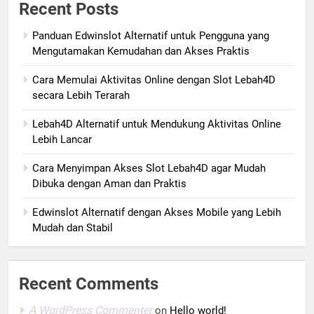
Recent Posts
Panduan Edwinslot Alternatif untuk Pengguna yang
Mengutamakan Kemudahan dan Akses Praktis
Cara Memulai Aktivitas Online dengan Slot Lebah4D
secara Lebih Terarah
Lebah4D Alternatif untuk Mendukung Aktivitas Online
Lebih Lancar
Cara Menyimpan Akses Slot Lebah4D agar Mudah
Dibuka dengan Aman dan Praktis
Edwinslot Alternatif dengan Akses Mobile yang Lebih
Mudah dan Stabil
Recent Comments
A WordPress Commenter
on
Hello world!