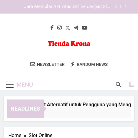
Skip
Lebah4D Alternatif untuk Mendukung Aktivitas
to
Online Lebih Lancar
content
Cara Menyimpan Akses Slot Lebah4D agar Mudah
Dibuka dengan Aman dan Praktis
Panduan Edwinslot Alternatif untuk Pengguna
yang Mengutamakan Kemudahan dan Akses
Praktis
Cara Memulai Aktivitas Online dengan Slot
Lebah4D secara Lebih Terarah
Tienda Krona
Dapatkan Produk Berkualitas Untuk
Lebah4D Alternatif untuk Mendukung Aktivitas
NEWSLETTER
RANDOM NEWS
Online Lebih Lancar
Kebutuhan Anda Di Tienda Krona. Toko
Cara Menyimpan Akses Slot Lebah4D agar Mudah
Dengan Berbagai Pilihan Produk
Dibuka dengan Aman dan Praktis
MENU
Menarik.
anduan Edwinslot Alternatif untuk Pengguna yang Mengutam
HEADLINES
 Months Ago
Home
Slot Online