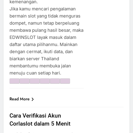
kemenangan.
Jika kamu mencari pengalaman
bermain slot yang tidak menguras
dompet, namun tetap berpeluang
membawa pulang hasil besar, maka
EDWINSLOT layak masuk dalam
daftar utama pilihanmu. Mainkan
dengan cermat, ikuti data, dan
biarkan server Thailand
membantumu membuka jalan
menuju cuan setiap hari.
Read More
Cara Verifikasi Akun
Corlaslot dalam 5 Menit