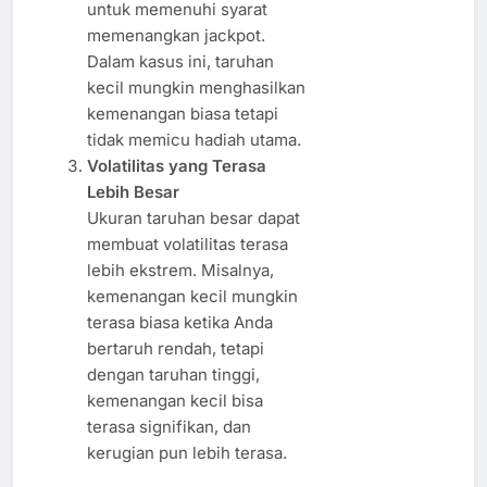
untuk memenuhi syarat
memenangkan jackpot.
Dalam kasus ini, taruhan
kecil mungkin menghasilkan
kemenangan biasa tetapi
tidak memicu hadiah utama.
Volatilitas yang Terasa
Lebih Besar
Ukuran taruhan besar dapat
membuat volatilitas terasa
lebih ekstrem. Misalnya,
kemenangan kecil mungkin
terasa biasa ketika Anda
bertaruh rendah, tetapi
dengan taruhan tinggi,
kemenangan kecil bisa
terasa signifikan, dan
kerugian pun lebih terasa.