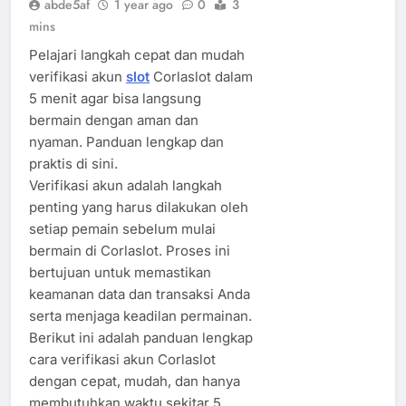
abde5af
1 year ago
0
3
mins
Pelajari langkah cepat dan mudah
verifikasi akun
slot
Corlaslot dalam
5 menit agar bisa langsung
bermain dengan aman dan
nyaman. Panduan lengkap dan
praktis di sini.
Verifikasi akun adalah langkah
penting yang harus dilakukan oleh
setiap pemain sebelum mulai
bermain di Corlaslot. Proses ini
bertujuan untuk memastikan
keamanan data dan transaksi Anda
serta menjaga keadilan permainan.
Berikut ini adalah panduan lengkap
cara verifikasi akun Corlaslot
dengan cepat, mudah, dan hanya
membutuhkan waktu sekitar 5