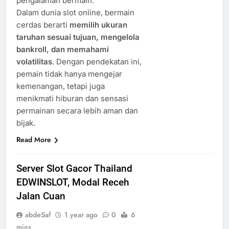
pengalaman bermain.
Dalam dunia slot online, bermain
cerdas berarti
memilih ukuran
taruhan sesuai tujuan, mengelola
bankroll, dan memahami
volatilitas
. Dengan pendekatan ini,
pemain tidak hanya mengejar
kemenangan, tetapi juga
menikmati hiburan dan sensasi
permainan secara lebih aman dan
bijak.
Read More
Server Slot Gacor Thailand
EDWINSLOT, Modal Receh
Jalan Cuan
abde5af
1 year ago
0
6
mins