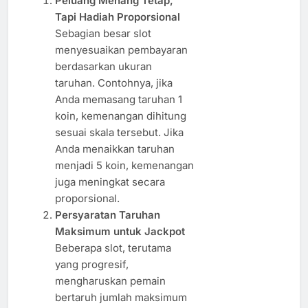
Peluang Menang Tetap,
Tapi Hadiah Proporsional
Sebagian besar slot
menyesuaikan pembayaran
berdasarkan ukuran
taruhan. Contohnya, jika
Anda memasang taruhan 1
koin, kemenangan dihitung
sesuai skala tersebut. Jika
Anda menaikkan taruhan
menjadi 5 koin, kemenangan
juga meningkat secara
proporsional.
Persyaratan Taruhan
Maksimum untuk Jackpot
Beberapa slot, terutama
yang progresif,
mengharuskan pemain
bertaruh jumlah maksimum