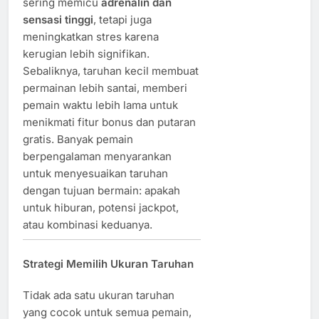
sering memicu
adrenalin dan
sensasi tinggi
, tetapi juga
meningkatkan stres karena
kerugian lebih signifikan.
Sebaliknya, taruhan kecil membuat
permainan lebih santai, memberi
pemain waktu lebih lama untuk
menikmati fitur bonus dan putaran
gratis. Banyak pemain
berpengalaman menyarankan
untuk menyesuaikan taruhan
dengan tujuan bermain: apakah
untuk hiburan, potensi jackpot,
atau kombinasi keduanya.
Strategi Memilih Ukuran Taruhan
Tidak ada satu ukuran taruhan
yang cocok untuk semua pemain,