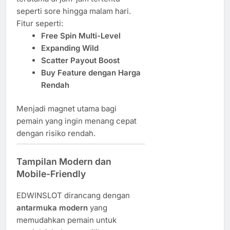
seperti sore hingga malam hari.
Fitur seperti:
Free Spin Multi-Level
Expanding Wild
Scatter Payout Boost
Buy Feature dengan Harga
Rendah
Menjadi magnet utama bagi
pemain yang ingin menang cepat
dengan risiko rendah.
Tampilan Modern dan
Mobile-Friendly
EDWINSLOT dirancang dengan
antarmuka modern
yang
memudahkan pemain untuk