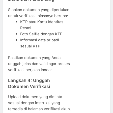
Siapkan dokumen yang diperlukan
untuk verifikasi, biasanya berupa:
KTP atau Kartu Identitas
Resmi
Foto Selfie dengan KTP
Informasi data pribadi
sesuai KTP
Pastikan dokumen yang Anda
unggah jelas dan valid agar proses
verifikasi berjalan lancar.
Langkah 4: Unggah
Dokumen Verifikasi
Upload dokumen yang diminta
sesuai dengan instruksi yang
tersedia di halaman verifikasi akun.