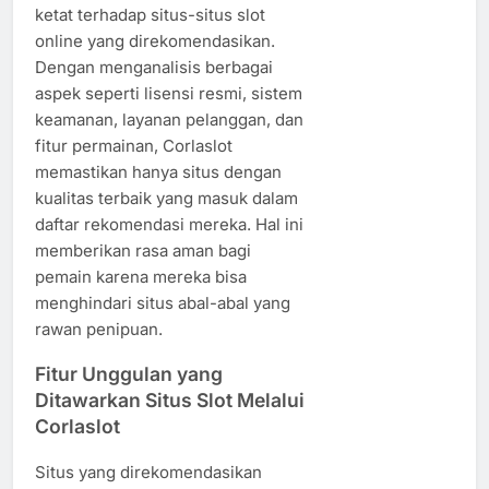
ketat terhadap situs-situs slot
online yang direkomendasikan.
Dengan menganalisis berbagai
aspek seperti lisensi resmi, sistem
keamanan, layanan pelanggan, dan
fitur permainan, Corlaslot
memastikan hanya situs dengan
kualitas terbaik yang masuk dalam
daftar rekomendasi mereka. Hal ini
memberikan rasa aman bagi
pemain karena mereka bisa
menghindari situs abal-abal yang
rawan penipuan.
Fitur Unggulan yang
Ditawarkan Situs Slot Melalui
Corlaslot
Situs yang direkomendasikan