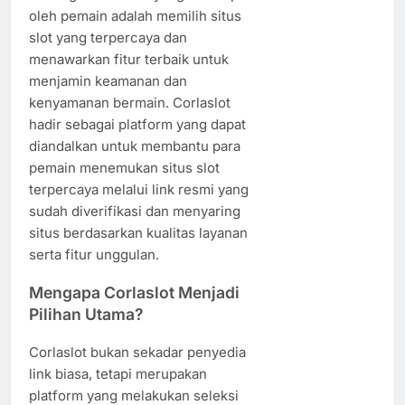
oleh pemain adalah memilih situs
slot yang terpercaya dan
menawarkan fitur terbaik untuk
menjamin keamanan dan
kenyamanan bermain. Corlaslot
hadir sebagai platform yang dapat
diandalkan untuk membantu para
pemain menemukan situs slot
terpercaya melalui link resmi yang
sudah diverifikasi dan menyaring
situs berdasarkan kualitas layanan
serta fitur unggulan.
Mengapa Corlaslot Menjadi
Pilihan Utama?
Corlaslot bukan sekadar penyedia
link biasa, tetapi merupakan
platform yang melakukan seleksi