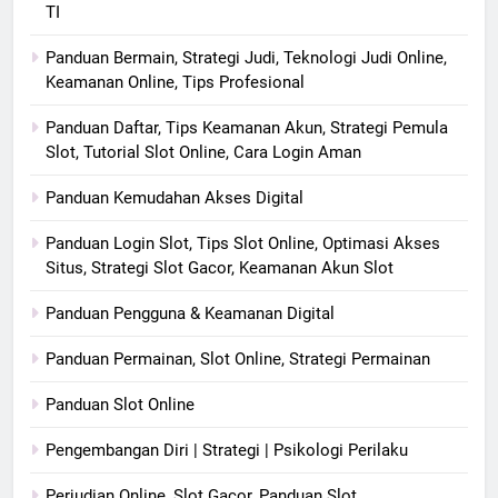
TI
Panduan Bermain, Strategi Judi, Teknologi Judi Online,
Keamanan Online, Tips Profesional
Panduan Daftar, Tips Keamanan Akun, Strategi Pemula
Slot, Tutorial Slot Online, Cara Login Aman
Panduan Kemudahan Akses Digital
Panduan Login Slot, Tips Slot Online, Optimasi Akses
Situs, Strategi Slot Gacor, Keamanan Akun Slot
Panduan Pengguna & Keamanan Digital
Panduan Permainan, Slot Online, Strategi Permainan
Panduan Slot Online
Pengembangan Diri | Strategi | Psikologi Perilaku
Perjudian Online, Slot Gacor, Panduan Slot