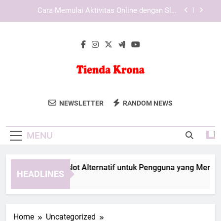
Skip
Lebah4D secara Lebih Terarah
to
Lebah4D Alternatif untuk Mendukung Aktivitas
content
Online Lebih Lancar
Cara Menyimpan Akses Slot Lebah4D agar Mudah
Dibuka dengan Aman dan Praktis
Panduan Edwinslot Alternatif untuk Pengguna
yang Mengutamakan Kemudahan dan Akses
Praktis
Cara Memulai Aktivitas Online dengan Slot
Tienda Krona
Lebah4D secara Lebih Terarah
Dapatkan Produk Berkualitas Untuk
NEWSLETTER
RANDOM NEWS
Lebah4D Alternatif untuk Mendukung Aktivitas
Kebutuhan Anda Di Tienda Krona. Toko
Online Lebih Lancar
Dengan Berbagai Pilihan Produk
Cara Menyimpan Akses Slot Lebah4D agar Mudah
MENU
Menarik.
Dibuka dengan Aman dan Praktis
Panduan Edwinslot Alternatif untuk Pengguna yang Menguta
HEADLINES
3 Months Ago
Home
Uncategorized