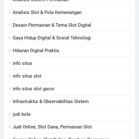
Analisis Slot & Pola Kemenangan
Desain Permainan & Tema Slot Digital
Gaya Hidup Digital & Sosial Teknologi
Hiburan Digital Praktis
info situs
info situs slot
info situs slot gacor
Infrastruktur & Observabilitas Sistem
judi bola
Judi Online, Slot Dana, Permainan Slot