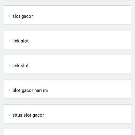
slot gacor
link slot
link slot
Slot gacor hari ini
situs slot gacor