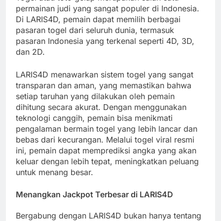
permainan judi yang sangat populer di Indonesia.
Di LARIS4D, pemain dapat memilih berbagai
pasaran togel dari seluruh dunia, termasuk
pasaran Indonesia yang terkenal seperti 4D, 3D,
dan 2D.
LARIS4D menawarkan sistem togel yang sangat
transparan dan aman, yang memastikan bahwa
setiap taruhan yang dilakukan oleh pemain
dihitung secara akurat. Dengan menggunakan
teknologi canggih, pemain bisa menikmati
pengalaman bermain togel yang lebih lancar dan
bebas dari kecurangan. Melalui togel viral resmi
ini, pemain dapat memprediksi angka yang akan
keluar dengan lebih tepat, meningkatkan peluang
untuk menang besar.
Menangkan Jackpot Terbesar di LARIS4D
Bergabung dengan LARIS4D bukan hanya tentang