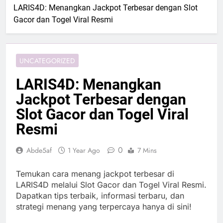
LARIS4D: Menangkan Jackpot Terbesar dengan Slot
Gacor dan Togel Viral Resmi
UNCATEGORIZED
LARIS4D: Menangkan
Jackpot Terbesar dengan
Slot Gacor dan Togel Viral
Resmi
0
Abde5af
1 Year Ago
7 Mins
Temukan cara menang jackpot terbesar di
LARIS4D melalui Slot Gacor dan Togel Viral Resmi.
Dapatkan tips terbaik, informasi terbaru, dan
strategi menang yang terpercaya hanya di sini!