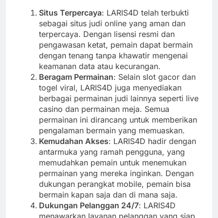
Situs Terpercaya
: LARIS4D telah terbukti
sebagai situs judi online yang aman dan
terpercaya. Dengan lisensi resmi dan
pengawasan ketat, pemain dapat bermain
dengan tenang tanpa khawatir mengenai
keamanan data atau kecurangan.
Beragam Permainan
: Selain slot gacor dan
togel viral, LARIS4D juga menyediakan
berbagai permainan judi lainnya seperti live
casino dan permainan meja. Semua
permainan ini dirancang untuk memberikan
pengalaman bermain yang memuaskan.
Kemudahan Akses
: LARIS4D hadir dengan
antarmuka yang ramah pengguna, yang
memudahkan pemain untuk menemukan
permainan yang mereka inginkan. Dengan
dukungan perangkat mobile, pemain bisa
bermain kapan saja dan di mana saja.
Dukungan Pelanggan 24/7
: LARIS4D
menawarkan layanan pelanggan yang siap