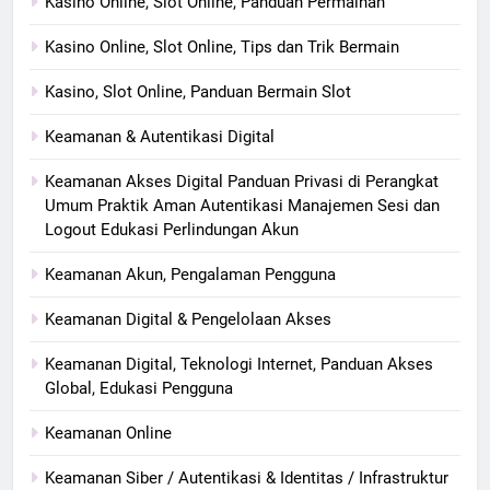
Kasino Online, Slot Online, Panduan Permainan
Kasino Online, Slot Online, Tips dan Trik Bermain
Kasino, Slot Online, Panduan Bermain Slot
Keamanan & Autentikasi Digital
Keamanan Akses Digital Panduan Privasi di Perangkat
Umum Praktik Aman Autentikasi Manajemen Sesi dan
Logout Edukasi Perlindungan Akun
Keamanan Akun, Pengalaman Pengguna
Keamanan Digital & Pengelolaan Akses
Keamanan Digital, Teknologi Internet, Panduan Akses
Global, Edukasi Pengguna
Keamanan Online
Keamanan Siber / Autentikasi & Identitas / Infrastruktur