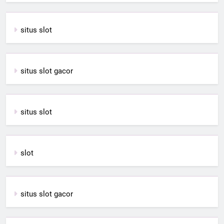
situs slot
situs slot gacor
situs slot
slot
situs slot gacor