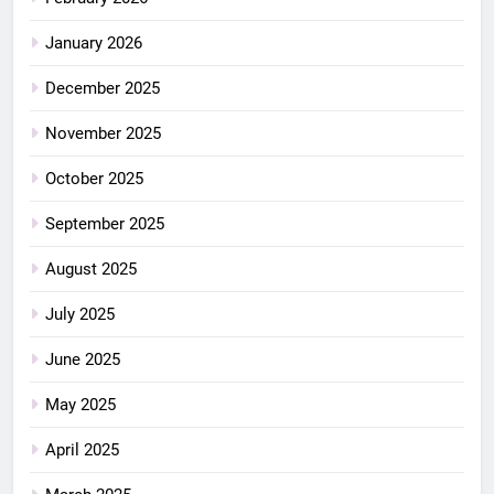
January 2026
December 2025
November 2025
October 2025
September 2025
August 2025
July 2025
June 2025
May 2025
April 2025